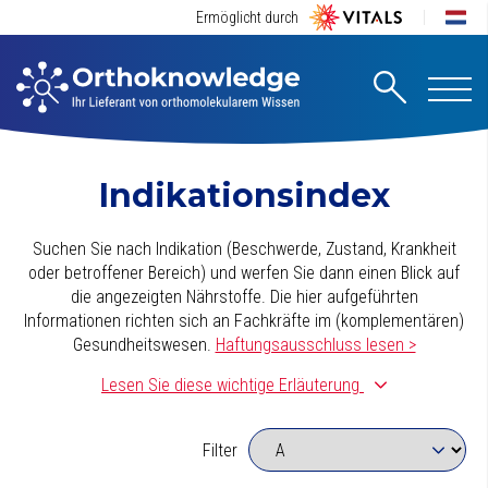
Ermöglicht durch
Indikationsindex
Suchen Sie nach Indikation (Beschwerde, Zustand, Krankheit
oder betroffener Bereich) und werfen Sie dann einen Blick auf
die angezeigten Nährstoffe. Die hier aufgeführten
Informationen richten sich an Fachkräfte im (komplementären)
Gesundheitswesen.
Haftungsausschluss lesen >
Lesen Sie diese wichtige Erläuterung
Dieser Indikationsindex wurde sorgfältig
zusammengestellt.
Dabei sind wir von einer täglichen
Filter
Basissupplementierung ausgegangen, die aus einem
qualitativ
hochwertigen
Multivitamin-/Mineralienpräparat besteht. (Dieses