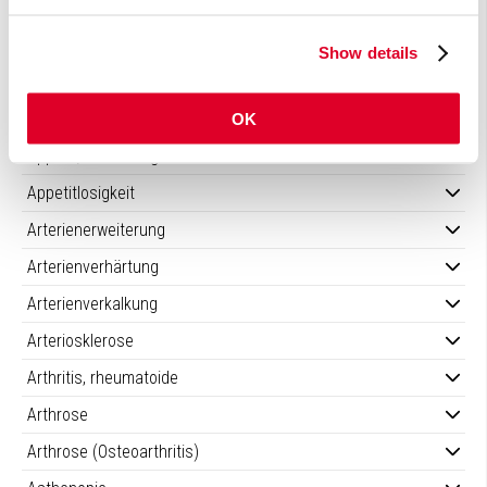
Antibabypille, nach dem Absetzen
Antibabypille, Nährstoffverarmung
Show details
Antibiotikabehandlung
OK
Aphthen
Appetit, übermäßiger
Appetitlosigkeit
Arterienerweiterung
Arterienverhärtung
Arterienverkalkung
Arteriosklerose
Arthritis, rheumatoide
Arthrose
Arthrose (Osteoarthritis)