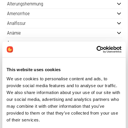
Alterungshemmung
Amenorrhoe
Analfissur
Anämie
Aneurysma
Anfälligkeit bei älteren Menschen
Angeborene Fehlbildungen, Prävention
This website uses cookies
Angina pectoris
We use cookies to personalise content and ads, to
Angst(störung)
provide social media features and to analyse our traffic.
Ankyloserende spondylitis
We also share information about your use of our site with
our social media, advertising and analytics partners who
Anorexia nervosa
may combine it with other information that you’ve
Anorexie
provided to them or that they’ve collected from your use
of their services.
Anosmie