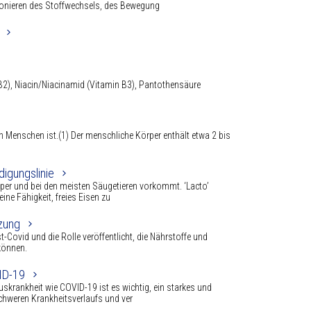
ionieren des Stoffwechsels, des Bewegung
 B2), Niacin/Niacinamid (Vitamin B3), Pantothensäure
den Menschen ist.(1) Der menschliche Körper enthält etwa 2 bis
digungslinie
rper und bei den meisten Säugetieren vorkommt. ‘Lacto’
eine Fähigkeit, freies Eisen zu
zung
-Covid und die Rolle veröffentlicht, die Nährstoffe und
können.
ID-19
iruskrankheit wie COVID-19 ist es wichtig, ein starkes und
chweren Krankheitsverlaufs und ver