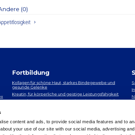
Andere (0)
Appetitlosigkeit
Fortbildung
Kollagen​ für schöne Haut, starkes Bindegewebe und
S
gesunde Gelenke
I
Kreatin, für körperliche und geistige Leistungsfähigkeit
ex
N
EPA und DHA​: neueste Erkenntnisse über 2 essenzielle
A
Omega-3-Fettsäuren
s
ise content and ads, to provide social media features and to anal
about your use of our site with our social media, advertising and