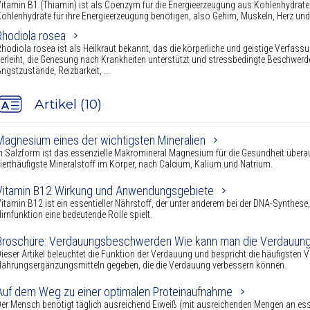
itamin B1 (Thiamin) ist als Coenzym für die Energieerzeugung aus Kohlenhydrate
ohlenhydrate für ihre Energieerzeugung benötigen, also Gehirn, Muskeln, Herz und
Rhodiola rosea
hodiola rosea ist als Heilkraut bekannt, das die körperliche und geistige Verfas
erleiht, die Genesung nach Krankheiten unterstützt und stressbedingte Beschwe
ngstzustände, Reizbarkeit, ...
Artikel (10)
Magnesium eines der wichtigsten Mineralien
n Salzform ist das essenzielle Makromineral Magnesium für die Gesundheit üb
ierthäufigste Mineralstoff im Körper, nach Calcium, Kalium und Natrium.
Vitamin B12 Wirkung und Anwendungsgebiete
itamin B12 ist ein essentieller Nährstoff, der unter anderem bei der DNA-Synthese
irnfunktion eine bedeutende Rolle spielt.
Broschüre: Verdauungsbeschwerden Wie kann man die Verdauung
ieser Artikel beleuchtet die Funktion der Verdauung und bespricht die häufigst
ahrungsergänzungsmitteln gegeben, die die Verdauung verbessern können.
Auf dem Weg zu einer optimalen Proteinaufnahme
er Mensch benötigt täglich ausreichend Eiweiß (mit ausreichenden Mengen an ess