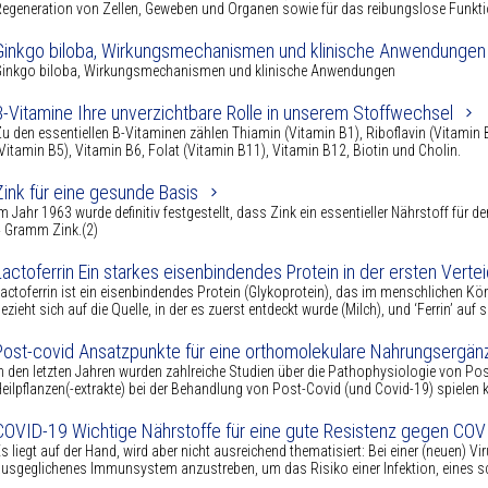
egeneration von Zellen, Geweben und Organen sowie für das reibungslose Funkt
Ginkgo biloba, Wirkungsmechanismen und klinische Anwendungen
Ginkgo biloba, Wirkungsmechanismen und klinische Anwendungen
B-Vitamine Ihre unverzichtbare Rolle in unserem Stoffwechsel
u den essentiellen B-Vitaminen zählen Thiamin (Vitamin B1), Riboflavin (Vitamin
Vitamin B5), Vitamin B6, Folat (Vitamin B11), Vitamin B12, Biotin und Cholin.
Zink für eine gesunde Basis
m Jahr 1963 wurde definitiv festgestellt, dass Zink ein essentieller Nährstoff für 
 Gramm Zink.(2)
Lactoferrin Ein starkes eisenbindendes Protein in der ersten Vertei
actoferrin ist ein eisenbindendes Protein (Glykoprotein), das im menschlichen Kö
ezieht sich auf die Quelle, in der es zuerst entdeckt wurde (Milch), und ‘Ferrin’ auf s
Post-covid Ansatzpunkte für eine orthomolekulare Nahrungsergän
n den letzten Jahren wurden zahlreiche Studien über die Pathophysiologie von Post
eilpflanzen(-extrakte) bei der Behandlung von Post-Covid (und Covid-19) spielen 
COVID-19 Wichtige Nährstoffe für eine gute Resistenz gegen COV
s liegt auf der Hand, wird aber nicht ausreichend thematisiert: Bei einer (neuen) V
usgeglichenes Immunsystem anzustreben, um das Risiko einer Infektion, eines s