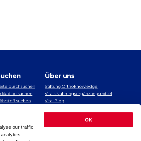
Suchen
Über uns
eite durchsuchen
Stiftung Orthoknowledge
ndikation suchen
Vitals Nahrungsergänzungsmittel
ährstoff suchen
Vital Blog
rtikel suchen
Contact
OK
yse our traffic.
 analytics