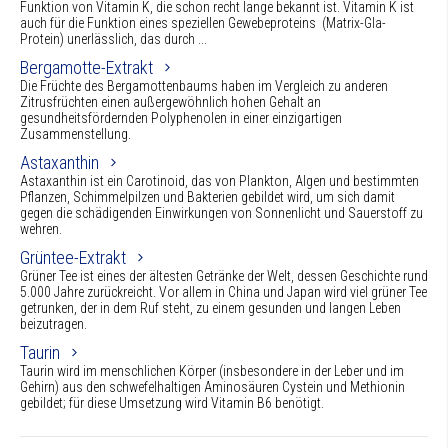
Funktion von Vitamin K, die schon recht lange bekannt ist. Vitamin K ist
auch für die Funktion eines speziellen Gewebeproteins (Matrix-Gla-
Protein) unerlässlich, das durch ...
Bergamotte-Extrakt
Die Früchte des Bergamottenbaums haben im Vergleich zu anderen
Zitrusfrüchten einen außergewöhnlich hohen Gehalt an
gesundheitsfördernden Polyphenolen in einer einzigartigen
Zusammenstellung.
Astaxanthin
Astaxanthin ist ein Carotinoid, das von Plankton, Algen und bestimmten
Pflanzen, Schimmelpilzen und Bakterien gebildet wird, um sich damit
gegen die schädigenden Einwirkungen von Sonnenlicht und Sauerstoff zu
wehren.
Grüntee-Extrakt
Grüner Tee ist eines der ältesten Getränke der Welt, dessen Geschichte rund
5.000 Jahre zurückreicht. Vor allem in China und Japan wird viel grüner Tee
getrunken, der in dem Ruf steht, zu einem gesunden und langen Leben
beizutragen.
Taurin
Taurin wird im menschlichen Körper (insbesondere in der Leber und im
Gehirn) aus den schwefelhaltigen Aminosäuren Cystein und Methionin
gebildet; für diese Umsetzung wird Vitamin B6 benötigt.