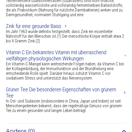
Teilfermentierte Guarbohnenfasern (Guarfasern) sind nicht-viskose,
vollständig wasserlösliche und vollständig fermentierbare Ballaststoffe,
die als Präbiotikum (Nahrung für nützliche Darmbakterien) wirken und zu
Darmgesundheit, normalem Stuhlgang und eine
Zink für eine gesunde Basis
Im Jahr 1963 wurde definitiv festgestellt, dass Zink ein essentieller
Nährstoff für den Menschen ist.(1) Der menschliche Körper enthält etwa 2
bis 4 Gramm Zink.(2)
Vitamin C Ein bekanntes Vitamin mit überraschend
vielfältigen physiologischen Wirkungen
Ein Vitamin-C-Mangel kann weitreichende Folgen haben, da Vitamin C bei
der Kollagenbildung, der Immunfunktion und der Wundheilung eine
entscheidende Rolle spielt. Darüber hinaus schützt Vitamin C vor
oxidativem Stress und unterstützt das Nervensystem.
Grüner Tee Die besonderen Eigenschaften von grünem
Tee
In Ost- und Südasien (insbesondere in China, Japan und Indien) ist seit
Menschengedenken bekannt, dass der regelmäßige Genuss von grünem
Tee zu einem gesunden und langen Leben beiträgt.
Andere (0)