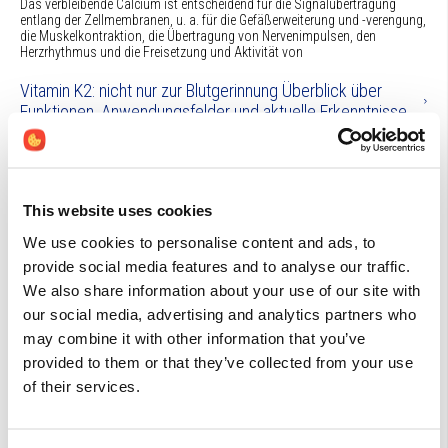
Das verbleibende Calcium ist entscheidend für die Signalübertragung
entlang der Zellmembranen, u. a. für die Gefäßerweiterung und -verengung,
die Muskelkontraktion, die Übertragung von Nervenimpulsen, den
Herzrhythmus und die Freisetzung und Aktivität von
Vitamin K2: nicht nur zur Blutgerinnung Überblick über
Funktionen, Anwendungsfelder und aktuelle Erkenntnisse
Vitamin K ist ein essentielles fettlösliches Vitamin, das für seine Rolle bei
der Blutgerinnung bekannt ist
Astaxanthin ein sehr wirkungsvolles und vielseitiges
Carotinoid
This website uses cookies
Astaxanthin ist ein viel wirkungsvolleres Antioxidans und besserer
Radikalenfänger als andere fettlösliche Antioxidantien wie z.B.
We use cookies to personalise content and ads, to
Tocopherole (Vitamin E) und verwandte Carotinoide (Beta- Carotin,
provide social media features and to analyse our traffic.
Lutein).Astaxanthin ist ein viel wirkungsvolleres Antioxid
We also share information about your use of our site with
Cholin Bedeutung für die Gesundheit wird oft übersehen
our social media, advertising and analytics partners who
Cholin, ein wichtiger essentieller Nährstoff, wird weit weniger beachtet als
may combine it with other information that you’ve
es ihm zusteht.(1) Cholin ist als Vorläufer von Phospholipiden
provided to them or that they’ve collected from your use
(Phosphatidylcholin, Sphingomyelin), PAF (Plättchenaktivierender Faktor),
Plasmalogenen, Acetylcholin, Betain und D
of their services.
Zusammenfassung: Ubiquinol
Coenzym* Q10 ist eine fettlösliche vitaminähnliche Substanz, die als