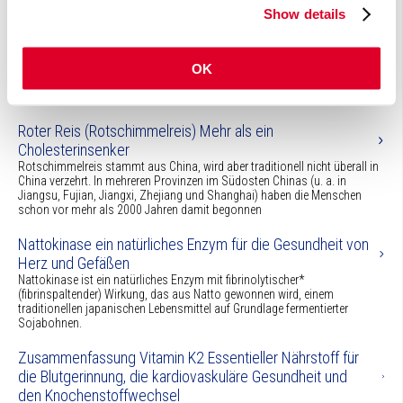
Cofaktor an verschiedenen Stoffwechselprozessen beteiligt ist.
Show details
Ashwagandha königliches Kraut aus Indien
Ashwagandha (Withania somnifera oder Winterkirsche, eine Pflanze aus
OK
der Familie der Nachtschattengewächse oder Solanaceae) ist ein
wichtiges Phytotherapeutikum aus Indien, Südasien, Zentralasien und
Teilen Afrikas.
Roter Reis (Rotschimmelreis) Mehr als ein
Cholesterinsenker
Rotschimmelreis stammt aus China, wird aber traditionell nicht überall in
China verzehrt. In mehreren Provinzen im Südosten Chinas (u. a. in
Jiangsu, Fujian, Jiangxi, Zhejiang und Shanghai) haben die Menschen
schon vor mehr als 2000 Jahren damit begonnen
Nattokinase ein natürliches Enzym für die Gesundheit von
Herz und Gefäßen
Nattokinase ist ein natürliches Enzym mit fibrinolytischer*
(fibrinspaltender) Wirkung, das aus Natto gewonnen wird, einem
traditionellen japanischen Lebensmittel auf Grundlage fermentierter
Sojabohnen.
Zusammenfassung Vitamin K2 Essentieller Nährstoff für
die Blutgerinnung, die kardiovaskuläre Gesundheit und
den Knochenstoffwechsel