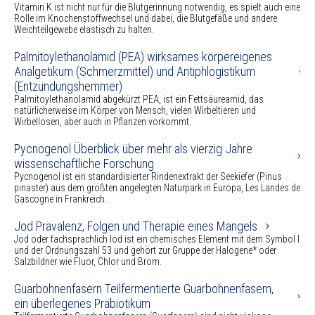
Vitamin K ist nicht nur für die Blutgerinnung notwendig, es spielt auch eine
Rolle im Knochenstoffwechsel und dabei, die Blutgefäße und andere
Weichteilgewebe elastisch zu halten.
Palmitoylethanolamid (PEA) wirksames körpereigenes
Analgetikum (Schmerzmittel) und Antiphlogistikum
(Entzündungshemmer)
Palmitoylethanolamid abgekürzt PEA, ist ein Fettsäureamid, das
natürlicherweise im Körper von Mensch, vielen Wirbeltieren und
Wirbellosen, aber auch in Pflanzen vorkommt.
Pycnogenol Überblick über mehr als vierzig Jahre
wissenschaftliche Forschung
Pycnogenol ist ein standardisierter Rindenextrakt der Seekiefer (Pinus
pinaster) aus dem größten angelegten Naturpark in Europa, Les Landes de
Gascogne in Frankreich.
Jod Prävalenz, Folgen und Therapie eines Mangels
Jod oder fachsprachlich Iod ist ein chemisches Element mit dem Symbol I
und der Ordnungszahl 53 und gehört zur Gruppe der Halogene* oder
Salzbildner wie Fluor, Chlor und Brom.
Guarbohnenfasern Teilfermentierte Guarbohnenfasern,
ein überlegenes Präbiotikum