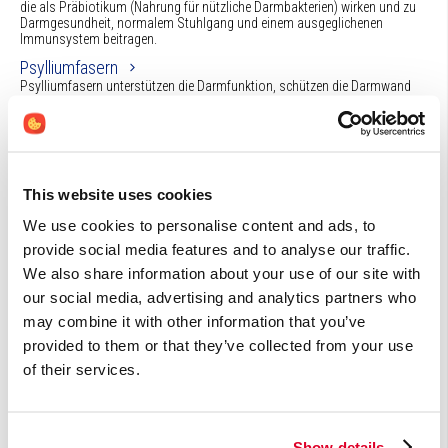
die als Präbiotikum (Nahrung für nützliche Darmbakterien) wirken und zu
Darmgesundheit, normalem Stuhlgang und einem ausgeglichenen
Immunsystem beitragen.
Psylliumfasern
Psylliumfasern unterstützen die Darmfunktion, schützen die Darmwand
und beugen Verstopfung sowie Durchfall vor. Darüber hinaus helfen
Psylliumfasern, den Cholesterinspiegel zu senken, indem sie Cholesterin
binden und die Bildung von Gallensalzen anregen.
This website uses cookies
Artikel (1)
We use cookies to personalise content and ads, to
provide social media features and to analyse our traffic.
Guarbohnenfasern Teilfermentierte Guarbohnenfasern,
We also share information about your use of our site with
ein überlegenes Präbiotikum
Teilfermentierte Guarbohnenfasern (Guarfasern) sind nicht-viskose,
our social media, advertising and analytics partners who
vollständig wasserlösliche und vollständig fermentierbare Ballaststoffe,
may combine it with other information that you’ve
die als Präbiotikum (Nahrung für nützliche Darmbakterien) wirken und zu
Darmgesundheit, normalem Stuhlgang und eine
provided to them or that they’ve collected from your use
of their services.
Andere (0)
Show details