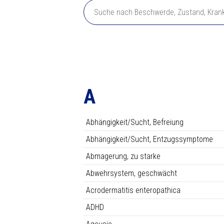
vorzugsweise aus nicht-sauren, gut abs
gut absorbierbaren, organischen Verbin
Omega-3-Fettsäuren ergänzt werden. Wir s
Überprüfen Sie in allen Fällen, ob M
A
Abhängigkeit/Sucht, Befreiung
Abhängigkeit/Sucht, Entzugssymptome
Abmagerung, zu starke
Abwehrsystem, geschwächt
Acrodermatitis enteropathica
ADHD