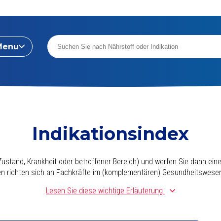
Menu
Indikationsindex
ustand, Krankheit oder betroffener Bereich) und werfen Sie dann einen
nen richten sich an Fachkräfte im (komplementären) Gesundheitswese
Lesen Sie diese wichtige Erläuterung
zusammengestellt.
Dabei sind wir von einer täglichen Basissupplement
rat besteht. (Dieses ist zum Beispiel daran erkennbar, dass es die bi
die überlegenen Formen von Vitamin K (K2, nicht K1) und Vitamin D (D3