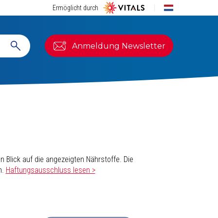
Ermöglicht durch
Anmeldung Newsletter
 Blick auf die angezeigten Nährstoffe. Die
n.
Haftungsausschluss lesen >
ierung ausgegangen, die aus einem
qualitativ
ologisch aktiven Formen von Vitamin B2, B6,
, nicht D2). Außerdem sollte Vitamin C