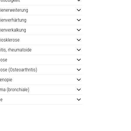
titlosigkeit
rienerweiterung
rienverhärtung
rienverkalkung
riosklerose
ritis, rheumatoide
rose
rose (Osteoarthritis)
enopie
ma (bronchiale)
ie