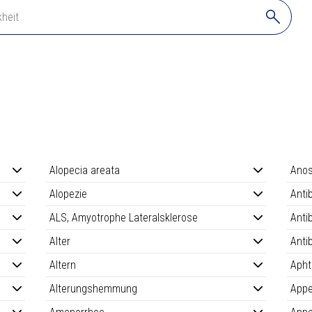
orbierbaren Formen wie Calcium- und Magnesiumascorbat bestehen un
dungen
enthalten.)
Die Multi-Präparate können
mit mindestens 1000 mg 
ind uns bewusst, dass die Übersicht nicht erschöpfend ist. Sie kön
wenn Sie eine umfassendere Beratung benötigen.
Wechselwirkungen
edikamenteneinnahme und/oder andere Supplemente vorliegen und ob d
verträglich sind.
Alopecia areata
Ano
Alopezie
Anti
ALS, Amyotrophe Lateralsklerose
Anti
Alter
Anti
Altern
Aph
Alterungshemmung
Appe