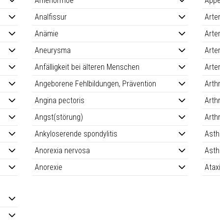
Amenorrhoe
Appe
Analfissur
Arte
Anämie
Arte
Aneurysma
Arte
Anfälligkeit bei älteren Menschen
Arte
Angeborene Fehlbildungen, Prävention
Arth
Angina pectoris
Arth
Angst(störung)
Arth
Ankyloserende spondylitis
Asth
Anorexia nervosa
Asth
Anorexie
Atax