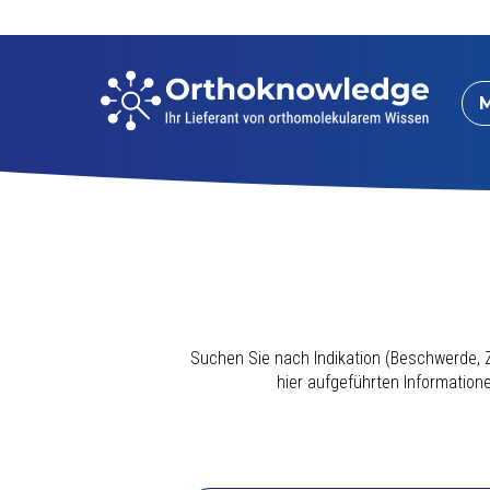
Suchen Sie nach Indikation (Beschwerde, Z
hier aufgeführten Informatio
Dieser Indikationsindex wurde sorgfältig 
hochwertigen
Multivitamin-/Mineralienpräpa
B12 und Folsäure enthält, ebenso wie 