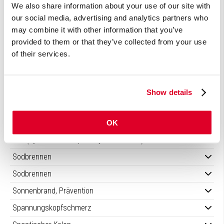
Selbstmordgedanken
We also share information about your use of our site with
our social media, advertising and analytics partners who
Selbstverletzung
may combine it with other information that you’ve
SIBO (small intestinal bacterial overgrowth)
provided to them or that they’ve collected from your use
of their services.
Sich übergeben, erbrechen
Sichelzellenanämie
Sinusitis
Show details
Sjögren-Syndrom
OK
Skorbut
SLE (systemische lupus erythematodes)
Sodbrennen
Sodbrennen
Sonnenbrand, Prävention
Spannungskopfschmerz