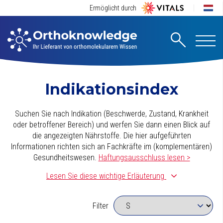
Ermöglicht durch
Indikationsindex
Suchen Sie nach Indikation (Beschwerde, Zustand, Krankheit
oder betroffener Bereich) und werfen Sie dann einen Blick auf
die angezeigten Nährstoffe. Die hier aufgeführten
Informationen richten sich an Fachkräfte im (komplementären)
Gesundheitswesen.
Haftungsausschluss lesen >
Lesen Sie diese wichtige Erläuterung
Dieser Indikationsindex wurde sorgfältig
zusammengestellt.
Dabei sind wir von einer täglichen
Filter
Basissupplementierung ausgegangen, die aus einem
qualitativ
hochwertigen
Multivitamin-/Mineralienpräparat besteht. (Dieses