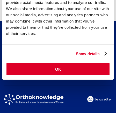
provide social media features and to analyse our traffic.
We also share information about your use of our site with
our social media, advertising and analytics partners who
may combine it with other information that you’ve
provided to them or that they’ve collected from your use
of their services.
Wissen
Artikel
Fortbildung
Nährstoffindex
Show details
Indikationsindex
Kollagen​ für schöne Haut, starkes Bindegewebe und gesunde
Suchen
Neuigkeiten
Gelenke
OK
Kreatin, für körperliche und geistige Leistungsfähigkeit
Seite durchsuchen
EPA und DHA​: neueste Erkenntnisse über 2 essenzielle Omega-
Über uns
3-Fettsäuren
Indikation suchen
Nährstoff suchen
Stiftung Orthoknowledge
Artikel suchen
Vitals Nahrungsergänzungsmittel
Newsletter
Vital Blog
Contact