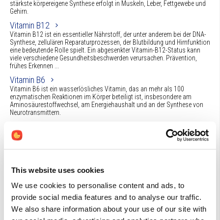
stärkste körpereigene Synthese erfolgt in Muskeln, Leber, Fettgewebe und
Gehirn.
Vitamin B12
Vitamin B12 ist ein essentieller Nährstoff, der unter anderem bei der DNA-
Synthese, zellulären Reparaturprozessen, der Blutbildung und Hirnfunktion
eine bedeutende Rolle spielt. Ein abgesenkter Vitamin-B12-Status kann
viele verschiedene Gesundheitsbeschwerden verursachen. Prävention,
frühes Erkennen ...
Vitamin B6
Vitamin B6 ist ein wasserlösliches Vitamin, das an mehr als 100
enzymatischen Reaktionen im Körper beteiligt ist, insbesondere am
Aminosäurestoffwechsel, am Energiehaushalt und an der Synthese von
Neurotransmittern.
Artikel (3)
This website uses cookies
Vitamin B12 Wirkung und Anwendungsgebiete
Vitamin B12 ist ein essentieller Nährstoff, der unter anderem bei der DNA-
We use cookies to personalise content and ads, to
Synthese, zellulären Reparaturprozessen, der Blutbildung und Hirnfunktion
eine bedeutende Rolle spielt.
provide social media features and to analyse our traffic.
We also share information about your use of our site with
B-Vitamine Ihre unverzichtbare Rolle in unserem