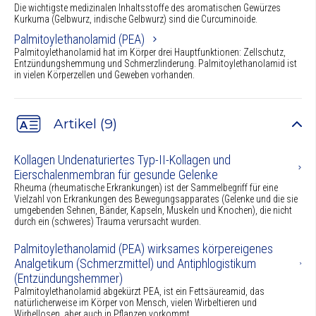
Die wichtigste medizinalen Inhaltsstoffe des aromatischen Gewürzes
Kurkuma (Gelbwurz, indische Gelbwurz) sind die Curcuminoide.
Palmitoylethanolamid (PEA)
Palmitoylethanolamid hat im Körper drei Hauptfunktionen: Zellschutz,
Entzündungshemmung und Schmerzlinderung. Palmitoylethanolamid ist
in vielen Körperzellen und Geweben vorhanden.
Artikel (9)
Kollagen Undenaturiertes Typ-II-Kollagen und
Eierschalenmembran für gesunde Gelenke
Rheuma (rheumatische Erkrankungen) ist der Sammelbegriff für eine
Vielzahl von Erkrankungen des Bewegungsapparates (Gelenke und die sie
umgebenden Sehnen, Bänder, Kapseln, Muskeln und Knochen), die nicht
durch ein (schweres) Trauma verursacht wurden.
Palmitoylethanolamid (PEA) wirksames körpereigenes
Analgetikum (Schmerzmittel) und Antiphlogistikum
(Entzündungshemmer)
Palmitoylethanolamid abgekürzt PEA, ist ein Fettsäureamid, das
natürlicherweise im Körper von Mensch, vielen Wirbeltieren und
Wirbellosen, aber auch in Pflanzen vorkommt.