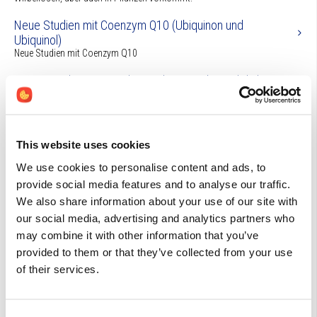
Neue Studien mit Coenzym Q10 (Ubiquinon und
Ubiquinol)
Neue Studien mit Coenzym Q10
Curcumin pleiotrope Schutzwirkungen übersichtlich
dargestellt
Kurkuma (Kurkume, Gelber Ingwer, Gelbwurzel, Safranwurz) ist ein
aromatisches Gewürz aus der Wurzel von Curcuma longa, einer Pflanze
aus der Familie der Ingwergewächse (Zingiberaceae). Kurkuma verleiht
dem Currypulver seine typische tiefgelbe Farbe und ha
This website uses cookies
We use cookies to personalise content and ads, to
Zink für eine gesunde Basis
Im Jahr 1963 wurde definitiv festgestellt, dass Zink ein essentieller
provide social media features and to analyse our traffic.
Nährstoff für den Menschen ist.(1) Der menschliche Körper enthält etwa 2
We also share information about your use of our site with
bis 4 Gramm Zink.(2)
our social media, advertising and analytics partners who
Quercetin Ein vielseitiges Biomolekül
may combine it with other information that you’ve
Quercetin, ein fettlöslicher (zitronen-) gelber Farbstoff, ist eine pflanzliche
provided to them or that they’ve collected from your use
Substanz, die zu den Flavonolen, einer Untergruppe der Bioflavonoide,
of their services.
gehört.
Ginkgo biloba, Wirkungsmechanismen und klinische
Anwendungen