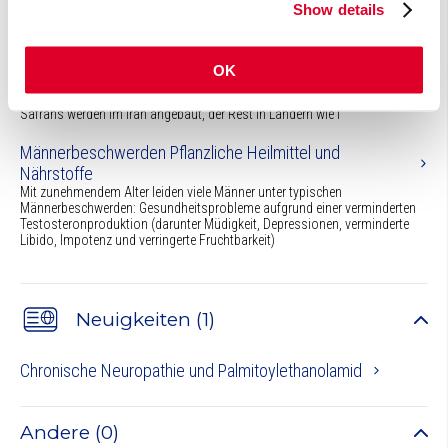
Show details
Ginkgo biloba, Wirkungsmechanismen und klinische Anwendungen
Safran Das rote Gold
Das aromatische Gewürz Safran besteht aus den getrockneten
OK
orangeroten Narben (Stigmen) des Safrankrokus (Crocus sativus aus der
Familie der Schwertliliengewächse oder Iridaceae). Mehr als 80% des
Safrans werden im Iran angebaut, der Rest in Ländern wie I
Männerbeschwerden Pflanzliche Heilmittel und
Nährstoffe
Mit zunehmendem Alter leiden viele Männer unter typischen
Männerbeschwerden: Gesundheitsprobleme aufgrund einer verminderten
Testosteronproduktion (darunter Müdigkeit, Depressionen, verminderte
Libido, Impotenz und verringerte Fruchtbarkeit)
Neuigkeiten (1)
Chronische Neuropathie und Palmitoylethanolamid
Andere (0)