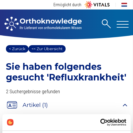
Ermöglicht durch
< Zurück
<< Zur Übersicht
Sie haben folgendes
gesucht
'Refluxkrankheit'
2 Suchergebnisse gefunden
Artikel (1)
Berberin Vielseitiger Phytonährstoff
Berberin ist eine wichtige bioaktive Substanz in mehreren beliebten
Heilpflanzen (u.a. Berberis aristata, Berberis vulgaris und Coptis