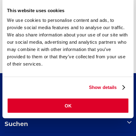
chinensis), die seit Tausenden von Jahren auf der ganzen Welt verwendet
werden
This website uses cookies
We use cookies to personalise content and ads, to
provide social media features and to analyse our traffic.
Andere (0)
We also share information about your use of our site with
Refluxkrankheit
our social media, advertising and analytics partners who
may combine it with other information that you’ve
provided to them or that they’ve collected from your use
of their services.
Show details
Wissen
Artikel
OK
Fortbildung
Nährstoffindex
Indikationsindex
Kollagen​ für schöne Haut, starkes Bindegewebe und gesunde
Suchen
Neuigkeiten
Gelenke
Kreatin, für körperliche und geistige Leistungsfähigkeit
Seite durchsuchen