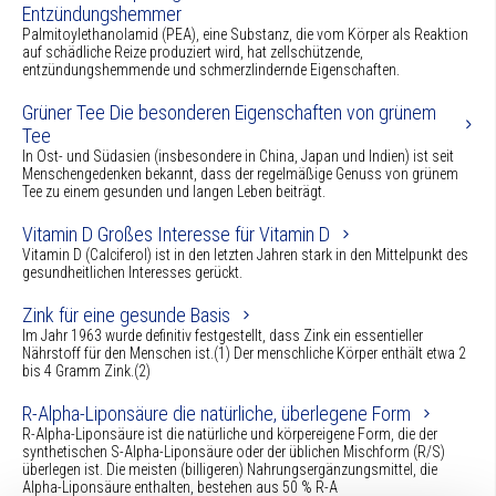
Entzündungshemmer
Palmitoylethanolamid (PEA), eine Substanz, die vom Körper als Reaktion
auf schädliche Reize produziert wird, hat zellschützende,
entzündungshemmende und schmerzlindernde Eigenschaften.
Grüner Tee Die besonderen Eigenschaften von grünem
Tee
In Ost- und Südasien (insbesondere in China, Japan und Indien) ist seit
Menschengedenken bekannt, dass der regelmäßige Genuss von grünem
Tee zu einem gesunden und langen Leben beiträgt.
Vitamin D Großes Interesse für Vitamin D
Vitamin D (Calciferol) ist in den letzten Jahren stark in den Mittelpunkt des
gesundheitlichen Interesses gerückt.
Zink für eine gesunde Basis
Im Jahr 1963 wurde definitiv festgestellt, dass Zink ein essentieller
Nährstoff für den Menschen ist.(1) Der menschliche Körper enthält etwa 2
bis 4 Gramm Zink.(2)
R-Alpha-Liponsäure die natürliche, überlegene Form
R-Alpha-Liponsäure ist die natürliche und körpereigene Form, die der
synthetischen S-Alpha-Liponsäure oder der üblichen Mischform (R/S)
überlegen ist. Die meisten (billigeren) Nahrungsergänzungsmittel, die
Alpha-Liponsäure enthalten, bestehen aus 50 % R-A