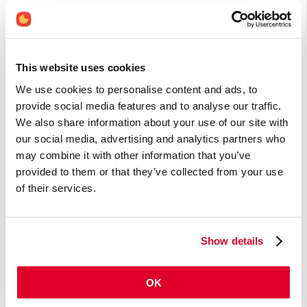
Ginkgo biloba, Wirkungsmechanismen und klinische
Anwendungen
Ginkgo biloba, Wirkungsmechanismen und klinische Anwendungen
This website uses cookies
Vitamin B12 Wirkung und Anwendungsgebiete
Vitamin B12 ist ein essentieller Nährstoff, der unter anderem bei der DNA-
We use cookies to personalise content and ads, to
Synthese, zellulären Reparaturprozessen, der Blutbildung und Hirnfunktion
provide social media features and to analyse our traffic.
eine bedeutende Rolle spielt.
We also share information about your use of our site with
Boswellia serrata (Weihrauch), ein natürlicher
our social media, advertising and analytics partners who
Entzündungshemmer ein natürlicher Entzündungshemmer
may combine it with other information that you’ve
Boswellia serrata (Weihrauch), ein natürlicher Entzündungshemmer
provided to them or that they’ve collected from your use
Einleitung In der traditionellen indischen Medizin (Ayurveda) wird das
getrocknete Gummiharz (‘Boswellia’, Oleoresin, Olibanum, Salai Guggal,
of their services.
Indian frankincense) des tropischen Weihrauchbau
Palmitoylethanolamid (PEA) wirksames körpereigenes
Analgetikum (Schmerzmittel) und Antiphlogistikum
Show details
(Entzündungshemmer)
Palmitoylethanolamid abgekürzt PEA, ist ein Fettsäureamid, das
natürlicherweise im Körper von Mensch, vielen Wirbeltieren und
OK
Wirbellosen, aber auch in Pflanzen vorkommt.