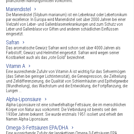
pflanzlichen Nahrungsmitteln vorkommt.
Mariendistel
Die Mariendistel (Silybum marianum) ist ein Leberkraut oder Lebertonikum
par excellence. In Europa wird Mariendistel seit über 2000 Jahren bei einer
Vielzahl von Leber- und Gallenblasenerkrankungen und zum Schutz von
Leber und Gallenblase vor Giften und anderen schädlichen Einflüssen
eingesetzt.
Safran
Das aromatische Gewürz Safran wird schon seit über 4000 Jahren als
Farbstoff, Gewürz und Heilmittel eingesetzt. Safran wird wegen seiner
Kostbarkeit auch als das „rote Gold“ bezeichnet.
Vitamin A
Eine ausreichende Zufuhr von Vitamin A ist wichtig für das Sehvermögen
(das Sehen bei geringer Lichtintensität), die Genexpression, die Zellteilung
und Zelldifferenzierung, die Qualität von Schleimhäuten und Epithelgewebe
(Wundheilung), das Wachstum und die Entwicklung, die Fortpflanzung, die
Lungen ...
Alpha-Liponsäure
Alpha-Liponsäure ist eine schwefelhaltige Fettsäure, die im menschlichen
Körper von Natur aus vorkommt. Die Verbindung ist bereits seit den
1930er Jahren bekannt. Sie wurde erstmals 1951 isoliert und erhielt den
Namen Alpha-Liponsäure.
Omega-3-Fettsäuren EPA/DHA
Eine ausreichende Zufuhr der langkettigen Omega-3-Fettsäuren EPA