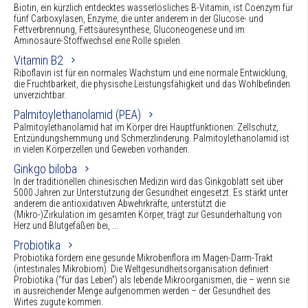
Biotin, ein kürzlich entdecktes wasserlösliches B-Vitamin, ist Coenzym für
fünf Carboxylasen, Enzyme, die unter anderem in der Glucose- und
Fettverbrennung, Fettsäuresynthese, Gluconeogenese und im
Aminosäure-Stoffwechsel eine Rolle spielen.
Vitamin B2
Riboflavin ist für ein normales Wachstum und eine normale Entwicklung,
die Fruchtbarkeit, die physische Leistungsfähigkeit und das Wohlbefinden
unverzichtbar.
Palmitoylethanolamid (PEA)
Palmitoylethanolamid hat im Körper drei Hauptfunktionen: Zellschutz,
Entzündungshemmung und Schmerzlinderung. Palmitoylethanolamid ist
in vielen Körperzellen und Geweben vorhanden.
Ginkgo biloba
In der traditionellen chinesischen Medizin wird das Ginkgoblatt seit über
5000 Jahren zur Unterstützung der Gesundheit eingesetzt. Es stärkt unter
anderem die antioxidativen Abwehrkräfte, unterstützt die
(Mikro-)Zirkulation im gesamten Körper, trägt zur Gesunderhaltung von
Herz und Blutgefäßen bei, ...
Probiotika
Probiotika fördern eine gesunde Mikrobenflora im Magen-Darm-Trakt
(intestinales Mikrobiom). Die Weltgesundheitsorganisation definiert
Probiotika (“für das Leben”) als lebende Mikroorganismen, die – wenn sie
in ausreichender Menge aufgenommen werden – der Gesundheit des
Wirtes zugute kommen.