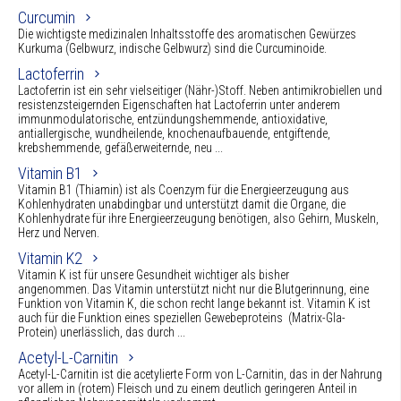
Curcumin
Die wichtigste medizinalen Inhaltsstoffe des aromatischen Gewürzes
Kurkuma (Gelbwurz, indische Gelbwurz) sind die Curcuminoide.
Lactoferrin
Lactoferrin ist ein sehr vielseitiger (Nähr-)Stoff. Neben antimikrobiellen und
resistenzsteigernden Eigenschaften hat Lactoferrin unter anderem
immunmodulatorische, entzündungshemmende, antioxidative,
antiallergische, wundheilende, knochenaufbauende, entgiftende,
krebshemmende, gefäßerweiternde, neu ...
Vitamin B1
Vitamin B1 (Thiamin) ist als Coenzym für die Energieerzeugung aus
Kohlenhydraten unabdingbar und unterstützt damit die Organe, die
Kohlenhydrate für ihre Energieerzeugung benötigen, also Gehirn, Muskeln,
Herz und Nerven.
Vitamin K2
Vitamin K ist für unsere Gesundheit wichtiger als bisher
angenommen. Das Vitamin unterstützt nicht nur die Blutgerinnung, eine
Funktion von Vitamin K, die schon recht lange bekannt ist. Vitamin K ist
auch für die Funktion eines speziellen Gewebeproteins (Matrix-Gla-
Protein) unerlässlich, das durch ...
Acetyl-L-Carnitin
Acetyl-L-Carnitin ist die acetylierte Form von L-Carnitin, das in der Nahrung
vor allem in (rotem) Fleisch und zu einem deutlich geringeren Anteil in