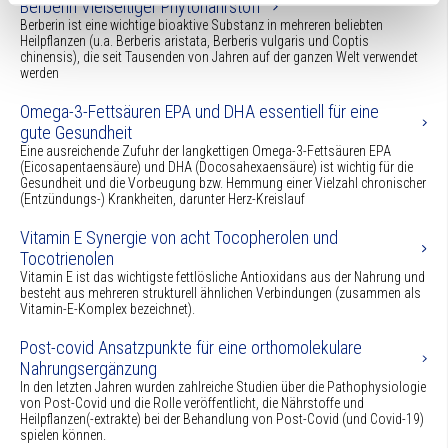
Berberin Vielseitiger Phytonährstoff
Berberin ist eine wichtige bioaktive Substanz in mehreren beliebten
Heilpflanzen (u.a. Berberis aristata, Berberis vulgaris und Coptis
chinensis), die seit Tausenden von Jahren auf der ganzen Welt verwendet
werden
Omega-3-Fettsäuren EPA und DHA essentiell für eine
gute Gesundheit
Eine ausreichende Zufuhr der langkettigen Omega-3-Fettsäuren EPA
(Eicosapentaensäure) und DHA (Docosahexaensäure) ist wichtig für die
Gesundheit und die Vorbeugung bzw. Hemmung einer Vielzahl chronischer
(Entzündungs-) Krankheiten, darunter Herz-Kreislauf
Vitamin E Synergie von acht Tocopherolen und
Tocotrienolen
Vitamin E ist das wichtigste fettlösliche Antioxidans aus der Nahrung und
besteht aus mehreren strukturell ähnlichen Verbindungen (zusammen als
Vitamin-E-Komplex bezeichnet).
Post-covid Ansatzpunkte für eine orthomolekulare
Nahrungsergänzung
In den letzten Jahren wurden zahlreiche Studien über die Pathophysiologie
von Post-Covid und die Rolle veröffentlicht, die Nährstoffe und
Heilpflanzen(-extrakte) bei der Behandlung von Post-Covid (und Covid-19)
spielen können.