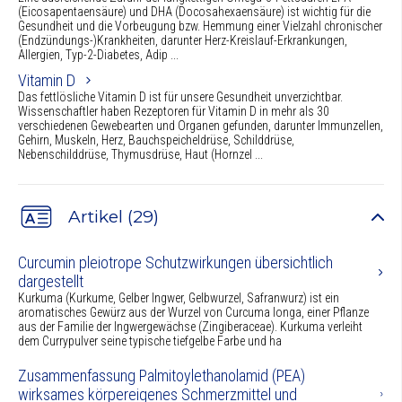
(Eicosapentaensäure) und DHA (Docosahexaensäure) ist wichtig für die
Gesundheit und die Vorbeugung bzw. Hemmung einer Vielzahl chronischer
(Endzündungs-)Krankheiten, darunter Herz-Kreislauf-Erkrankungen,
Allergien, Typ-2-Diabetes, Adip ...
Vitamin D
Das fettlösliche Vitamin D ist für unsere Gesundheit unverzichtbar.
Wissenschaftler haben Rezeptoren für Vitamin D in mehr als 30
verschiedenen Gewebearten und Organen gefunden, darunter Immunzellen,
Gehirn, Muskeln, Herz, Bauchspeicheldrüse, Schilddrüse,
Nebenschilddrüse, Thymusdrüse, Haut (Hornzel ...
Artikel (29)
Curcumin pleiotrope Schutzwirkungen übersichtlich
dargestellt
Kurkuma (Kurkume, Gelber Ingwer, Gelbwurzel, Safranwurz) ist ein
aromatisches Gewürz aus der Wurzel von Curcuma longa, einer Pflanze
aus der Familie der Ingwergewächse (Zingiberaceae). Kurkuma verleiht
dem Currypulver seine typische tiefgelbe Farbe und ha
Zusammenfassung Palmitoylethanolamid (PEA)
wirksames körpereigenes Schmerzmittel und