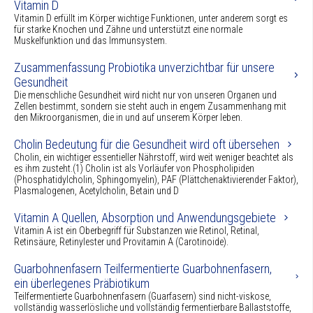
Vitamin D
Vitamin D erfüllt im Körper wichtige Funktionen, unter anderem sorgt es
für starke Knochen und Zähne und unterstützt eine normale
Muskelfunktion und das Immunsystem.
Zusammenfassung Probiotika unverzichtbar für unsere
Gesundheit
Die menschliche Gesundheit wird nicht nur von unseren Organen und
Zellen bestimmt, sondern sie steht auch in engem Zusammenhang mit
den Mikroorganismen, die in und auf unserem Körper leben.
Cholin Bedeutung für die Gesundheit wird oft übersehen
Cholin, ein wichtiger essentieller Nährstoff, wird weit weniger beachtet als
es ihm zusteht.(1) Cholin ist als Vorläufer von Phospholipiden
(Phosphatidylcholin, Sphingomyelin), PAF (Plättchenaktivierender Faktor),
Plasmalogenen, Acetylcholin, Betain und D
Vitamin A Quellen, Absorption und Anwendungsgebiete
Vitamin A ist ein Oberbegriff für Substanzen wie Retinol, Retinal,
Retinsäure, Retinylester und Provitamin A (Carotinoide).
Guarbohnenfasern Teilfermentierte Guarbohnenfasern,
ein überlegenes Präbiotikum
Teilfermentierte Guarbohnenfasern (Guarfasern) sind nicht-viskose,
vollständig wasserlösliche und vollständig fermentierbare Ballaststoffe,