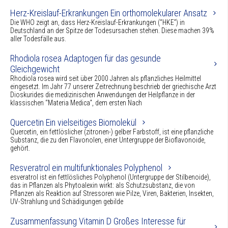
Herz-Kreislauf-Erkrankungen Ein orthomolekularer Ansatz
Die WHO zeigt an, dass Herz-Kreislauf-Erkrankungen (“HKE”) in
Deutschland an der Spitze der Todesursachen stehen. Diese machen 39%
aller Todesfälle aus.
Rhodiola rosea Adaptogen für das gesunde
Gleichgewicht
Rhodiola rosea wird seit über 2000 Jahren als pflanzliches Heilmittel
eingesetzt. Im Jahr 77 unserer Zeitrechnung beschrieb der griechische Arzt
Dioskurides die medizinischen Anwendungen der Heilpflanze in der
klassischen “Materia Medica”, dem ersten Nach
Quercetin Ein vielseitiges Biomolekül
Quercetin, ein fettlöslicher (zitronen-) gelber Farbstoff, ist eine pflanzliche
Substanz, die zu den Flavonolen, einer Untergruppe der Bioflavonoide,
gehört.
Resveratrol ein multifunktionales Polyphenol
esveratrol ist ein fettlösliches Polyphenol (Untergruppe der Stilbenoide),
das in Pflanzen als Phytoalexin wirkt: als Schutzsubstanz, die von
Pflanzen als Reaktion auf Stressoren wie Pilze, Viren, Bakterien, Insekten,
UV-Strahlung und Schädigungen gebilde
Zusammenfassung Vitamin D Großes Interesse für