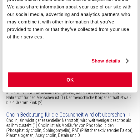
Das Verdauungssystem spielt bei der Verwertung von Nahrungsmitteln
We also share information about your use of our site with
eine zentrale Rolle. Hier wird die Nahrung in Partikel zerlegt, die klein genug
our social media, advertising and analytics partners who
sind, um die Darmwand zu passieren und die Zellen des Körpers mit
Energie, Baustoffen und Hilfsstoffen zu ve
may combine it with other information that you’ve
provided to them or that they’ve collected from your use
Magnesium eines der wichtigsten Mineralien
of their services.
In Salzform ist das essenzielle Makromineral Magnesium für die
Gesundheit überaus bedeutsam. Magnesium ist mengenmäßig der
vierthäufigste Mineralstoff im Körper, nach Calcium, Kalium und Natrium.
Herz-Kreislauf-Erkrankungen Ein orthomolekularer Ansatz
Show details
Die WHO zeigt an, dass Herz-Kreislauf-Erkrankungen (“HKE”) in
Deutschland an der Spitze der Todesursachen stehen. Diese machen 39%
aller Todesfälle aus.
OK
Zink für eine gesunde Basis
Im Jahr 1963 wurde definitiv festgestellt, dass Zink ein essentieller
Nährstoff für den Menschen ist.(1) Der menschliche Körper enthält etwa 2
bis 4 Gramm Zink.(2)
Cholin Bedeutung für die Gesundheit wird oft übersehen
Cholin, ein wichtiger essentieller Nährstoff, wird weit weniger beachtet als
es ihm zusteht.(1) Cholin ist als Vorläufer von Phospholipiden
(Phosphatidylcholin, Sphingomyelin), PAF (Plättchenaktivierender Faktor),
Plasmalogenen, Acetylcholin, Betain und D