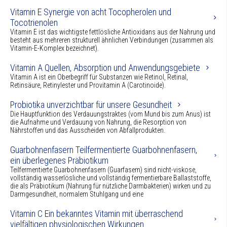
Vitamin E Synergie von acht Tocopherolen und
Tocotrienolen
Vitamin E ist das wichtigste fettlösliche Antioxidans aus der Nahrung und
besteht aus mehreren strukturell ähnlichen Verbindungen (zusammen als
Vitamin-E-Komplex bezeichnet).
Vitamin A Quellen, Absorption und Anwendungsgebiete
Vitamin A ist ein Oberbegriff für Substanzen wie Retinol, Retinal,
Retinsäure, Retinylester und Provitamin A (Carotinoide).
Probiotika unverzichtbar für unsere Gesundheit
Die Hauptfunktion des Verdauungstraktes (vom Mund bis zum Anus) ist
die Aufnahme und Verdauung von Nahrung, die Resorption von
Nährstoffen und das Ausscheiden von Abfallprodukten.
Guarbohnenfasern Teilfermentierte Guarbohnenfasern,
ein überlegenes Präbiotikum
Teilfermentierte Guarbohnenfasern (Guarfasern) sind nicht-viskose,
vollständig wasserlösliche und vollständig fermentierbare Ballaststoffe,
die als Präbiotikum (Nahrung für nützliche Darmbakterien) wirken und zu
Darmgesundheit, normalem Stuhlgang und eine
Vitamin C Ein bekanntes Vitamin mit überraschend
vielfältigen physiologischen Wirkungen