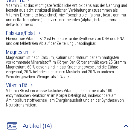
Vitamin E ist das wichtigste fettlösliche Antioxidans aus der Nahrung und
besteht aus acht strukturell ähnlichen Verbindungen (zusammen als
Vitamin-E-Komplex bezeichnet): vier Tocopherolen (alpha-, beta-, gamma-
und delta-Tocopherol) und vier Tocotrienolen (alpha-, beta-, gamma- und
delta-Tocotrieno ...
Folsäure/Folat
Ebenso wie Vitamin B12 ist Folsäure für die Synthese von DNA und RNA
und den fehlerfreien Ablauf der Zellteilung unabdingbar.
Magnesium
Magnesium ist nach Calcium, Kalium und Natrium der am häufigsten
vorkommende Mineralstoff im Körper. Der Körper enthält etwa 25 Gramm
Magnesium; 60 % davon sind in das Knochengewebe und die Zähne
eingebaut, 20 % befinden sich in den Muskeln und 20 % in anderen
Weichteilgeweben. Weniger als 1 % zirku ...
Vitamin B6
Vitamin B6 ist ein wasserlösliches Vitamin, das an mehr als 100
enzymatischen Reaktionen im Körper beteiligt ist, insbesondere am
Aminosäurestoffwechsel, am Energiehaushalt und an der Synthese von
Neurotransmittern.
Artikel (14)