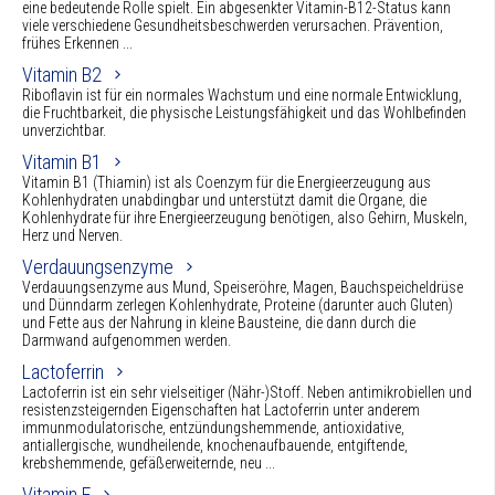
eine bedeutende Rolle spielt. Ein abgesenkter Vitamin-B12-Status kann
viele verschiedene Gesundheitsbeschwerden verursachen. Prävention,
frühes Erkennen ...
Vitamin B2
Riboflavin ist für ein normales Wachstum und eine normale Entwicklung,
die Fruchtbarkeit, die physische Leistungsfähigkeit und das Wohlbefinden
unverzichtbar.
Vitamin B1
Vitamin B1 (Thiamin) ist als Coenzym für die Energieerzeugung aus
Kohlenhydraten unabdingbar und unterstützt damit die Organe, die
Kohlenhydrate für ihre Energieerzeugung benötigen, also Gehirn, Muskeln,
Herz und Nerven.
Verdauungsenzyme
Verdauungsenzyme aus Mund, Speiseröhre, Magen, Bauchspeicheldrüse
und Dünndarm zerlegen Kohlenhydrate, Proteine (darunter auch Gluten)
und Fette aus der Nahrung in kleine Bausteine, die dann durch die
Darmwand aufgenommen werden.
Lactoferrin
Lactoferrin ist ein sehr vielseitiger (Nähr-)Stoff. Neben antimikrobiellen und
resistenzsteigernden Eigenschaften hat Lactoferrin unter anderem
immunmodulatorische, entzündungshemmende, antioxidative,
antiallergische, wundheilende, knochenaufbauende, entgiftende,
krebshemmende, gefäßerweiternde, neu ...
Vitamin E