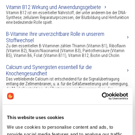
Vitamin B12 Wirkung und Anwendungsgebiete
Vitamin B12 ist ein essentieller Nährstoff, der unter anderem bei der DNA-
Synthese, zellulären Reparaturprozessen, der Blutbildung und Hirnfunktion
eine bedeutende Rolle spielt.
B-Vitamine Ihre unverzichtbare Rolle in unserem
Stoffwechsel
Zu den essentiellen B-Vitaminen zählen Thiamin (Vitamin B1), Riboflavin
(Vitamin B2), Niacin/Niacinamid (Vitamin B3), Pantothensäure (Vitamin
B5), Vitamin B6, Folat (Vitamin B11), Vitamin B12, Biotin und Cholin.
Calcium und Synergisten essentiell für die
Knochengesundheit
Das verbleibende Calcium ist entscheidend für die Signalübertragung
entlang der Zellmembranen, u. a. für die Gefäßerweiterung und -verengung,
die Muskelkontraktion, die Übertragung von Nervenimpulsen, den
Herzrhythmus und die Freisetzung und Aktivität von
Vitamin D Großes Interesse für Vitamin D
Vitamin D (Calciferol) ist in den letzten Jahren stark in den Mittelpunkt des
gesundheitlichen Interesses gerückt.
This website uses cookies
Verdauungsenzyme Physiologie und der Nutzen einer
We use cookies to personalise content and ads, to
Enzym-Supplementierung
provide social media features and to analyse our traffic.