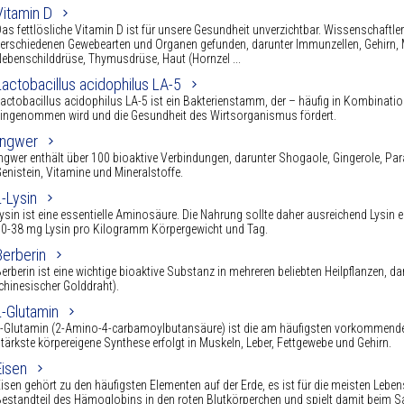
Vitamin D
as fettlösliche Vitamin D ist für unsere Gesundheit unverzichtbar. Wissenschaftle
erschiedenen Gewebearten und Organen gefunden, darunter Immunzellen, Gehirn, M
ebenschilddrüse, Thymusdrüse, Haut (Hornzel ...
Lactobacillus acidophilus LA-5
actobacillus acidophilus LA-5 ist ein Bakterienstamm, der – häufig in Kombinatio
ingenommen wird und die Gesundheit des Wirtsorganismus fördert.
Ingwer
ngwer enthält über 100 bioaktive Verbindungen, darunter Shogaole, Gingerole, Pa
enistein, Vitamine und Mineralstoffe.
L-Lysin
ysin ist eine essentielle Aminosäure. Die Nahrung sollte daher ausreichend Lysin e
0-38 mg Lysin pro Kilogramm Körpergewicht und Tag.
Berberin
erberin ist eine wichtige bioaktive Substanz in mehreren beliebten Heilpflanzen, da
chinesischer Golddraht).
L-Glutamin
-Glutamin (2-Amino-4-carbamoylbutansäure) ist die am häufigsten vorkommende 
tärkste körpereigene Synthese erfolgt in Muskeln, Leber, Fettgewebe und Gehirn.
Eisen
isen gehört zu den häufigsten Elementen auf der Erde, es ist für die meisten Leb
estandteil des Hämoglobins in den roten Blutkörperchen und spielt damit beim Sa