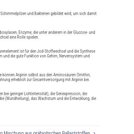
 Schimmelpilzen und Bakterien gebildet wird, um sich damit
arboxylasen, Enzyme, die unter anderem in der Glucose- und
sel eine Rolle spielen.
urenelement ist für den Jod-Stoffwechsel und die Synthese
m und die gute Funktion von Gehirn, Nervensystem und
ene können Arginin selbst aus den Aminosäuren Ornithin,
ahrung erheblich zur Gesamtversorgung mit Arginin bei.
bei geringer Lichtintensität), die Genexpression, die
ewebe (Wundheilung), das Wachstum und die Entwicklung, die
en Mischung aus präbiotischen Ballaststoffen