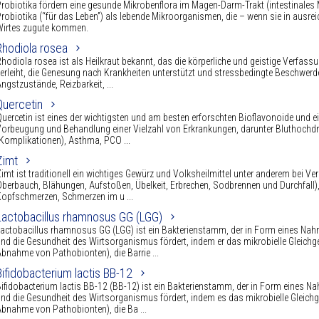
robiotika fördern eine gesunde Mikrobenflora im Magen-Darm-Trakt (intestinales 
robiotika (“für das Leben”) als lebende Mikroorganismen, die – wenn sie in au
Wirtes zugute kommen.
Rhodiola rosea
hodiola rosea ist als Heilkraut bekannt, das die körperliche und geistige Verfas
erleiht, die Genesung nach Krankheiten unterstützt und stressbedingte Beschwe
ngstzustände, Reizbarkeit, ...
Quercetin
uercetin ist eines der wichtigsten und am besten erforschten Bioflavonoide und ein
orbeugung und Behandlung einer Vielzahl von Erkrankungen, darunter Bluthochdru
Komplikationen), Asthma, PCO ...
Zimt
imt ist traditionell ein wichtiges Gewürz und Volksheilmittel unter anderem bei
berbauch, Blähungen, Aufstoßen, Übelkeit, Erbrechen, Sodbrennen und Durchfall
opfschmerzen, Schmerzen im u ...
Lactobacillus rhamnosus GG (LGG)
actobacillus rhamnosus GG (LGG) ist ein Bakterienstamm, der in Form eines N
nd die Gesundheit des Wirtsorganismus fördert, indem er das mikrobielle Gleic
bnahme von Pathobionten), die Barrie ...
Bifidobacterium lactis BB-12
ifidobacterium lactis BB-12 (BB-12) ist ein Bakterienstamm, der in Form eines
nd die Gesundheit des Wirtsorganismus fördert, indem es das mikrobielle Gleic
bnahme von Pathobionten), die Ba ...