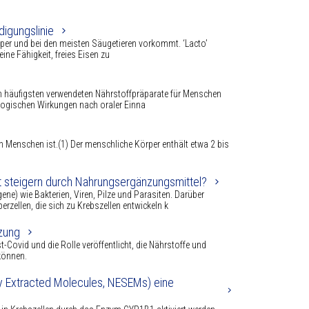
digungslinie
rper und bei den meisten Säugetieren vorkommt. ‘Lacto’
eine Fähigkeit, freies Eisen zu
m häufigsten verwendeten Nährstoffpräparate für Menschen
ologischen Wirkungen nach oraler Einna
den Menschen ist.(1) Der menschliche Körper enthält etwa 2 bis
t steigern durch Nahrungsergänzungsmittel?
) wie Bakterien, Viren, Pilze und Parasiten. Darüber
ellen, die sich zu Krebszellen entwickeln k
zung
-Covid und die Rolle veröffentlicht, die Nährstoffe und
können.
ally Extracted Molecules, NESEMs) eine