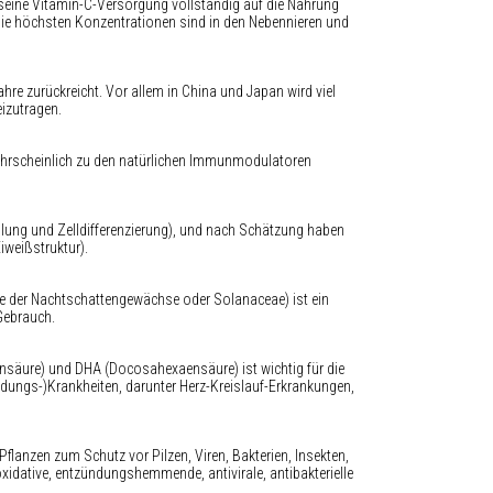
 seine Vitamin-C-Versorgung vollständig auf die Nahrung
, die höchsten Konzentrationen sind in den Nebennieren und
ahre zurückreicht. Vor allem in China und Japan wird viel
izutragen.
wahrscheinlich zu den natürlichen Immunmodulatoren
teilung und Zelldifferenzierung), und nach Schätzung haben
iweißstruktur).
ie der Nachtschattengewächse oder Solanaceae) ist ein
Gebrauch.
nsäure) und DHA (Docosahexaensäure) ist wichtig für die
ungs-)Krankheiten, darunter Herz-Kreislauf-Erkrankungen,
Pflanzen zum Schutz vor Pilzen, Viren, Bakterien, Insekten,
xidative, entzündungshemmende, antivirale, antibakterielle