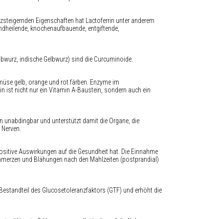
tenzsteigernden Eigenschaften hat Lactoferrin unter anderem
dheilende, knochenaufbauende, entgiftende,
bwurz, indische Gelbwurz) sind die Curcuminoide.
müse gelb, orange und rot färben. Enzyme im
n ist nicht nur ein Vitamin A-Baustein, sondern auch ein
n unabdingbar und unterstützt damit die Organe, die
 Nerven.
ositive Auswirkungen auf die Gesundheit hat. Die Einnahme
merzen und Blähungen nach den Mahlzeiten (postprandial)
 Bestandteil des Glucosetoleranzfaktors (GTF) und erhöht die