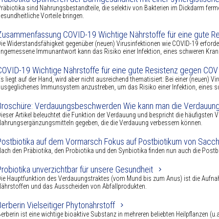
räbiotika sind Nahrungsbestandteile, die selektiv von Bakterien im Dickdarm fe
esundheitliche Vorteile bringen.
Zusammenfassung COVID-19 Wichtige Nährstoffe für eine gute R
ie Widerstandsfähigkeit gegenüber (neuen) Virusinfektionen wie COVID-19 erfor
ngemessene Immunantwort kann das Risiko einer Infektion, eines schweren Kran
COVID-19 Wichtige Nährstoffe für eine gute Resistenz gegen COV
s liegt auf der Hand, wird aber nicht ausreichend thematisiert: Bei einer (neuen) V
usgeglichenes Immunsystem anzustreben, um das Risiko einer Infektion, eines s
Broschüre: Verdauungsbeschwerden Wie kann man die Verdauung
ieser Artikel beleuchtet die Funktion der Verdauung und bespricht die häufigst
ahrungsergänzungsmitteln gegeben, die die Verdauung verbessern können.
Postbiotika auf dem Vormarsch Fokus auf Postbiotikum von Sacc
ach den Präbiotika, den Probiotika und den Synbiotika finden nun auch die Pos
Probiotika unverzichtbar für unsere Gesundheit
ie Hauptfunktion des Verdauungstraktes (vom Mund bis zum Anus) ist die Aufn
ährstoffen und das Ausscheiden von Abfallprodukten.
Berberin Vielseitiger Phytonährstoff
erberin ist eine wichtige bioaktive Substanz in mehreren beliebten Heilpflanzen (u.a