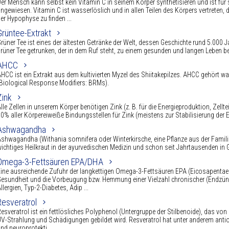
er Mensch kann selbst kein Vitamin C in seinem Körper synthetisieren und ist für
ngewiesen. Vitamin C ist wasserlöslich und in allen Teilen des Körpers vertreten
er Hypophyse zu finden ...
Grüntee-Extrakt
rüner Tee ist eines der ältesten Getränke der Welt, dessen Geschichte rund 5.000 J
rüner Tee getrunken, der in dem Ruf steht, zu einem gesunden und langen Leben be
AHCC
HCC ist ein Extrakt aus dem kultivierten Myzel des Shiitakepilzes. AHCC gehört 
Biological Response Modifiers: BRMs).
Zink
lle Zellen in unserem Körper benötigen Zink (z. B. für die Energieproduktion, Zell
0% aller Körpereiweiße Bindungsstellen für Zink (meistens zur Stabilisierung der E
Ashwagandha
shwagandha (Withania somnifera oder Winterkirsche, eine Pflanze aus der Famil
ichtiges Heilkraut in der ayurvedischen Medizin und schon seit Jahrtausenden in 
Omega-3-Fettsäuren EPA/DHA
ine ausreichende Zufuhr der langkettigen Omega-3-Fettsäuren EPA (Eicosapentae
esundheit und die Vorbeugung bzw. Hemmung einer Vielzahl chronischer (Endzünd
llergien, Typ-2-Diabetes, Adip ...
Resveratrol
esveratrol ist ein fettlösliches Polyphenol (Untergruppe der Stilbenoide), das von 
V-Strahlung und Schädigungen gebildet wird. Resveratrol hat unter anderem antio
nd neuroprotekti ...