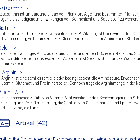
Astaxanthin
staxanthin ist ein Carotinoid, das von Plankton, Algen und bestimmten Pflanzen,
egen die schädigenden Einwirkungen von Sonnenlicht und Sauerstoff zu wehren.
Biotin
iotin, ein kürzlich entdecktes wasserlösliches B-Vitamin, ist Coenzym für fünf C
ettverbrennung, Fettsäuresynthese, Gluconeogenese und im Aminosäure-Stoffwech
Selen
elen ist ein wichtiges Antioxidans und bindet und entfernt Schwermetalle. Das Sp
es Schilddrüsenhormons essentiell. Außerdem ist Selen wichtig für das Wachstu
Immunsystem.
L-Arginin
-Arginin ist eine semi-essentielle oder bedingt essentielle Aminosäure. Erwachs
lutamin, Glutamat und Prolin herstellen. Dennoch trägt die Argininmenge in der N
Vitamin A
ine ausreichende Zufuhr von Vitamin A ist wichtig für das Sehvermögen (das Sehen 
ellteilung und Zelldifferenzierung, die Qualität von Schleimhäuten und Epithelg
ortpflanzung, die Lungen ...
Artikel (42)
Präbiotika Optimieren der Darmgesundheit mit einer synergistisch