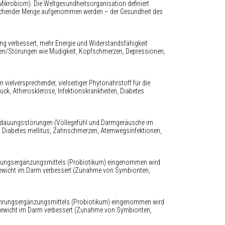
Mikrobiom). Die Weltgesundheitsorganisation definiert
sreichender Menge aufgenommen werden – der Gesundheit des
sung verbessert, mehr Energie und Widerstandsfähigkeit
rden/Störungen wie Müdigkeit, Kopfschmerzen, Depressionen,
 vielversprechender, vielseitiger Phytonährstoff für die
ck, Atherosklerose, Infektionskrankheiten, Diabetes
 Verdauungsstörungen (Völlegefühl und Darmgeräusche im
), Diabetes mellitus, Zahnschmerzen, Atemwegsinfektionen,
ahrungsergänzungsmittels (Probiotikum) eingenommen wird
hgewicht im Darm verbessert (Zunahme von Symbionten,
 Nahrungsergänzungsmittels (Probiotikum) eingenommen wird
hgewicht im Darm verbessert (Zunahme von Symbionten,