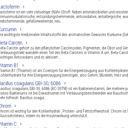
Lactoferrin
actoferrin ist ein sehr vielseitiger (Nähr-)Stoff. Neben antimikrobiellen und resis
mmunmodulatorische, entzündungshemmende, antioxidative, antiallergische, wun
rebshemmende, gefäßerweiternde, neu ...
Curcumin
ie wichtigste medizinalen Inhaltsstoffe des aromatischen Gewürzes Kurkuma (Gel
Beta-Carotin
eta-Carotin gehört zu den pflanzlichen Carotinoiden, Pigmenten, die Obst und Ge
erdauungstrakt wandeln einen Teil des Beta-Carotins in Vitamin A um. Beta-Caroti
ichtiges Antioxidans und es aktiviert ...
Vitamin B1
itamin B1 (Thiamin) ist als Coenzym für die Energieerzeugung aus Kohlenhydrate
ohlenhydrate für ihre Energieerzeugung benötigen, also Gehirn, Muskeln, Herz und
Bacillus coagulans GBI-30, 6086
acillus coagulans GBI-30, 6086 (BC-30TM) ist ein Bakterienstamm, der mehrere p
ieses Bakteriums ist bei Erwachsenen mit Verdauungsbeschwerden wie Bauchsch
ehr hilfreich. Bacillus coagul ...
Chrom
hrom ist wichtig für den Kohlenhydrat-, Protein- und Fettstoffwechsel. Chrom ist
lucosetoleranz, indem es die Insulinwirkung unterstützt.
Vitamin C