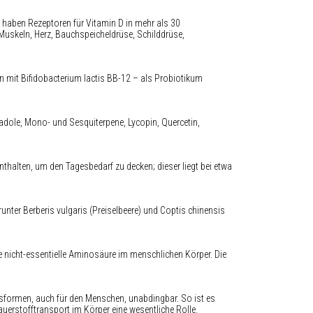
r haben Rezeptoren für Vitamin D in mehr als 30
uskeln, Herz, Bauchspeicheldrüse, Schilddrüse,
n mit Bifidobacterium lactis BB-12 – als Probiotikum
radole, Mono- und Sesquiterpene, Lycopin, Quercetin,
nthalten, um den Tagesbedarf zu decken; dieser liegt bei etwa
runter Berberis vulgaris (Preiselbeere) und Coptis chinensis
nicht-essentielle Aminosäure im menschlichen Körper. Die
ensformen, auch für den Menschen, unabdingbar. So ist es
uerstofftransport im Körper eine wesentliche Rolle.