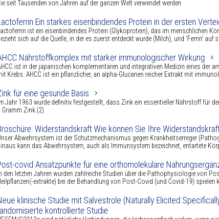
ie seit Tausenden von Jahren auf der ganzen Welt verwendet werden
Lactoferrin Ein starkes eisenbindendes Protein in der ersten Vertei
actoferrin ist ein eisenbindendes Protein (Glykoprotein), das im menschlichen Kö
ezieht sich auf die Quelle, in der es zuerst entdeckt wurde (Milch), und ‘Ferrin’ auf s
AHCC Nährstoffkomplex mit starker immunologischer Wirkung
HCC ist in der japanischen komplementären und integrativen Medizin eines der a
it Krebs. AHCC ist ein pflanzlicher, an alpha-Glucanen reicher Extrakt mit immun
Zink für eine gesunde Basis
m Jahr 1963 wurde definitiv festgestellt, dass Zink ein essentieller Nährstoff für 
 Gramm Zink.(2)
Broschüre: Widerstandskraft Wie können Sie Ihre Widerstandskraf
nser Abwehrsystem ist der Schutzmechanismus gegen Krankheitserreger (Pathogene
inaus kann das Abwehrsystem, auch als Immunsystem bezeichnet, entartete Körperz
Post-covid Ansatzpunkte für eine orthomolekulare Nahrungsergän
n den letzten Jahren wurden zahlreiche Studien über die Pathophysiologie von Post
eilpflanzen(-extrakte) bei der Behandlung von Post-Covid (und Covid-19) spielen 
Neue klinische Studie mit Salvestrole (Naturally Elicited Specific
randomisierte kontrollierte Studie