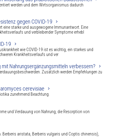
rmentiert werden und dem Wirtsorganismus dadurch
esistenz gegen COVID-19
dert eine starke und ausgewogene Immunantwort. Eine
kheitsverlaufs und verbleibender Symptome erhebl
ID-19
iruskrankheit wie COVID-19 ist es wichtig, ein starkes und
chweren Krankheitsverlaufs und ver
 mit Nahrungsergänzungsmitteln verbessern?
en Verdauungsbeschwerden. Zusätzlich werden Empfehlungen zu
haromyces cerevisiae
tbiotika zunehmend Beachtung.
ahme und Verdauung von Nahrung, die Resorption von
. Berberis aristata, Berberis vulgaris und Coptis chinensis),