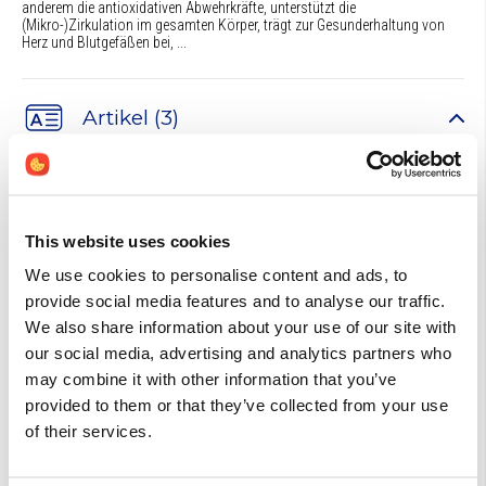
anderem die antioxidativen Abwehrkräfte, unterstützt die
(Mikro-)Zirkulation im gesamten Körper, trägt zur Gesunderhaltung von
Herz und Blutgefäßen bei, ...
Artikel (3)
Broschüre Omega-3-Fettsäuren Die Bedeutung von
Omega-3-Fettsäuren für die Gesundheit
Omega-3-Fettsäuren sind wichtig für gesunde Zellen, ein gesundes Herz,
ein gut funktionierendes Immunsystem und können gegen Entzündungen
This website uses cookies
helfen.
We use cookies to personalise content and ads, to
Ginkgo biloba, Wirkungsmechanismen und klinische
provide social media features and to analyse our traffic.
Anwendungen
We also share information about your use of our site with
Ginkgo biloba, Wirkungsmechanismen und klinische Anwendungen
our social media, advertising and analytics partners who
Zink für eine gesunde Basis
may combine it with other information that you’ve
Im Jahr 1963 wurde definitiv festgestellt, dass Zink ein essentieller
provided to them or that they’ve collected from your use
Nährstoff für den Menschen ist.(1) Der menschliche Körper enthält etwa 2
of their services.
bis 4 Gramm Zink.(2)