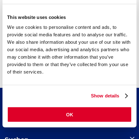
Magnesium ist nach Calcium, Kalium und Natrium der am häufigsten
vorkommende Mineralstoff im Körper. Der Körper enthält etwa 25 Gramm
Magnesium; 60 % davon sind in das Knochengewebe und die Zähne
This website uses cookies
eingebaut, 20 % befinden sich in den Muskeln und 20 % in anderen
Weichteilgeweben. Weniger als 1 % zirku ...
We use cookies to personalise content and ads, to
provide social media features and to analyse our traffic.
Andere (0)
We also share information about your use of our site with
our social media, advertising and analytics partners who
Kopfschmerz, Spannungs-
may combine it with other information that you’ve
provided to them or that they’ve collected from your use
of their services.
Show details
Wissen
OK
Artikel
Fortbildung
Nährstoffindex
Indikationsindex
Kollagen​ für schöne Haut, starkes Bindegewebe und gesunde
Neuigkeiten