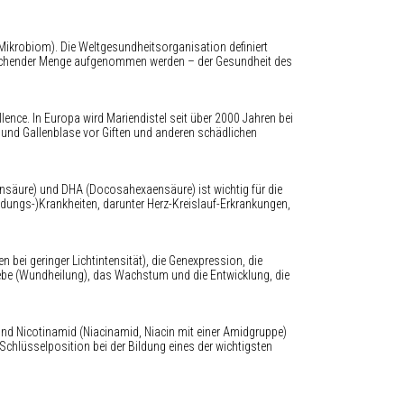
Mikrobiom). Die Weltgesundheitsorganisation definiert
sreichender Menge aufgenommen werden – der Gesundheit des
lence. In Europa wird Mariendistel seit über 2000 Jahren bei
 und Gallenblase vor Giften und anderen schädlichen
nsäure) und DHA (Docosahexaensäure) ist wichtig für die
ungs-)Krankheiten, darunter Herz-Kreislauf-Erkrankungen,
bei geringer Lichtintensität), die Genexpression, die
ewebe (Wundheilung), das Wachstum und die Entwicklung, die
nd Nicotinamid (Niacinamid, Niacin mit einer Amidgruppe)
Schlüsselposition bei der Bildung eines der wichtigsten