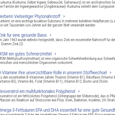
urkuma (Kurkume, Gelber Ingwer, Gelbwurzel, Safranwurz) ist ein aromatisches G
er Familie der Ingwergewächse (Zingiberaceae). Kurkuma verleiht dem Currypulver 
Berberin Vielseitiger Phytonährstoff
erberin ist eine wichtige bioaktive Substanz in mehreren beliebten Heilpflanzen (u.a
ie seit Tausenden von Jahren auf der ganzen Welt verwendet werden
Zink für eine gesunde Basis
m Jahr 1963 wurde definitiv festgestellt, dass Zink ein essentieller Nährstoff für 
 Gramm Zink.(2)
MSM ein gutes Schmerzmittel
SM (Methylsulfonylmethan) ist eine organische Schwefelverbindung aus Schwefel 
tierischen und menschlichen Organismen vorkommt.
B-Vitamine Ihre unverzichtbare Rolle in unserem Stoffwechsel
u den essentiellen B-Vitaminen zählen Thiamin (Vitamin B1), Riboflavin (Vitamin
Vitamin B5), Vitamin B6, Folat (Vitamin B11), Vitamin B12, Biotin und Cholin.
Resveratrol ein multifunktionales Polyphenol
sveratrol ist ein fettlösliches Polyphenol (Untergruppe der Stilbenoide), das in Pf
flanzen als Reaktion auf Stressoren wie Pilze, Viren, Bakterien, Insekten, UV-Str
Omega-3-Fettsäuren EPA und DHA essentiell für eine gute Gesundh
ine ausreichende Zufuhr der langkettigen Omega-3-Fettsäuren EPA (Eicosapentae