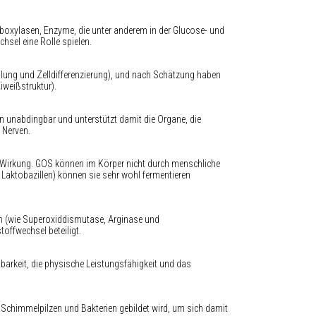
arboxylasen, Enzyme, die unter anderem in der Glucose- und
sel eine Rolle spielen.
teilung und Zelldifferenzierung), und nach Schätzung haben
iweißstruktur).
n unabdingbar und unterstützt damit die Organe, die
 Nerven.
n Wirkung. GOS können im Körper nicht durch menschliche
aktobazillen) können sie sehr wohl fermentieren
en (wie Superoxiddismutase, Arginase und
toffwechsel beteiligt.
barkeit, die physische Leistungsfähigkeit und das
 Schimmelpilzen und Bakterien gebildet wird, um sich damit