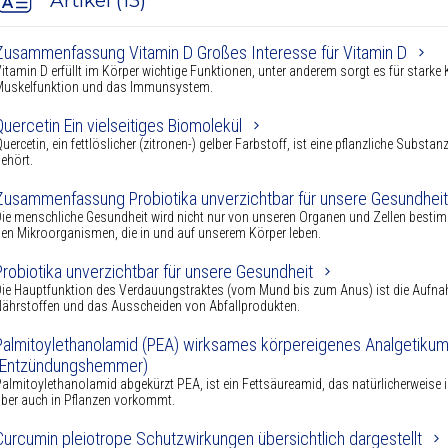
Artikel (13)
Zusammenfassung Vitamin D Großes Interesse für Vitamin D
itamin D erfüllt im Körper wichtige Funktionen, unter anderem sorgt es für stark
Muskelfunktion und das Immunsystem.
Quercetin Ein vielseitiges Biomolekül
uercetin, ein fettlöslicher (zitronen-) gelber Farbstoff, ist eine pflanzliche Substa
ehört.
Zusammenfassung Probiotika unverzichtbar für unsere Gesundheit
ie menschliche Gesundheit wird nicht nur von unseren Organen und Zellen best
en Mikroorganismen, die in und auf unserem Körper leben.
Probiotika unverzichtbar für unsere Gesundheit
ie Hauptfunktion des Verdauungstraktes (vom Mund bis zum Anus) ist die Aufn
ährstoffen und das Ausscheiden von Abfallprodukten.
Palmitoylethanolamid (PEA) wirksames körpereigenes Analgetikum
(Entzündungshemmer)
almitoylethanolamid abgekürzt PEA, ist ein Fettsäureamid, das natürlicherweise i
ber auch in Pflanzen vorkommt.
Curcumin pleiotrope Schutzwirkungen übersichtlich dargestellt