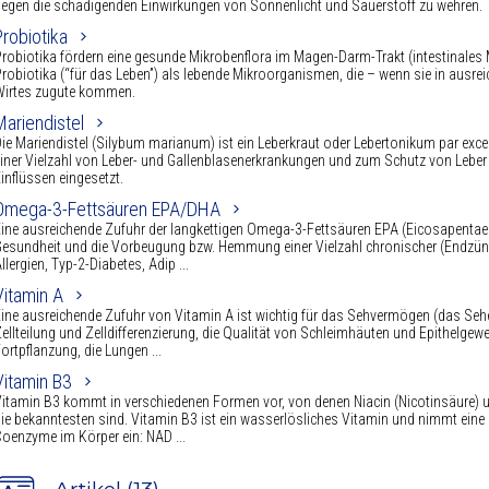
egen die schädigenden Einwirkungen von Sonnenlicht und Sauerstoff zu wehren.
Probiotika
robiotika fördern eine gesunde Mikrobenflora im Magen-Darm-Trakt (intestinales 
robiotika (“für das Leben”) als lebende Mikroorganismen, die – wenn sie in au
Wirtes zugute kommen.
Mariendistel
ie Mariendistel (Silybum marianum) ist ein Leberkraut oder Lebertonikum par excel
iner Vielzahl von Leber- und Gallenblasenerkrankungen und zum Schutz von Leber
inflüssen eingesetzt.
Omega-3-Fettsäuren EPA/DHA
ine ausreichende Zufuhr der langkettigen Omega-3-Fettsäuren EPA (Eicosapentae
esundheit und die Vorbeugung bzw. Hemmung einer Vielzahl chronischer (Endzünd
llergien, Typ-2-Diabetes, Adip ...
Vitamin A
ine ausreichende Zufuhr von Vitamin A ist wichtig für das Sehvermögen (das Sehen 
ellteilung und Zelldifferenzierung, die Qualität von Schleimhäuten und Epithelg
ortpflanzung, die Lungen ...
Vitamin B3
itamin B3 kommt in verschiedenen Formen vor, von denen Niacin (Nicotinsäure) u
ie bekanntesten sind. Vitamin B3 ist ein wasserlösliches Vitamin und nimmt eine 
oenzyme im Körper ein: NAD ...