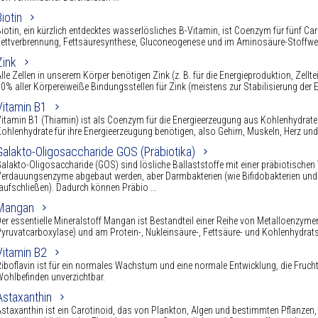
Biotin
iotin, ein kürzlich entdecktes wasserlösliches B-Vitamin, ist Coenzym für fünf C
ettverbrennung, Fettsäuresynthese, Gluconeogenese und im Aminosäure-Stoffwech
Zink
lle Zellen in unserem Körper benötigen Zink (z. B. für die Energieproduktion, Zell
0% aller Körpereiweiße Bindungsstellen für Zink (meistens zur Stabilisierung der E
Vitamin B1
itamin B1 (Thiamin) ist als Coenzym für die Energieerzeugung aus Kohlenhydrate
ohlenhydrate für ihre Energieerzeugung benötigen, also Gehirn, Muskeln, Herz und
Galakto-Oligosaccharide GOS (Präbiotika)
alakto-Oligosaccharide (GOS) sind lösliche Ballaststoffe mit einer präbiotische
erdauungsenzyme abgebaut werden, aber Darmbakterien (wie Bifidobakterien und L
aufschließen). Dadurch können Präbio ...
Mangan
er essentielle Mineralstoff Mangan ist Bestandteil einer Reihe von Metalloenzym
yruvatcarboxylase) und am Protein-, Nukleinsäure-, Fettsäure- und Kohlenhydrats
Vitamin B2
iboflavin ist für ein normales Wachstum und eine normale Entwicklung, die Frucht
ohlbefinden unverzichtbar.
Astaxanthin
staxanthin ist ein Carotinoid, das von Plankton, Algen und bestimmten Pflanzen,