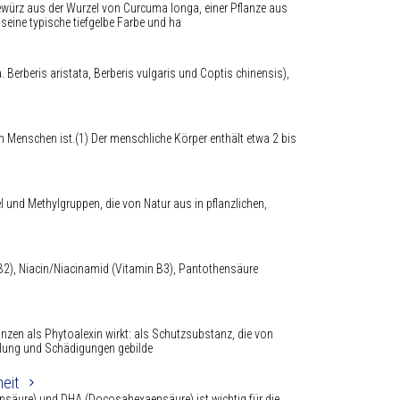
ewürz aus der Wurzel von Curcuma longa, einer Pflanze aus
seine typische tiefgelbe Farbe und ha
. Berberis aristata, Berberis vulgaris und Coptis chinensis),
den Menschen ist.(1) Der menschliche Körper enthält etwa 2 bis
und Methylgruppen, die von Natur aus in pflanzlichen,
 B2), Niacin/Niacinamid (Vitamin B3), Pantothensäure
lanzen als Phytoalexin wirkt: als Schutzsubstanz, die von
ahlung und Schädigungen gebilde
eit
nsäure) und DHA (Docosahexaensäure) ist wichtig für die