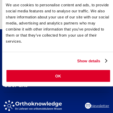
Bauchspeicheldrüsenkrebs (Pankreaskarzinom)
We use cookies to personalise content and ads, to provide
social media features and to analyse our traffic. We also
share information about your use of our site with our social
media, advertising and analytics partners who may
combine it with other information that you’ve provided to
them or that they’ve collected from your use of their
services.
Wissen
Artikel
Fortbildung
Nährstoffindex
Show details
Indikationsindex
Kollagen​ für schöne Haut, starkes Bindegewebe und gesunde
Suchen
Neuigkeiten
Gelenke
OK
Kreatin, für körperliche und geistige Leistungsfähigkeit
Seite durchsuchen
EPA und DHA​: neueste Erkenntnisse über 2 essenzielle Omega-
Über uns
3-Fettsäuren
Indikation suchen
Nährstoff suchen
Stiftung Orthoknowledge
Artikel suchen
Vitals Nahrungsergänzungsmittel
Newsletter
Vital Blog
Contact