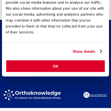
provide social media features and to analyse our traffic.
We also share information about your use of our site with
our social media, advertising and analytics partners who
may combine it with other information that you’ve
provided to them or that they’ve collected from your use
of their services.
Wissen
Artikel
Fortbildung
Nährstoffindex
Show details
Indikationsindex
Kollagen​ für schöne Haut, starkes Bindegewebe und gesunde
Suchen
Neuigkeiten
Gelenke
OK
Kreatin, für körperliche und geistige Leistungsfähigkeit
Seite durchsuchen
EPA und DHA​: neueste Erkenntnisse über 2 essenzielle Omega-
Über uns
3-Fettsäuren
Indikation suchen
Nährstoff suchen
Stiftung Orthoknowledge
Artikel suchen
Vitals Nahrungsergänzungsmittel
Newsletter
Vital Blog
Contact