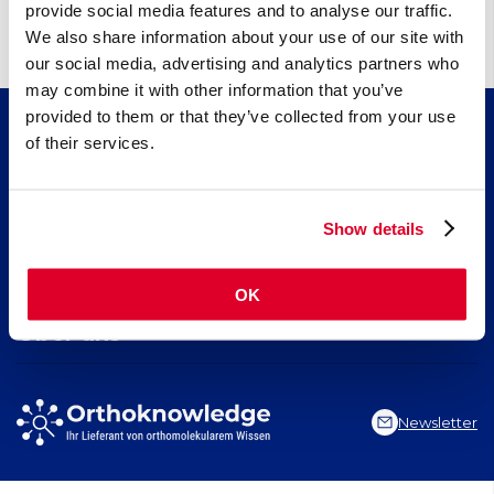
provide social media features and to analyse our traffic.
We also share information about your use of our site with
our social media, advertising and analytics partners who
may combine it with other information that you’ve
provided to them or that they’ve collected from your use
of their services.
Wissen
Artikel
Fortbildung
Nährstoffindex
Show details
Indikationsindex
Kollagen​ für schöne Haut, starkes Bindegewebe und gesunde
Suchen
Neuigkeiten
Gelenke
OK
Kreatin, für körperliche und geistige Leistungsfähigkeit
Seite durchsuchen
EPA und DHA​: neueste Erkenntnisse über 2 essenzielle Omega-
Über uns
3-Fettsäuren
Indikation suchen
Nährstoff suchen
Stiftung Orthoknowledge
Artikel suchen
Vitals Nahrungsergänzungsmittel
Newsletter
Vital Blog
Contact