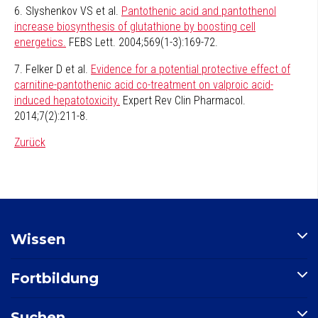
6. Slyshenkov VS et al.
Pantothenic acid and pantothenol
increase biosynthesis of glutathione by boosting cell
energetics.
FEBS Lett. 2004;569(1-3):169-72.
7. Felker D et al.
Evidence for a potential protective effect of
carnitine-pantothenic acid co-treatment on valproic acid-
induced hepatotoxicity.
Expert Rev Clin Pharmacol.
2014;7(2):211-8.
Zurück
Wissen
Artikel
Fortbildung
Nährstoffindex
Indikationsindex
Kollagen​ für schöne Haut, starkes Bindegewebe und gesunde
Suchen
Neuigkeiten
Gelenke