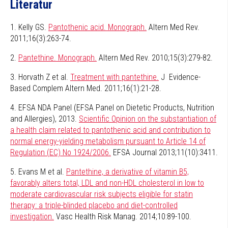
Literatur
1. Kelly GS.
Pantothenic acid. Monograph.
Altern Med Rev.
2011;16(3):263-74.
2.
Pantethine. Monograph.
Altern Med Rev. 2010;15(3):279-82.
3. Horvath Z et al.
Treatment with pantethine.
J Evidence-
Based Complem Altern Med. 2011;16(1):21-28.
4. EFSA NDA Panel (EFSA Panel on Dietetic Products, Nutrition
and Allergies), 2013.
Scientific Opinion on the substantiation of
a health claim related to pantothenic acid and contribution to
normal energy-yielding metabolism pursuant to Article 14 of
Regulation (EC) No 1924/2006.
EFSA Journal 2013;11(10):3411.
5. Evans M et al.
Pantethine, a derivative of vitamin B5,
favorably alters total, LDL and non-HDL cholesterol in low to
moderate cardiovascular risk subjects eligible for statin
therapy: a triple-blinded placebo and diet-controlled
investigation.
Vasc Health Risk Manag. 2014;10:89-100.