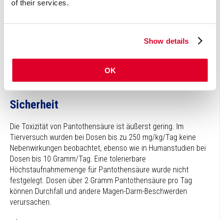
of their services.
Die Antibabypille kann den Vitamin-B5-Status senken.
Pantothensäure schützt möglicherweise vor vestibulärer
Ototoxizität (Übelkeit, Erbrechen, Schwindelgefühl), einer
Nebenwirkung von Streptomycin.
Show details
Pantothensäure kann Nebenwirkungen von Cisplatin
(Verschlechterung der Hörfähigkeit) und Valproinsäure
OK
(Neuralrohrdefekte, Leberschädigung) Einhalt gebieten
(Tierversuch).
Sicherheit
Die Toxizität von Pantothensäure ist äußerst gering. Im
Tierversuch wurden bei Dosen bis zu 250 mg/kg/Tag keine
Nebenwirkungen beobachtet, ebenso wie in Humanstudien bei
Dosen bis 10 Gramm/Tag. Eine tolerierbare
Höchstaufnahmemenge für Pantothensäure wurde nicht
festgelegt. Dosen über 2 Gramm Pantothensäure pro Tag
können Durchfall und andere Magen-Darm-Beschwerden
verursachen.