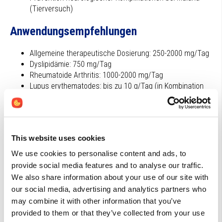
(Tierversuch)
Anwendungsempfehlungen
Allgemeine therapeutische Dosierung: 250-2000 mg/Tag
Dyslipidämie: 750 mg/Tag
Rheumatoide Arthritis: 1000-2000 mg/Tag
Lupus erythematodes: bis zu 10 g/Tag (in Kombination
mit Vitamin E)
Wechselwirkungen
This website uses cookies
Einzelne B-Vitamine wie Pantothensäure sollten am
besten in Kombination mit einem B-Komplex
We use cookies to personalise content and ads, to
eingenommen werden (Synergie).
provide social media features and to analyse our traffic.
Pantothensäure kann die Wirkung von
We also share information about your use of our site with
Acetylcholinesterasehemmern verstärken (durch
our social media, advertising and analytics partners who
Stimulierung der Acetylcholin-Synthese).
may combine it with other information that you’ve
Pantothensäure kann die Wirkung von Corticosteroiden
provided to them or that they’ve collected from your use
verstärken.