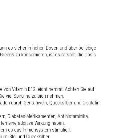
kann es sicher in hohen Dosen und über beliebige
reens zu konsumieren, ist es ratsam, die Dosis
me von Vitamin B12 leicht hemmt. Achten Sie auf
e viel Spirulina zu sich nehmen.
chäden durch Gentamycin, Quecksilber und Cisplatin
rn, Diabetes-Medikamenten, Antihistaminika,
en eine additive Wirkung haben.
ndem es das Immunsystem stimuliert.
ium, Blei und Quecksilber.