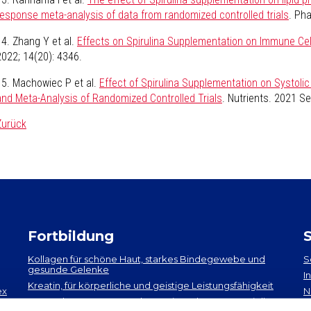
response meta-analysis of data from randomized controlled trials
. Ph
14. Zhang Y et al.
Effects on Spirulina Supplementation on Immune Cell
2022; 14(20): 4346.
15. Machowiec P et al.
Effect of Spirulina Supplementation on Systoli
and Meta-Analysis of Randomized Controlled Trials
. Nutrients. 2021 Se
Zurück
Fortbildung
Kollagen​ für schöne Haut, starkes Bindegewebe und
S
gesunde Gelenke
I
Kreatin, für körperliche und geistige Leistungsfähigkeit
ex
N
EPA und DHA​: neueste Erkenntnisse über 2 essenzielle
A