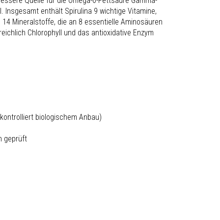
e bessere Quelle für die Omega-6-Fettsäure Gamma-
. Insgesamt enthält Spirulina 9 wichtige Vitamine,
 14 Mineralstoffe, die an 8 essentielle Aminosäuren
reichlich Chlorophyll und das antioxidative Enzym
kontrolliert biologischem Anbau)
 geprüft