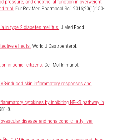
od pressure, and endothelial function in overweight
d trial.
Eur Rev Med Pharmacol Sci. 2016;20(1):150-
ia in type 2 diabetes mellitus.
J Med Food.
tective effects.
World J Gastroenterol.
on in senior citizens.
Cell Mol Immunol.
on UVB-induced skin inflammatory responses and
nflammatory cytokines by inhibiting NF-κB pathway in
981-8.
iovascular disease and nonalcoholic fatty liver
profile: GRADE-assessed systematic review and dose-