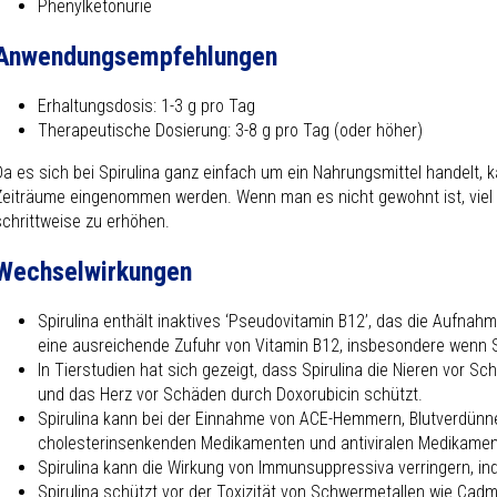
Phenylketonurie
Anwendungsempfehlungen
Erhaltungsdosis: 1-3 g pro Tag
Therapeutische Dosierung: 3-8 g pro Tag (oder höher)
Da es sich bei Spirulina ganz einfach um ein Nahrungsmittel handelt, 
Zeiträume eingenommen werden. Wenn man es nicht gewohnt ist, viel G
schrittweise zu erhöhen.
Wechselwirkungen
Spirulina enthält inaktives ‘Pseudovitamin B12’, das die Aufnah
eine ausreichende Zufuhr von Vitamin B12, insbesondere wenn Si
In Tierstudien hat sich gezeigt, dass Spirulina die Nieren vor S
und das Herz vor Schäden durch Doxorubicin schützt.
Spirulina kann bei der Einnahme von ACE-Hemmern, Blutverdünne
cholesterinsenkenden Medikamenten und antiviralen Medikament
Spirulina kann die Wirkung von Immunsuppressiva verringern, i
Spirulina schützt vor der Toxizität von Schwermetallen wie Cadm