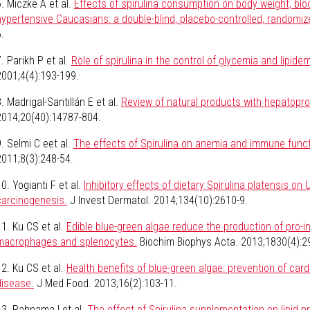
6. Miczke A et al.
Effects of spirulina consumption on body weight, blo
hypertensive Caucasians: a double-blind, placebo-controlled, randomize
.
7. Parikh P et al.
Role of spirulina in the control of glycemia and lipidem
2001;4(4):193-199.
8. Madrigal-Santillán E et al.
Review of natural products with hepatopro
2014;20(40):14787-804.
9. Selmi C eet al.
The effects of Spirulina on anemia and immune functi
2011;8(3):248-54.
10. Yogianti F et al.
Inhibitory effects of dietary Spirulina platensis 
carcinogenesis.
J Invest Dermatol. 2014;134(10):2610-9.
11. Ku CS et al.
Edible blue-green algae reduce the production of pro-i
macrophages and splenocytes.
Biochim Biophys Acta. 2013;1830(4):2
12. Ku CS et al.
Health benefits of blue-green algae: prevention of card
disease.
J Med Food. 2013;16(2):103-11.
13. Rahnama I et al.
The effect of Spirulina supplementation on lipid 