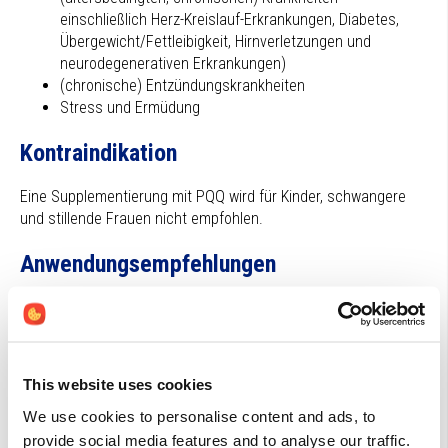
einschließlich Herz-Kreislauf-Erkrankungen, Diabetes,
Übergewicht/Fettleibigkeit, Hirnverletzungen und
neurodegenerativen Erkrankungen)
(chronische) Entzündungskrankheiten
Stress und Ermüdung
Kontraindikation
Eine Supplementierung mit PQQ wird für Kinder, schwangere
und stillende Frauen nicht empfohlen.
Anwendungsempfehlungen
Allgemeine Empfehlungsdosierung: 2-20 mg/Tag (oder 0,29
mg/kg/Tag).
Wechselwirkungen
This website uses cookies
We use cookies to personalise content and ads, to
PQQ und niedrig dosiertes Lithium haben synergistische
provide social media features and to analyse our traffic.
Wirkungen in einem Tiermodell der Alzheimer-Krankheit.