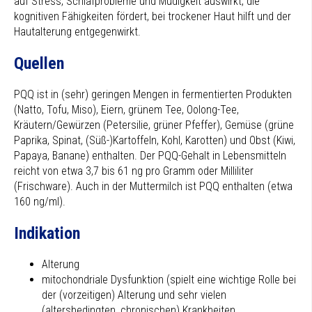
auf Stress, Schlafprobleme und Müdigkeit auswirkt, die
kognitiven Fähigkeiten fördert, bei trockener Haut hilft und der
Hautalterung entgegenwirkt.
Quellen
PQQ ist in (sehr) geringen Mengen in fermentierten Produkten
(Natto, Tofu, Miso), Eiern, grünem Tee, Oolong-Tee,
Kräutern/Gewürzen (Petersilie, grüner Pfeffer), Gemüse (grüne
Paprika, Spinat, (Süß-)Kartoffeln, Kohl, Karotten) und Obst (Kiwi,
Papaya, Banane) enthalten. Der PQQ-Gehalt in Lebensmitteln
reicht von etwa 3,7 bis 61 ng pro Gramm oder Milliliter
(Frischware). Auch in der Muttermilch ist PQQ enthalten (etwa
160 ng/ml).
Indikation
Alterung
mitochondriale Dysfunktion (spielt eine wichtige Rolle bei
der (vorzeitigen) Alterung und sehr vielen
(altersbedingten, chronischen) Krankheiten