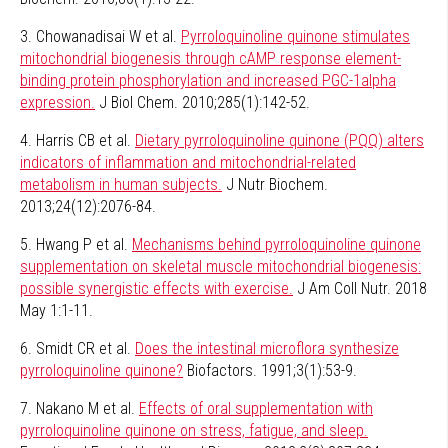
3. Chowanadisai W et al.
Pyrroloquinoline quinone stimulates
mitochondrial biogenesis through cAMP response element-
binding protein phosphorylation and increased PGC-1alpha
expression.
J Biol Chem. 2010;285(1):142-52.
4. Harris CB et al.
Dietary pyrroloquinoline quinone (PQQ) alters
indicators of inflammation and mitochondrial-related
metabolism in human subjects.
J Nutr Biochem.
2013;24(12):2076-84.
5. Hwang P et al.
Mechanisms behind pyrroloquinoline quinone
supplementation on skeletal muscle mitochondrial biogenesis:
possible synergistic effects with exercise.
J Am Coll Nutr. 2018
May 1:1-11.
6. Smidt CR et al.
Does the intestinal microflora synthesize
pyrroloquinoline quinone?
Biofactors. 1991;3(1):53-9.
7. Nakano M et al.
Effects of oral supplementation with
pyrroloquinoline quinone on stress, fatigue, and sleep.