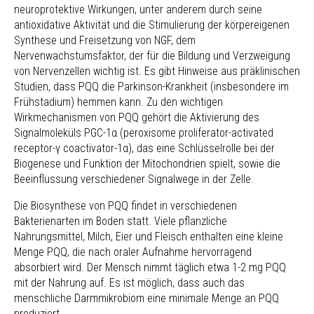
neuroprotektive Wirkungen, unter anderem durch seine
antioxidative Aktivität und die Stimulierung der körpereigenen
Synthese und Freisetzung von NGF, dem
Nervenwachstumsfaktor, der für die Bildung und Verzweigung
von Nervenzellen wichtig ist. Es gibt Hinweise aus präklinischen
Studien, dass PQQ die Parkinson-Krankheit (insbesondere im
Frühstadium) hemmen kann. Zu den wichtigen
Wirkmechanismen von PQQ gehört die Aktivierung des
Signalmoleküls PGC-1α (peroxisome proliferator-activated
receptor-γ coactivator-1α), das eine Schlüsselrolle bei der
Biogenese und Funktion der Mitochondrien spielt, sowie die
Beeinflussung verschiedener Signalwege in der Zelle.
Die Biosynthese von PQQ findet in verschiedenen
Bakterienarten im Boden statt. Viele pflanzliche
Nahrungsmittel, Milch, Eier und Fleisch enthalten eine kleine
Menge PQQ, die nach oraler Aufnahme hervorragend
absorbiert wird. Der Mensch nimmt täglich etwa 1-2 mg PQQ
mit der Nahrung auf. Es ist möglich, dass auch das
menschliche Darmmikrobiom eine minimale Menge an PQQ
produziert.