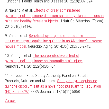
Functional Foods Health and Disease 2012;2(8):307-324.
8. Nakano M et al.
Effects of orally administered
pyrroloquinoline quinone disodium salt on dry skin conditions in
mice and healthy female subjects.
J Nutr Sci Vitaminol (Tokyo).
2015;61(3):241-6.
9. Zhao L et al.
Beneficial synergistic effects of microdose
lithium with pyrroloquinoline quinone in an Alzheimer's disease
mouse model.
Neurobiol Aging. 2014;35(12):2736-2745.
10. Zhang L et al.
The neuroprotective effect of
pyrroloquinoline quinone on traumatic brain injury.
J
Neurotrauma. 2012;29(5):851-64.
11. European Food Safety Authority, Panel on Dietetic
Products, Nutrition and Allergies.
Safety of pyrroloquinoline
quinone disodium salt as a novel food pursuant to Regulation
(EC) No 258/97
. EFSA Journal 2017;15(11):5058.
Zurück