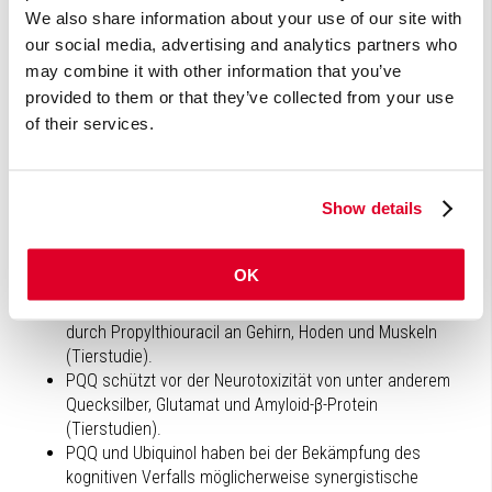
We also share information about your use of our site with
N-Acetylcystein und Glutathion verstärken die PQQ-
induzierte Apoptose in Krebszellen (In-vitro-Studie).
our social media, advertising and analytics partners who
PQQ und Vitamin E wirken synergistisch bei der
may combine it with other information that you’ve
Stimulierung der peripheren Nervenregeneration
provided to them or that they’ve collected from your use
(Tierstudie).
of their services.
PQQ und Sport (Ausdauertraining) können eine
synergistische Wirkung auf die mitochondriale Biogenese
im Muskelgewebe haben.
Show details
Der Kardiotoxizität von Doxorubicin wird durch PQQ
möglicherweise entgegengewirkt (In-vitro-Studie).
PQQ wirkt als Antioxidans zusammen mit Vitamin C und
OK
Vitamin E.
PQQ schützt dosisabhängig vor oxidativen Schäden
durch Propylthiouracil an Gehirn, Hoden und Muskeln
(Tierstudie).
PQQ schützt vor der Neurotoxizität von unter anderem
Quecksilber, Glutamat und Amyloid-β-Protein
(Tierstudien).
PQQ und Ubiquinol haben bei der Bekämpfung des
kognitiven Verfalls möglicherweise synergistische