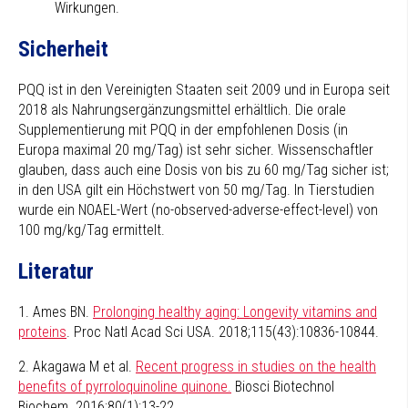
Wirkungen.
Sicherheit
PQQ ist in den Vereinigten Staaten seit 2009 und in Europa seit
2018 als Nahrungsergänzungsmittel erhältlich. Die orale
Supplementierung mit PQQ in der empfohlenen Dosis (in
Europa maximal 20 mg/Tag) ist sehr sicher. Wissenschaftler
glauben, dass auch eine Dosis von bis zu 60 mg/Tag sicher ist;
in den USA gilt ein Höchstwert von 50 mg/Tag. In Tierstudien
wurde ein NOAEL-Wert (no-observed-adverse-effect-level) von
100 mg/kg/Tag ermittelt.
Literatur
1. Ames BN.
Prolonging healthy aging: Longevity vitamins and
proteins
. Proc Natl Acad Sci USA. 2018;115(43):10836-10844.
2. Akagawa M et al.
Recent progress in studies on the health
benefits of pyrroloquinoline quinone.
Biosci Biotechnol
Biochem. 2016;80(1):13-22.