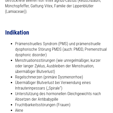
Getrocknete Beeren von Vitex agnus-castus (Keuschbaum,
Mönchspfeffer, Gattung Vitex, Familie der Lippenblütler
(Lamiaceae)).
Indikation
Prämenstruelles Syndrom (PMS) und prämenstruelle
dysphorische Störung PMDS (auch: PMDD, Premenstrual
dysphoric disorder)
Menstruationsstörungen (wie unregelmäßiger, kurzer
oder langer Zyklus, Ausbleiben der Menstruation,
übermäßiger Blutverlust)
Regelschmerzen (primäre Dysmenorrhoe)
Übermäßiger Blutverlust bei Verwendung eines
Intrauterinpessars („Spirale“)
Unterstützung des hormonellen Gleichgewichts nach
Absetzen der Antibabypille
Fruchtbarkeitsstörungen (Frauen)
Akne