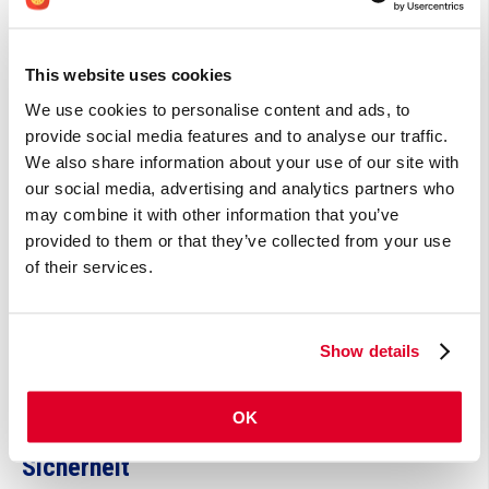
Wechselwirkungen
This website uses cookies
Durch die Beeinflussung des Hormonhaushalts verringert
Mönchspfeffer möglicherweise die Wirksamkeit von
We use cookies to personalise content and ads, to
Antibabypille und Hormonspirale. Nehmen Sie keine
provide social media features and to analyse our traffic.
höhere Tagesdosis ein, als auf der Verpackung eines
We also share information about your use of our site with
Mönchspfeffer-Präparats empfohlen wird.
our social media, advertising and analytics partners who
Verwenden Sie Mönchspfeffer nicht in Kombination mit
may combine it with other information that you’ve
Dopaminantagonisten (Metoclopramid und
provided to them or that they’ve collected from your use
Antipsychotika wie Chlorpromazin, Clozapin, Olanzapin
of their services.
und Haloperidol); theoretisch kann Mönchspfeffer die
Wirksamkeit dieser Dopaminantagonisten verringern.
Mönchspfeffer kann die Wirkung von Dopaminagonisten
wie Bromocriptin, Pramipexol, Ropinirol und Levodopa
Show details
verstärken. Seien Sie vorsichtig bei der gleichzeitigen
Einnahme von Mönchspfeffer und regulären
OK
Dopaminagonisten.
Sicherheit