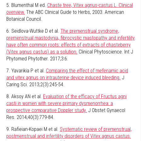
5. Blumenthal M ed.
Chaste tree, Vitex agnus-castus L. Clinical
overview.
The ABC Clinical Guide to Herbs, 2003. American
Botanical Council.
6. Seidlova-Wuttke D et al.
The premenstrual syndrome,
premenstrual mastodynia, fibrocystic mastopathy and infertility
have often common roots: effects of extracts of chasteberry
(Vitex agnus castus) as a solution.
Clinical Phytoscience. Int J
Phytomed Phytother. 2017;3:6.
7. Yavarikia P et al.
Comparing the effect of mefenamic acid
and vitex agnus on intrauterine device induced bleeding.
J
Caring Sci. 2013;2(3):245-54.
8. Aksoy AN et al.
Evaluation of the efficacy of Fructus agni
casti in women with severe primary dysmenorrhea: a
prospective comparative Doppler study.
J Obstet Gynaecol
Res. 2014;40(3):779-84.
9. Rafieian-Kopaei M et al.
Systematic review of premenstrual,
postmenstrual and infertility disorders of Vitex agnus castus.