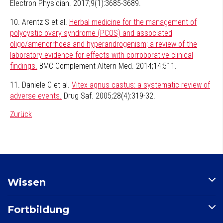
Electron Physician. 2017;9(1):3685-3689.
10. Arentz S et al.
Herbal medicine for the management of
polycystic ovary syndrome (PCOS) and associated
oligo/amenorrhoea and hyperandrogenism; a review of the
laboratory evidence for effects with corroborative clinical
findings.
BMC Complement Altern Med. 2014;14:511.
11. Daniele C et al.
Vitex agnus castus: a systematic review of
adverse events.
Drug Saf. 2005;28(4):319-32.
Zurück
Wissen
Artikel
Fortbildung
Nährstoffindex