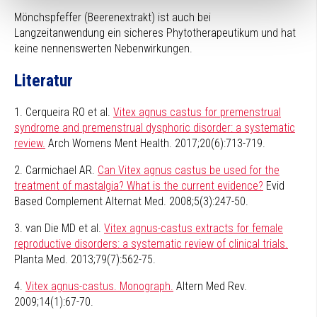
Mönchspfeffer (Beerenextrakt) ist auch bei
Langzeitanwendung ein sicheres Phytotherapeutikum und hat
keine nennenswerten Nebenwirkungen.
Literatur
1. Cerqueira RO et al.
Vitex agnus castus for premenstrual
syndrome and premenstrual dysphoric disorder: a systematic
review.
Arch Womens Ment Health. 2017;20(6):713-719.
2. Carmichael AR.
Can Vitex agnus castus be used for the
treatment of mastalgia? What is the current evidence?
Evid
Based Complement Alternat Med. 2008;5(3):247-50.
3. van Die MD et al.
Vitex agnus-castus extracts for female
reproductive disorders: a systematic review of clinical trials.
Planta Med. 2013;79(7):562-75.
4.
Vitex agnus-castus. Monograph.
Altern Med Rev.
2009;14(1):67-70.