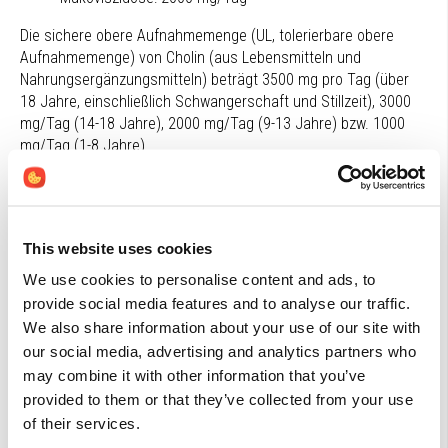
Die sichere obere Aufnahmemenge (UL, tolerierbare obere
Aufnahmemenge) von Cholin (aus Lebensmitteln und
Nahrungsergänzungsmitteln) beträgt 3500 mg pro Tag (über
18 Jahre, einschließlich Schwangerschaft und Stillzeit), 3000
mg/Tag (14-18 Jahre), 2000 mg/Tag (9-13 Jahre) bzw. 1000
mg/Tag (1-8 Jahre).
Wechselwirkungen
Eine hohe Dosis Cholin kann den Blutdruck und/oder den
This website uses cookies
Blutzuckerspiegel senken. Dies sollte bei der Anwendung
von Diabetes-Medikamenten oder blutdrucksenkenden
We use cookies to personalise content and ads, to
Medikamenten berücksichtigt werden.
provide social media features and to analyse our traffic.
Eine Cholinergänzung (350 mg/Tag als Cholinbitartrat)
We also share information about your use of our site with
kann die Wirksamkeit von Lithium bei bipolaren
our social media, advertising and analytics partners who
Störungen erhöhen.
may combine it with other information that you’ve
Cholin und DHA haben eine synergistische Aktivität (in
provided to them or that they’ve collected from your use
Form von Phosphatidylcholin DHA), auch in der
of their services.
neurokognitiven und visuellen Entwicklung des Fötus und