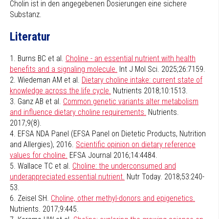
Cholin ist in den angegebenen Dosierungen eine sichere
Substanz.
Literatur
1. Burns BC et al.
Choline - an essential nutrient with health
benefits and a signaling molecule.
Int J Mol Sci. 2025;26:7159.
2. Wiedeman AM et al.
Dietary choline intake: current state of
knowledge across the life cycle.
Nutrients 2018;10:1513.
3. Ganz AB et al.
Common genetic variants alter metabolism
and influence dietary choline requirements.
Nutrients.
2017;9(8).
4. EFSA NDA Panel (EFSA Panel on Dietetic Products, Nutrition
and Allergies), 2016.
Scientific opinion on dietary reference
values for choline.
EFSA Journal 2016;14:4484.
5. Wallace TC et al.
Choline: the underconsumed and
underappreciated essential nutrient.
Nutr Today. 2018;53:240-
53.
6. Zeisel SH.
Choline, other methyl-donors and epigenetics.
Nutrients. 2017;9:445.