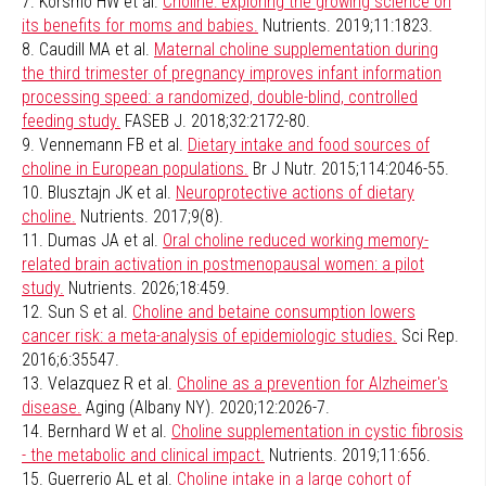
7. Korsmo HW et al.
Choline: exploring the growing science on
its benefits for moms and babies.
Nutrients. 2019;11:1823.
8. Caudill MA et al.
Maternal choline supplementation during
the third trimester of pregnancy improves infant information
processing speed: a randomized, double-blind, controlled
feeding study.
FASEB J. 2018;32:2172-80.
9. Vennemann FB et al.
Dietary intake and food sources of
choline in European populations.
Br J Nutr. 2015;114:2046-55.
10. Blusztajn JK et al.
Neuroprotective actions of dietary
choline.
Nutrients. 2017;9(8).
11. Dumas JA et al.
Oral choline reduced working memory-
related brain activation in postmenopausal women: a pilot
study.
Nutrients. 2026;18:459.
12. Sun S et al.
Choline and betaine consumption lowers
cancer risk: a meta-analysis of epidemiologic studies.
Sci Rep.
2016;6:35547.
13. Velazquez R et al.
Choline as a prevention for Alzheimer's
disease.
Aging (Albany NY). 2020;12:2026-7.
14. Bernhard W et al.
Choline supplementation in cystic fibrosis
- the metabolic and clinical impact.
Nutrients. 2019;11:656.
15. Guerrerio AL et al.
Choline intake in a large cohort of