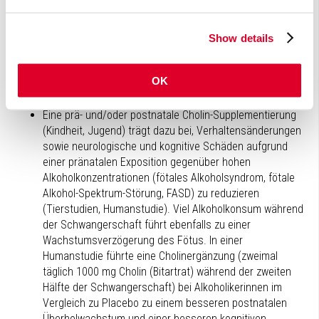
des (kleinen) Kindes.
Eine Supplementierung mit Cholin, DHA und Vitamin E bei
Kindern (4-16 Jahre) mit einer nicht durch Alkohol
Show details
bedingten Leberverfettung führt in Kombination mit Diät
und Bewegung zu einer besseren Wiederherstellung der
OK
Leberstruktur und Leberfunktion als eine
Supplementierung mit den einzelnen Lebensmitteln.
Eine prä- und/oder postnatale Cholin-Supplementierung
(Kindheit, Jugend) trägt dazu bei, Verhaltensänderungen
sowie neurologische und kognitive Schäden aufgrund
einer pränatalen Exposition gegenüber hohen
Alkoholkonzentrationen (fötales Alkoholsyndrom, fötale
Alkohol-Spektrum-Störung, FASD) zu reduzieren
(Tierstudien, Humanstudie). Viel Alkoholkonsum während
der Schwangerschaft führt ebenfalls zu einer
Wachstumsverzögerung des Fötus. In einer
Humanstudie führte eine Cholinergänzung (zweimal
täglich 1000 mg Cholin (Bitartrat) während der zweiten
Hälfte der Schwangerschaft) bei Alkoholikerinnen im
Vergleich zu Placebo zu einem besseren postnatalen
Überholwachstum und einer besseren kognitiven