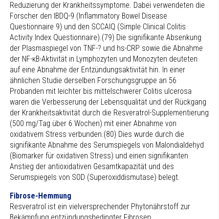
Reduzierung der Krankheitssymptome. Dabei verwendeten die
Forscher den IBDQ-9 (Inflammatory Bowel Disease
Questionnaire 9) und den SCCAIQ (Simple Clinical Colitis
Activity Index Questionnaire).(79) Die signifikante Absenkung
der Plasmaspiegel von TNF-? und hs-CRP sowie die Abnahme
der NF-κB-Aktivität in Lymphozyten und Monozyten deuteten
auf eine Abnahme der Entzündungsaktivität hin. In einer
ähnlichen Studie derselben Forschungsgruppe an 56
Probanden mit leichter bis mittelschwerer Colitis ulcerosa
waren die Verbesserung der Lebensqualität und der Rückgang
der Krankheitsaktivität durch die Resveratrol-Supplementierung
(500 mg/Tag über 6 Wochen) mit einer Abnahme von
oxidativem Stress verbunden.(80) Dies wurde durch die
signifikante Abnahme des Serumspiegels von Malondialdehyd
(Biomarker für oxidativen Stress) und einen signifikanten
Anstieg der antioxidativen Gesamtkapazität und des
Serumspiegels von SOD (Superoxiddismutase) belegt.
Fibrose-Hemmung
Resveratrol ist ein vielversprechender Phytonährstoff zur
Bekämpfung entzündungsbedingter Fibrosen