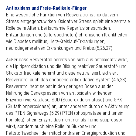
Antioxidans und Freie-Radikale-Fänger
Eine wesentliche Funktion von Resveratrol ist, oxidativem
Stress entgegenzuwirken. Oxidativer Stress spielt eine zentrale
Rolle beim Altern, bei Ischämie-Reperfusionsschäden,
Entzündungen und (altersbedingten) chronischen Krankheiten
wie Diabetes mellitus, Herz-Kreislauf-Erkrankungen,
neurodegenerativen Erkrankungen und Krebs.(5,26,27)
Außer dass Resveratrol bereits von sich aus antioxidativ wirkt,
die Lipidperoxidation und die Bildung reaktiver Sauerstoff- und
Stickstoffradikale hemmt und diese neutralisiert, aktiviert
Resveratrol auch das endogene antioxidative System.(4,5,28)
Resveratrol hebt selbst in den geringen Dosen aus der
Nahrung die Genexpression von antioxidativ wirkenden
Enzymen wie Katalase, SOD (Superoxiddismutase) und GPX
(Glutathionperoxidase) an, unter anderem durch die Aktivierung
des PTEN-Signalwegs.(5,29) PTEN (phosphatase and tensin
homolog) ist ein Enzym, das nicht nur als Tumorsuppressor
wirkt, sondern auch eine Rolle im Glukose- und
Fettstoffwechsel, der mitochondrialen Energieproduktion und