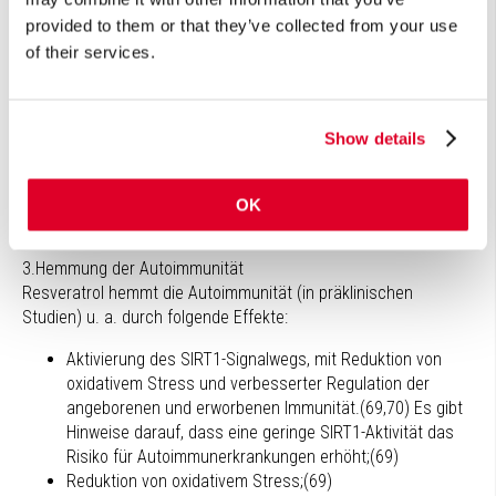
laufende und verstopfte Nase) wurden durch die intranasale
provided to them or that they’ve collected from your use
Verabreichung von Resveratrol oder Budesonid im Vergleich
of their services.
zum Placebo signifikant reduziert. In der Resveratrol-Gruppe
verbesserte sich die Lebensqualität signifikant, und die
Blutspiegel von IgE, IL-4, TNF-α nd Eosinophilen sanken
signifikant, was auf einen Rückgang der allergischen
Show details
Entzündung hinweist. Die Studie zeigt, dass ein Spray mit
Resveratrol hilft, Heuschnupfensymptome deutlich zu
reduzieren. Ob eine orale Gabe von Resveratrol ebenfalls
OK
wirksam ist, wurde noch nicht untersucht.
3.Hemmung der Autoimmunität
Resveratrol hemmt die Autoimmunität (in präklinischen
Studien) u. a. durch folgende Effekte:
Aktivierung des SIRT1-Signalwegs, mit Reduktion von
oxidativem Stress und verbesserter Regulation der
angeborenen und erworbenen Immunität.(69,70) Es gibt
Hinweise darauf, dass eine geringe SIRT1-Aktivität das
Risiko für Autoimmunerkrankungen erhöht;(69)
Reduktion von oxidativem Stress;(69)