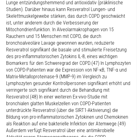
Lunge entzündungshemmend und antioxidativ (präklinische
Studien). Darüber hinaus kann Resveratrol Lungen- und
Skelettmuskelgewebe stärken, das durch COPD geschwächt
ist, unter anderem durch die Verbesserung der
Mitochondrienfunktion. In Alveolarmakrophagen von 15
Rauchern und 15 Menschen mit COPD, die durch
bronchoalveoläre Lavage gewonnen wurden, reduzierte
Resveratrol signifikant die basale und stimulierte Freisetzung
des pro-inflammatorischen Zytokins IL-8, eines wichtigen
Biomarkers für den Schweregrad der COPD.(47) In Lymphozyten
von COPD-Patienten war die Expression von NF-κB, TNF-α und
Matrix-Metalloproteinase-9 (MMP-9) im Vergleich zu
Lymphozyten gesunder Kontrollpersonen signifikant erhöht und
verringerte sich signifikant durch die Behandlung mit
Resveratrol.(48) In einer weiteren Ex-vivo-Studie mit
bronchialen glatten Muskelzellen von COPD-Patienten
unterdrückte Resveratrol (über die SIRT1-Aktivierung) die
Bildung von pro-inflammatorischen Zytokinen und Chemokinen
als Reaktion auf eine bakterielle Infektion der Atemwege.(49)
Außerdem verfügt Resveratrol über eine antimikrobielle