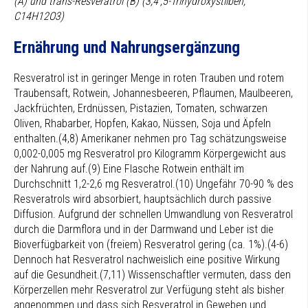
(A) und trans-Resveratrol (B) (3,4′,5-Trihydroxystilben,
C14H12O3)
Ernährung und Nahrungsergänzung
Resveratrol ist in geringer Menge in roten Trauben und rotem
Traubensaft, Rotwein, Johannesbeeren, Pflaumen, Maulbeeren,
Jackfrüchten, Erdnüssen, Pistazien, Tomaten, schwarzen
Oliven, Rhabarber, Hopfen, Kakao, Nüssen, Soja und Äpfeln
enthalten.(4,8) Amerikaner nehmen pro Tag schätzungsweise
0,002-0,005 mg Resveratrol pro Kilogramm Körpergewicht aus
der Nahrung auf.(9) Eine Flasche Rotwein enthält im
Durchschnitt 1,2-2,6 mg Resveratrol.(10) Ungefähr 70-90 % des
Resveratrols wird absorbiert, hauptsächlich durch passive
Diffusion. Aufgrund der schnellen Umwandlung von Resveratrol
durch die Darmflora und in der Darmwand und Leber ist die
Bioverfügbarkeit von (freiem) Resveratrol gering (ca. 1%).(4-6)
Dennoch hat Resveratrol nachweislich eine positive Wirkung
auf die Gesundheit.(7,11) Wissenschaftler vermuten, dass den
Körperzellen mehr Resveratrol zur Verfügung steht als bisher
angenommen und dass sich Resveratrol in Geweben und