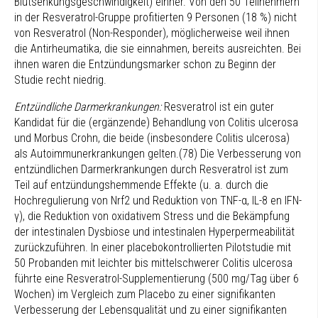
Blutsenkungsgeschwindigkeit) einher. Von den 50 Teilnehmern
in der Resveratrol-Gruppe profitierten 9 Personen (18 %) nicht
von Resveratrol (Non-Responder), möglicherweise weil ihnen
die Antirheumatika, die sie einnahmen, bereits ausreichten. Bei
ihnen waren die Entzündungsmarker schon zu Beginn der
Studie recht niedrig.
Entzündliche Darmerkrankungen:
Resveratrol ist ein guter
Kandidat für die (ergänzende) Behandlung von Colitis ulcerosa
und Morbus Crohn, die beide (insbesondere Colitis ulcerosa)
als Autoimmunerkrankungen gelten.(78) Die Verbesserung von
entzündlichen Darmerkrankungen durch Resveratrol ist zum
Teil auf entzündungshemmende Effekte (u. a. durch die
Hochregulierung von Nrf2 und Reduktion von TNF-α, IL-8 en IFN-
γ), die Reduktion von oxidativem Stress und die Bekämpfung
der intestinalen Dysbiose und intestinalen Hyperpermeabilität
zurückzuführen. In einer placebokontrollierten Pilotstudie mit
50 Probanden mit leichter bis mittelschwerer Colitis ulcerosa
führte eine Resveratrol-Supplementierung (500 mg/Tag über 6
Wochen) im Vergleich zum Placebo zu einer signifikanten
Verbesserung der Lebensqualität und zu einer signifikanten