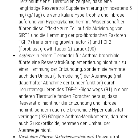
Herzinsuffizienz. Tierstudien zeigten, dass eine
langfristige Resveratrol-Supplementierung (mindestens 5
mg/kg/Tag) die ventrikuläre Hypertrophie und Fibrose
aufgrund von Hyperglykämie hemmt. Wissenschaftler
führen diese Effekte zum Teil auf die Aktivierung von
SIRT1 und die Hemmung der pro-fibrotischen Faktoren
TGF-? (transforming growth factor-?) und FGF2
(fibroblast growth factor 2) zurück.(90)
Asthma:
In einem Tiermodell für Asthma bronchiale
führte eine Resveratrol-Supplementierung nicht nur zu
einer Hemmung der Entzündung, sondern sie hemmte
auch den Umbau („Remodeling“) der Atemwege (mit
dauerhafter Abnahme der Lungenfunktion) durch
Herunterregulieren des TGF-?1-Signalwegs.(91) In einer
anderen Tierstudie fanden Forscher heraus, dass
Resveratrol nicht nur die Entzündung und Fibrose
hemmt, sondern auch die bronchiale Hyperreaktivität
verringert.(92) Gängige Asthma-Medikamente, darunter
auch Glukokortikoide, hemmen den Umbau der
Atemwege nicht.
Vaskuläre Fibrose (Arterienversteifung):
Resveratrol