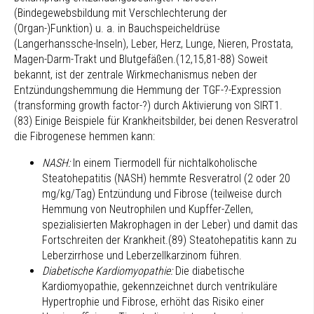
(Bindegewebsbildung mit Verschlechterung der
(Organ-)Funktion) u. a. in Bauchspeicheldrüse
(Langerhanssche-Inseln), Leber, Herz, Lunge, Nieren, Prostata,
Magen-Darm-Trakt und Blutgefäßen.(12,15,81-88) Soweit
bekannt, ist der zentrale Wirkmechanismus neben der
Entzündungshemmung die Hemmung der TGF-?-Expression
(transforming growth factor-?) durch Aktivierung von SIRT1.
(83) Einige Beispiele für Krankheitsbilder, bei denen Resveratrol
die Fibrogenese hemmen kann:
NASH:
In einem Tiermodell für nichtalkoholische
Steatohepatitis (NASH) hemmte Resveratrol (2 oder 20
mg/kg/Tag) Entzündung und Fibrose (teilweise durch
Hemmung von Neutrophilen und Kupffer-Zellen,
spezialisierten Makrophagen in der Leber) und damit das
Fortschreiten der Krankheit.(89) Steatohepatitis kann zu
Leberzirrhose und Leberzellkarzinom führen.
Diabetische Kardiomyopathie:
Die diabetische
Kardiomyopathie, gekennzeichnet durch ventrikuläre
Hypertrophie und Fibrose, erhöht das Risiko einer