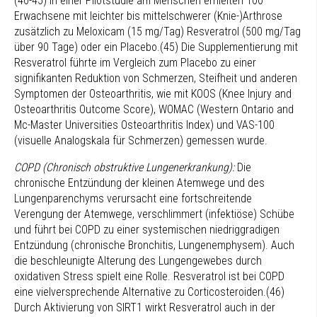
(40-45) In einer Pilotstudie am Menschen erhielten 100
Erwachsene mit leichter bis mittelschwerer (Knie-)Arthrose
zusätzlich zu Meloxicam (15 mg/Tag) Resveratrol (500 mg/Tag
über 90 Tage) oder ein Placebo.(45) Die Supplementierung mit
Resveratrol führte im Vergleich zum Placebo zu einer
signifikanten Reduktion von Schmerzen, Steifheit und anderen
Symptomen der Osteoarthritis, wie mit KOOS (Knee Injury and
Osteoarthritis Outcome Score), WOMAC (Western Ontario and
Mc-Master Universities Osteoarthritis Index) und VAS-100
(visuelle Analogskala für Schmerzen) gemessen wurde.
COPD (Chronisch obstruktive Lungenerkrankung):
Die
chronische Entzündung der kleinen Atemwege und des
Lungenparenchyms verursacht eine fortschreitende
Verengung der Atemwege, verschlimmert (infektiöse) Schübe
und führt bei COPD zu einer systemischen niedriggradigen
Entzündung (chronische Bronchitis, Lungenemphysem). Auch
die beschleunigte Alterung des Lungengewebes durch
oxidativen Stress spielt eine Rolle. Resveratrol ist bei COPD
eine vielversprechende Alternative zu Corticosteroiden.(46)
Durch Aktivierung von SIRT1 wirkt Resveratrol auch in der