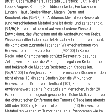
Brust-, Gebärmutterhals-, Prostata-, Eierstock-, Blut-, Nieren-,
Leber-, Augen-, Blasen-, Schilddrüsenkrebs, Hirnkarzinom,
Lungen-, Haut-, Speiseröhren-, Magen-, Darm- und
Knochenkrebs.(95-97) Die Antitumoraktivität von Resveratrol
(und verschiedenen Metaboliten) ist dosis- und zeitabhängig.
(94,96) Resveratrol hemmt auf verschiedene Weise die
Entwicklung, das Wachstum und die Ausbreitung von Krebs.
Wissenschaftler haben das letzte Jahrzehnt damit verbracht,
die komplexen zugrunde liegenden Wirkmechanismen von
Resveratrol intensiv zu erforschen.(93-100) In Kombination mit
Radio- oder Chemotherapie schützt Resveratrol gesunde
Zellen, verstärkt aber die Wirkung der regulären Krebstherapie
und bekämpft die Multidrug-Resistenz von Krebszellen.
(96,97,100) Im Vergleich zu 3000 präklinischen Studien wurden
nicht einmal 10 klinische Studien über die Wirkung von
Resveratrol bei Krebs veröffentlicht.(101) Besonders
erwähnenswert ist eine Pilotstudie am Menschen, in der 20
Patienten mit histologisch gesichertem Kolorektalkarzinom vor
der chirurgischen Entfernung des Tumors 8 Tage lang abends
500 oder 1000 mg Resveratrol einnahmen.(13) Resveratrol und
Metaboliten wurden im Tumor genauso aufgenommen wie im