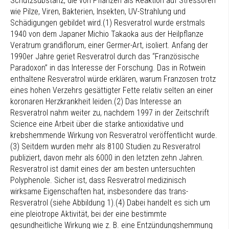
Schutzsubstanz, die von Pflanzen als Reaktion auf Stressoren
wie Pilze, Viren, Bakterien, Insekten, UV-Strahlung und
Schädigungen gebildet wird.(1) Resveratrol wurde erstmals
1940 von dem Japaner Michio Takaoka aus der Heilpflanze
Veratrum grandiflorum, einer Germer-Art, isoliert. Anfang der
1990er Jahre geriet Resveratrol durch das “Französische
Paradoxon” in das Interesse der Forschung. Das in Rotwein
enthaltene Resveratrol würde erklären, warum Franzosen trotz
eines hohen Verzehrs gesättigter Fette relativ selten an einer
koronaren Herzkrankheit leiden.(2) Das Interesse an
Resveratrol nahm weiter zu, nachdem 1997 in der Zeitschrift
Science eine Arbeit über die starke antioxidative und
krebshemmende Wirkung von Resveratrol veröffentlicht wurde.
(3) Seitdem wurden mehr als 8100 Studien zu Resveratrol
publiziert, davon mehr als 6000 in den letzten zehn Jahren.
Resveratrol ist damit eines der am besten untersuchten
Polyphenole. Sicher ist, dass Resveratrol medizinisch
wirksame Eigenschaften hat, insbesondere das trans-
Resveratrol (siehe Abbildung 1).(4) Dabei handelt es sich um
eine pleiotrope Aktivität, bei der eine bestimmte
gesundheitliche Wirkung wie z. B. eine Entzündungshemmung