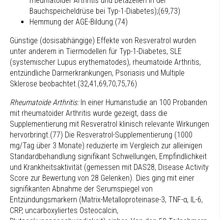
rheumatoider Arthritis und Betazellen in der
Bauchspeicheldrüse bei Typ-1-Diabetes);(69,73)
Hemmung der AGE-Bildung.(74)
Günstige (dosisabhängige) Effekte von Resveratrol wurden
unter anderem in Tiermodellen für Typ-1-Diabetes, SLE
(systemischer Lupus erythematodes), rheumatoide Arthritis,
entzündliche Darmerkrankungen, Psoriasis und Multiple
Sklerose beobachtet.(32,41,69,70,75,76)
Rheumatoide Arthritis:
In einer Humanstudie an 100 Probanden
mit rheumatoider Arthritis wurde gezeigt, dass die
Supplementierung mit Resveratrol klinisch relevante Wirkungen
hervorbringt.(77) Die Resveratrol-Supplementierung (1000
mg/Tag über 3 Monate) reduzierte im Vergleich zur alleinigen
Standardbehandlung signifikant Schwellungen, Empfindlichkeit
und Krankheitsaktivität (gemessen mit DAS28, Disease Activity
Score zur Bewertung von 28 Gelenken). Dies ging mit einer
signifikanten Abnahme der Serumspiegel von
Entzündungsmarkern (Matrix-Metalloproteinase-3, TNF-α, IL-6,
CRP, uncarboxyliertes Osteocalcin,