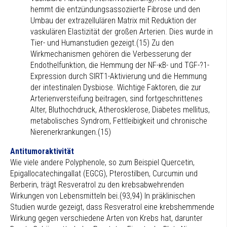
hemmt die entzündungsassoziierte Fibrose und den
Umbau der extrazellulären Matrix mit Reduktion der
vaskulären Elastizität der großen Arterien. Dies wurde in
Tier- und Humanstudien gezeigt.(15) Zu den
Wirkmechanismen gehören die Verbesserung der
Endothelfunktion, die Hemmung der NF-κB- und TGF-?1-
Expression durch SIRT1-Aktivierung und die Hemmung
der intestinalen Dysbiose. Wichtige Faktoren, die zur
Arterienversteifung beitragen, sind fortgeschrittenes
Alter, Bluthochdruck, Atherosklerose, Diabetes mellitus,
metabolisches Syndrom, Fettleibigkeit und chronische
Nierenerkrankungen.(15)
Antitumoraktivität
Wie viele andere Polyphenole, so zum Beispiel Quercetin,
Epigallocatechingallat (EGCG), Pterostilben, Curcumin und
Berberin, trägt Resveratrol zu den krebsabwehrenden
Wirkungen von Lebensmitteln bei.(93,94) In präklinischen
Studien wurde gezeigt, dass Resveratrol eine krebshemmende
Wirkung gegen verschiedene Arten von Krebs hat, darunter