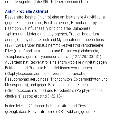
erhöhte signifikant die SIRT1-Genexpression.(126)
Antimikrobielle Aktivität
Resveratrol besitzt (in vitro) eine antibakterielle Aktivität u. a.
gegen Escherichia coli, Bacillus cereus, Helicobacter pylori,
Haemophilus influenzae, Vibrio cholerae, Salmonella
typhimurium, Listeria monocytogenes, Propionibacterium
acnes, Campylobacter coli und Mycobacterium tuberculosis.
(127-129) Darüber hinaus hemmt Resveratrol verschiedene
Pilze (u. a. Candida albicans) und Parasiten (Leishmania,
Toxoplasma gondii, Trypanosoma cruzi).(127,128,130,131)
Außerdem hat Resveratrol eine antimikrobielle Aktivität gegen
Bakterien und Pilze, die Hautinfektionen verursachen
(Staphylococcus aureus, Enterococcus faecalis,
Pseudomonas aeruginosa, Trichophyton, Epidermophyton und
Microsporum), und gegen Bakterien, die mit Karies
(Streptococcus mutans) und Parodontitis (Porphyromonas
gingivalis) assoziiert sind.(132-134)
In den letzten 20 Jahren haben In-vitro- und Tierstudien
gezeigt, dass Resveratrol eine (SIRT1-abhängige und ?