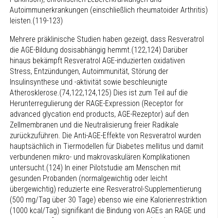
Autoimmunerkrankungen (einschließlich rheumatoider Arthritis)
leisten.(119-123)
Mehrere präklinische Studien haben gezeigt, dass Resveratrol
die AGE-Bildung dosisabhängig hemmt.(122,124) Darüber
hinaus bekämpft Resveratrol AGE-induzierten oxidativen
Stress, Entzündungen, Autoimmunität, Störung der
Insulinsynthese und -aktivität sowie beschleunigte
Atherosklerose.(74,122,124,125) Dies ist zum Teil auf die
Herunterregulierung der RAGE-Expression (Receptor for
advanced glycation end products, AGE-Rezeptor) auf den
Zellmembranen und die Neutralisierung freier Radikale
zurückzuführen. Die Anti-AGE-Effekte von Resveratrol wurden
hauptsächlich in Tiermodellen für Diabetes mellitus und damit
verbundenen mikro- und makrovaskulären Komplikationen
untersucht.(124) In einer Pilotstudie am Menschen mit
gesunden Probanden (normalgewichtig oder leicht
übergewichtig) reduzierte eine Resveratrol-Supplementierung
(500 mg/Tag über 30 Tage) ebenso wie eine Kalorienrestriktion
(1000 kcal/Tag) signifikant die Bindung von AGEs an RAGE und