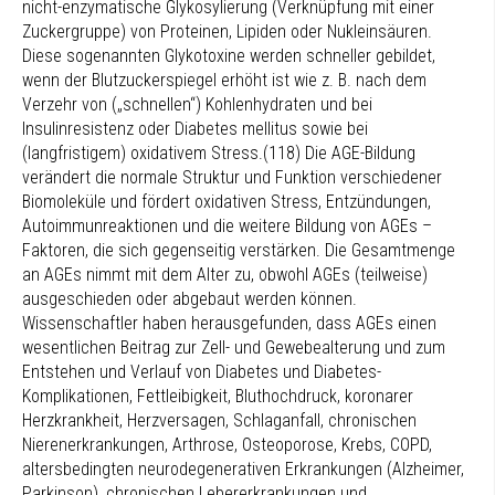
nicht-enzymatische Glykosylierung (Verknüpfung mit einer
Zuckergruppe) von Proteinen, Lipiden oder Nukleinsäuren.
Diese sogenannten Glykotoxine werden schneller gebildet,
wenn der Blutzuckerspiegel erhöht ist wie z. B. nach dem
Verzehr von („schnellen“) Kohlenhydraten und bei
Insulinresistenz oder Diabetes mellitus sowie bei
(langfristigem) oxidativem Stress.(118) Die AGE-Bildung
verändert die normale Struktur und Funktion verschiedener
Biomoleküle und fördert oxidativen Stress, Entzündungen,
Autoimmunreaktionen und die weitere Bildung von AGEs –
Faktoren, die sich gegenseitig verstärken. Die Gesamtmenge
an AGEs nimmt mit dem Alter zu, obwohl AGEs (teilweise)
ausgeschieden oder abgebaut werden können.
Wissenschaftler haben herausgefunden, dass AGEs einen
wesentlichen Beitrag zur Zell- und Gewebealterung und zum
Entstehen und Verlauf von Diabetes und Diabetes-
Komplikationen, Fettleibigkeit, Bluthochdruck, koronarer
Herzkrankheit, Herzversagen, Schlaganfall, chronischen
Nierenerkrankungen, Arthrose, Osteoporose, Krebs, COPD,
altersbedingten neurodegenerativen Erkrankungen (Alzheimer,
Parkinson), chronischen Lebererkrankungen und