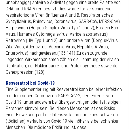
unabhängige) antivirale Aktivität gegen eine breite Palette von
DNA- und RNA-Viren besitzt. Dies wurde für verschiedene
respiratorische Viren (Influenza A und B, Respiratorisches
Synzytialvirus, Rhinovirus, Coronavirus, SARS-CoV, MERS-CoV),
Herpesviren (Herpes Simplex Virus Typ 1 und 2), Epstein-Barr-
Virus, Humanes Cytomegalievirus, Varicellazostervirus),
Retroviren (HIV Typ 1 und 2) und andere Viren (Dengue-Virus,
Zika-Virus, Adenovirus, Vaccinia-Virus, Hepatitis-A-Virus,
Enterovirus) nachgewiesen.(135-141) Zu den zugrunde
liegenden Wirkmechanismen zählen die Hemmung der viralen
Replikation, der Nukleinsäure- und Proteinsynthese sowie der
Genexpression.(128)
Resveratrol bei Covid-19
Eine Supplementierung mit Resveratrol kann bei einer Infektion
mit dem neuen Coronavirus SARS-CoV-2, dem Erreger von
Covid-19, unter anderem bei übergewichtigen oder fettleibigen
Personen sinnvoll sein. Bei diesen Menschen ist das Risiko
einer Einweisung auf die Intensivstation und eines schweren
(tödlichen) Verlaufs von Covid-19 viel höher als bei schlanken
Menschen. Die mögliche Erklärung ist, dass