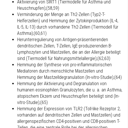
Aktivierung von SIRT1 (Tiermodelle für Asthma und
Heuschnupfen);(58,59)
Verminderung der Menge an Th2-Zellen (Typ2-T-
Helferzellen) und Hemmung der Zytokinproduktion (IL-4,
IL-5, IL-13) durch vorhandene Th2-Zellen (Tiermodell für
Asthma);(60,61)
Herunterregulierung von Antigen-präsentierenden
dendritischen Zellen, T-Zellen, IgE-produzierenden B-
Lymphozyten und Mastzellen, die an der Allergie beteiligt
sind (Tiermodell für Nahrungsmittelallergie);(62,63)
Hemmung der Synthese von pro-inflammatorischen
Mediatoren durch menschliche Mastzellen und
Hemmung der Mastzelldegranulation (In-vitro-Studie);(64)
Hemmung der Aktivierung und Degranulation von
humanen eosinophilen Granulozyten, die u. a. an Asthma,
atopischem Ekzem und Heuschnupfen beteiligt sind (In-
vitro-Studie);(65)
Hemmung der Expression von TLR2 (Toll-like Rezeptor 2,
vorhanden auf dendritischen Zellen und Mastzellen) und
allergenspezifischen CD4-positiven und CD8-positiven T-
Zellen, die eine zentrale Rolle bei der allergischen