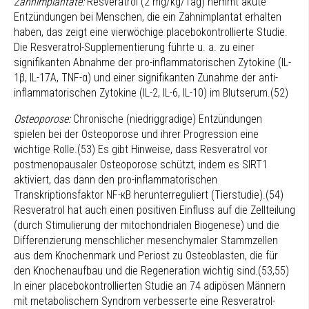
Zahnimplantate:
Resveratrol (2 mg/kg/Tag) hemmt akute
Entzündungen bei Menschen, die ein Zahnimplantat erhalten
haben, das zeigt eine vierwöchige placebokontrollierte Studie.
Die Resveratrol-Supplementierung führte u. a. zu einer
signifikanten Abnahme der pro-inflammatorischen Zytokine (IL-
1β, IL-17A, TNF-α) und einer signifikanten Zunahme der anti-
inflammatorischen Zytokine (IL-2, IL-6, IL-10) im Blutserum.(52)
Osteoporose:
Chronische (niedriggradige) Entzündungen
spielen bei der Osteoporose und ihrer Progression eine
wichtige Rolle.(53) Es gibt Hinweise, dass Resveratrol vor
postmenopausaler Osteoporose schützt, indem es SIRT1
aktiviert, das dann den pro-inflammatorischen
Transkriptionsfaktor NF-κB herunterreguliert (Tierstudie).(54)
Resveratrol hat auch einen positiven Einfluss auf die Zellteilung
(durch Stimulierung der mitochondrialen Biogenese) und die
Differenzierung menschlicher mesenchymaler Stammzellen
aus dem Knochenmark und Periost zu Osteoblasten, die für
den Knochenaufbau und die Regeneration wichtig sind.(53,55)
In einer placebokontrollierten Studie an 74 adipösen Männern
mit metabolischem Syndrom verbesserte eine Resveratrol-