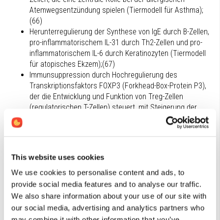
Atemwegsentzündung spielen (Tiermodell für Asthma);
(66)
Herunterregulierung der Synthese von IgE durch B-Zellen,
pro-inflammatorischem IL-31 durch Th2-Zellen und pro-
inflammatorischem IL-6 durch Keratinozyten (Tiermodell
für atopisches Ekzem);(67)
Immunsuppression durch Hochregulierung des
Transkriptionsfaktors FOXP3 (Forkhead-Box-Protein P3),
der die Entwicklung und Funktion von Treg-Zellen
(regulatorischen T-Zellen) steuert, mit Steigerung der
Synthese des entzündungshemmenden IL-10 durch
Treg-Zellen (Tiermodell für Asthma).(61)
Heuschnupfen:
In einer Pilotstudie am Menschen mit 151
This website uses cookies
Erwachsenen (18-60 Jahre) mit Heuschnupfen wurden die
Wirkungen von Nasensprays mit Resveratrol (100 μl/Sprühstoß
We use cookies to personalise content and ads, to
mit 0,1% Resveratrol), Budesonid (400 μg/Sprühstoß) oder
provide social media features and to analyse our traffic.
Placebo verglichen.(68) Die Probanden wandten das Spray (2
We also share information about your use of our site with
Sprühstöße dreimal täglich in jedes Nasenloch) einen Monat
our social media, advertising and analytics partners who
lang an. Die Heuschnupfen-Symptome (Juckreiz, Niesen,
may combine it with other information that you’ve