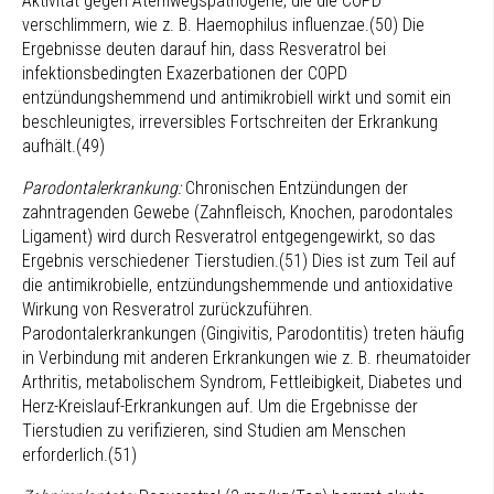
Aktivität gegen Atemwegspathogene, die die COPD
verschlimmern, wie z. B. Haemophilus influenzae.(50) Die
Ergebnisse deuten darauf hin, dass Resveratrol bei
infektionsbedingten Exazerbationen der COPD
entzündungshemmend und antimikrobiell wirkt und somit ein
beschleunigtes, irreversibles Fortschreiten der Erkrankung
aufhält.(49)
Parodontalerkrankung:
Chronischen Entzündungen der
zahntragenden Gewebe (Zahnfleisch, Knochen, parodontales
Ligament) wird durch Resveratrol entgegengewirkt, so das
Ergebnis verschiedener Tierstudien.(51) Dies ist zum Teil auf
die antimikrobielle, entzündungshemmende und antioxidative
Wirkung von Resveratrol zurückzuführen.
Parodontalerkrankungen (Gingivitis, Parodontitis) treten häufig
in Verbindung mit anderen Erkrankungen wie z. B. rheumatoider
Arthritis, metabolischem Syndrom, Fettleibigkeit, Diabetes und
Herz-Kreislauf-Erkrankungen auf. Um die Ergebnisse der
Tierstudien zu verifizieren, sind Studien am Menschen
erforderlich.(51)