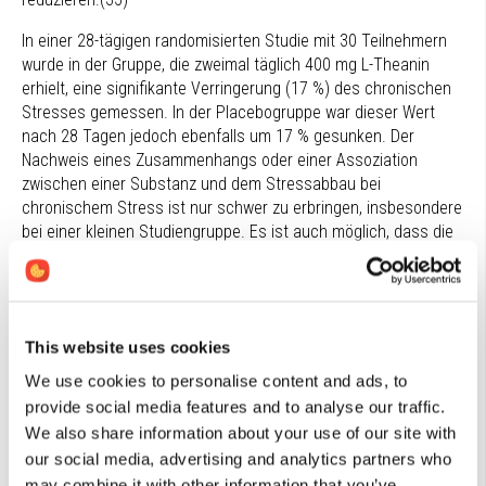
In einer 28-tägigen randomisierten Studie mit 30 Teilnehmern
wurde in der Gruppe, die zweimal täglich 400 mg L-Theanin
erhielt, eine signifikante Verringerung (17 %) des chronischen
Stresses gemessen. In der Placebogruppe war dieser Wert
nach 28 Tagen jedoch ebenfalls um 17 % gesunken. Der
Nachweis eines Zusammenhangs oder einer Assoziation
zwischen einer Substanz und dem Stressabbau bei
chronischem Stress ist nur schwer zu erbringen, insbesondere
bei einer kleinen Studiengruppe. Es ist auch möglich, dass die
Dauer der Studie nicht ausreichend lang war. Auffallend war
jedoch, dass die Gruppe, die L-Theanin erhielt, nach 28 Tagen
eine Verringerung der Schlafdauer aufwies und deutlich
weniger Leichtschlaf verzeichnete als die Placebogruppe. Dies
This website uses cookies
deutet auf eine Verbesserung der Schlafqualität hin.(29) Um
die stressreduzierende Wirkung von L-Theanin bei
We use cookies to personalise content and ads, to
chronischem Stress zu bestätigen, sind weitere Studien mit
provide social media features and to analyse our traffic.
einer größeren Anzahl von Teilnehmern und über einen
We also share information about your use of our site with
längeren Zeitraum erforderlich.
our social media, advertising and analytics partners who
may combine it with other information that you’ve