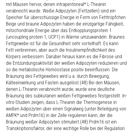
mit Mäusen hervor, denen intraperitoneal* L-Theanin
verabreicht wurde. Weiße Adipozyten (Fettzellen) sind ein
Speicher für überschüssige Energie in Form von Fetttröpfchen.
Beige und braune Adipozyten haben die einzigartige Fähigkeit,
mitochondriale Energie über das Entkopplungsprotein 1
(uncoupling protein 1, UCP1) in Wärme umzuwandeln. Braunes
Fettgewebe ist für die Gesundheit sehr vorteilhaft. Es kann
Fett verbrennen, aber auch die Insulinempfindlichkeit des
Körpers verbessern. Darüber hinaus kann es die Fibrose und
die Entzündungsaktivität der weißen Adipozyten reduzieren und
so die metabolische Homöostase positiv beeinflussen. Die
Bräunung des Fettgewebes wird u.a. durch Bewegung,
Kälteeinwirkung und Fasten ausgelöst.(48) Bei den Mäusen,
denen L-Theanin verabreicht wurde, wurde eine deutliche
Bräunung des subkutanen weißen Fettgewebes festgestellt. In-
vitro-Studien zeigen, dass L-Theanin die Thermogenese in
weißen Adipozyten über einen Signalweg (unter Beteiligung von
AMPK* und Prdm16) in der Zelle regulieren kann, der die
Bräunung weißer Adipozyten stimuliert.(48) Prdm16 ist ein
Transkriptionsfaktor, der eine wichtige Rolle bei der Regulation