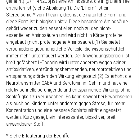
genannt) [C7H14N2O3] ist eine Aminosäure, die in grünem Tee
enthalten ist (siehe Abbildung 1). Die 'L-Form' ist ein
Stereoisomer* von Theanin, dies ist die natürliche Form und
diese Form ist biologisch aktiv. Diese besondere Aminosäure
gehört weder zu den essentiellen noch zu den nicht-
essentiellen Aminosäuren und wird nicht in Körperproteine
eingebaut (nicht-proteinogene Aminosäure).(1) Sie bietet
verschiedene gesundheitliche Vorteile, die wissenschaftlich
immer mehr untermauert werden. Der Anwendungsbereich ist
breit gefächert: L-Theanin wird unter anderem wegen seiner
antioxidativen, entzündungshemmenden, neuroprotektiven und
entspannungsfördernden Wirkung eingesetzt.(2) Es erhöht die
Neurotransmitter GABA und Serotonin im Gehirn und hat eine
relativ schnelle beruhigende und entspannende Wirkung, ohne
Schläfrigkeit zu verursachen. Es kann sowohl bei Erwachsenen
als auch bei Kindern unter anderem gegen Stress, für mehr
Konzentration und eine bessere Schlafqualität eingesetzt
werden. Kurz gesagt, ein interessanter, bioaktiver, breit
anwendbarer Stoff.
* Siehe Erläuterung der Begriffe