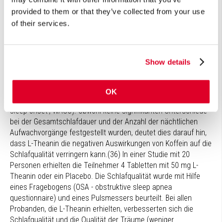
* Siehe Erläuterung der Begriffe
provided to them or that they’ve collected from your use
Verbesserung der Schlafqualität
of their services.
L-Theanin kann sich auch positiv auf den Schlaf auswirken. In
einer Studie mit 9 Teilnehmern bekamen diese einmalig L-
Show details
Theanin (50 mg), Koffein (30 mg), beides oder ein Placebo. Die
Ergebnisse zeigten in der Gruppe, die sowohl L-Theanin als
auch Koffein erhielt, eine signifikante Verbesserung der
OK
Wachliegezeit nach dem erstmaligen Einschlafen ('wake after
sleep onset', WASO). Obwohl keine signifikanten Unterschiede
bei der Gesamtschlafdauer und der Anzahl der nächtlichen
Aufwachvorgänge festgestellt wurden, deutet dies darauf hin,
dass L-Theanin die negativen Auswirkungen von Koffein auf die
Schlafqualität verringern kann.(36) In einer Studie mit 20
Personen erhielten die Teilnehmer 4 Tabletten mit 50 mg L-
Theanin oder ein Placebo. Die Schlafqualität wurde mit Hilfe
eines Fragebogens (OSA - obstruktive sleep apnea
questionnaire) und eines Pulsmessers beurteilt. Bei allen
Probanden, die L-Theanin erhielten, verbesserten sich die
Schlafqualität und die Qualität der Träume (weniger