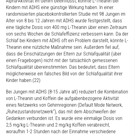
Alpha-Aktivität im Gehirn beeinflusst, könnte L-Theanin bei
Kindern mit ADHS eine günstige Wirkung haben. In einer
randomisierten placebokontrollierten Studie mit 98 Jungen im
Alter von 8 bis 12 Jahren mit ADHS wurde festgestellt, dass
eine tägliche Dosis von 400 mg L-Theanin über einen Zeitraum
von sechs Wochen die Schlafeffizienz verbessern kann. Da der
Schlaf bei Kindern mit ADHS oft ein Problem darstellt, könnte L-
Theanin eine nützliche Maßnahme sein. Außerdem fiel auf,
dass die Einschätzungen der Eltern zur Schlafqualität (über
einen Fragebogen) nicht mit der tatsächlich gemessenen
Schlafqualität übereinstimmten. Das bedeutet, dass Eltern
möglicherweise ein falsches Bild von der Schlafqualität ihrer
Kinder haben.(22)
Bei Jungen mit ADHS (8-15 Jahre alt) reduziert die Kombination
von L-Theanin und Koffein die aufgabenbezogene Aktivität
eines Netzwerks von Gehirnregionen (Default Mode Network,
„Ruhezustandsnetzwerk“), das mit dem Abschweifen der
Gedanken verbunden ist. Es wurde eine einmalige Dosis von
2,5 mg/kg L-Theanin und 2 mg/kg Koffein verabreicht,
woraufhin 1-2 Stunden nach der Einnahme verschiedene