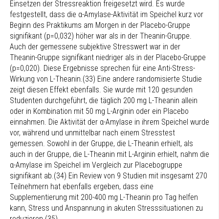
Einsetzen der Stressreaktion freigesetzt wird. Es wurde
festgestellt, dass die α-Amylase-Aktivität im Speichel kurz vor
Beginn des Praktikums am Morgen in der Placebo-Gruppe
signifikant (p=0,032) höher war als in der Theanin-Gruppe.
Auch der gemessene subjektive Stresswert war in der
Theanin-Gruppe signifikant niedriger als in der Placebo-Gruppe
(p=0,020). Diese Ergebnisse sprechen für eine Anti-Stress-
Wirkung von L-Theanin.(33) Eine andere randomisierte Studie
zeigt diesen Effekt ebenfalls. Sie wurde mit 120 gesunden
Studenten durchgeführt, die täglich 200 mg L-Theanin allein
oder in Kombination mit 50 mg L-Arginin oder ein Placebo
einnahmen. Die Aktivität der α-Amylase in ihrem Speichel wurde
vor, während und unmittelbar nach einem Stresstest
gemessen. Sowohl in der Gruppe, die L-Theanin erhielt, als
auch in der Gruppe, die L-Theanin mit L-Arginin erhielt, nahm die
α-Amylase im Speichel im Vergleich zur Placebogruppe
signifikant ab.(34) Ein Review von 9 Studien mit insgesamt 270
Teilnehmern hat ebenfalls ergeben, dass eine
Supplementierung mit 200-400 mg L-Theanin pro Tag helfen
kann, Stress und Anspannung in akuten Stresssituationen zu
reduzieren.(35)