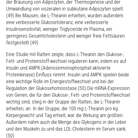
der Bräunung von Adipozyten, der Thermogenese und der
Umwandlung von viszeralen in subkutane Adipozyten spielt.
(49) Bei Mäusen, die L-Theanin erhielten, wurden außerdem
eine verbesserte Glukosetoleranz, eine verbesserte
Insulinsensitivität, weniger Triglyceride im Plasma, ein
geringeres Gesamtcholesterin und weniger freie Fettsäuren
festgestellt.(49)
Eine Studie mit Ratten zeigte, dass L-Theanin den Glukose-,
Fett- und Proteinstoff-wechsel regulieren kann, indem es auf
Insulin und AMPK (Adenosinmonophosphat-aktivierte
Proteinkinase) Einfluss nimmt. Insulin und AMPK spielen beide
eine wichtige Rolle im Energiestoffwechsel und bei der
Regulation der Glukosehomöostase.(50) Die mRNA-Expression
von Genen, die für den Glukose-, Fett- und Proteinstoffwechsel
wichtig sind, stieg in der Gruppe der Ratten, die L-Theanin
erhielten, an. In der Gruppe, die 100 mg L-Theanin pro kg
Körpergewicht und Tag erhielt, war die Wirkung am größten.
Außerdem nahm auch die Menge des Glykogens in der Leber
und den Muskeln zu und das LDL-Cholesterin im Serum sank.
(50)