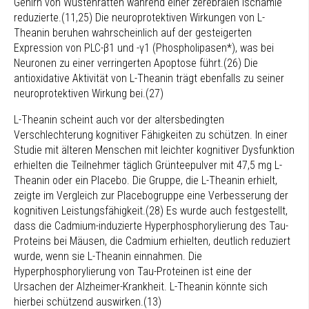
Gehirn von Wüstenratten während einer zerebralen Ischämie
reduzierte.(11,25) Die neuroprotektiven Wirkungen von L-
Theanin beruhen wahrscheinlich auf der gesteigerten
Expression von PLC-β1 und -γ1 (Phospholipasen*), was bei
Neuronen zu einer verringerten Apoptose führt.(26) Die
antioxidative Aktivität von L-Theanin trägt ebenfalls zu seiner
neuroprotektiven Wirkung bei.(27)
L-Theanin scheint auch vor der altersbedingten
Verschlechterung kognitiver Fähigkeiten zu schützen. In einer
Studie mit älteren Menschen mit leichter kognitiver Dysfunktion
erhielten die Teilnehmer täglich Grünteepulver mit 47,5 mg L-
Theanin oder ein Placebo. Die Gruppe, die L-Theanin erhielt,
zeigte im Vergleich zur Placebogruppe eine Verbesserung der
kognitiven Leistungsfähigkeit.(28) Es wurde auch festgestellt,
dass die Cadmium-induzierte Hyperphosphorylierung des Tau-
Proteins bei Mäusen, die Cadmium erhielten, deutlich reduziert
wurde, wenn sie L-Theanin einnahmen. Die
Hyperphosphorylierung von Tau-Proteinen ist eine der
Ursachen der Alzheimer-Krankheit. L-Theanin könnte sich
hierbei schützend auswirken.(13)