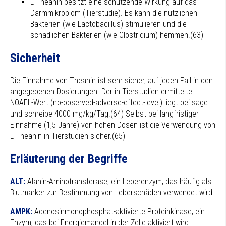
L-Theanin besitzt eine schützende Wirkung auf das
Darmmikrobiom (Tierstudie). Es kann die nützlichen
Bakterien (wie Lactobacillus) stimulieren und die
schädlichen Bakterien (wie Clostridium) hemmen.(63)
Sicherheit
Die Einnahme von Theanin ist sehr sicher, auf jeden Fall in den
angegebenen Dosierungen. Der in Tierstudien ermittelte
NOAEL-Wert (no-observed-adverse-effect-level) liegt bei sage
und schreibe 4000 mg/kg/Tag.(64) Selbst bei langfristiger
Einnahme (1,5 Jahre) von hohen Dosen ist die Verwendung von
L-Theanin in Tierstudien sicher.(65)
Erläuterung der Begriffe
ALT:
Alanin-Aminotransferase, ein Leberenzym, das häufig als
Blutmarker zur Bestimmung von Leberschäden verwendet wird.
AMPK:
Adenosinmonophosphat-aktivierte Proteinkinase, ein
Enzym, das bei Energiemangel in der Zelle aktiviert wird.