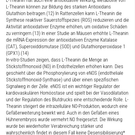
L-Theanin hat auch eine antioxidative Wirkung; Metabolite von
L-Theanin können zur Bildung des starken Antioxidans
Glutathion beitragen.(12) In Rattenzellen kann L-Theanin die
Synthese reaktiver Sauerstoffspezies (ROS) reduzieren und die
Aktivität antioxidativer Enzyme erhöhen, um oxidative Schäden
zu verringern.(13) In einer Studie an Mäusen erhöhte L-Theanin
die mRNA-Expression der antioxidativen Enzyme Katalase
(CAT), Superoxiddismutase (SOD) und Glutathionperoxidase 1
(GPX1).(14)
In-vitro-Studien zeigen, dass L-Theanin die Menge an
Stickstoffmonoxid (NO) in Endothelzellen erhöhen kann. Dies
geschieht über die Phosphorylierung von eNOS (endotheliale
Stickstoffmonoxid-Synthase) und über einen spezifischen
Signalweg in der Zelle. eNOS ist ein wichtiger Regulator der
kardiovaskulären Homöostase und spielt bei der Vasodilatation
und der Regulation des Blutdrucks eine entscheidende Rolle. L-
Theanin steigert die intrazelluläre NO-Produktion, wodurch eine
Gefäßerweiterung bewirkt wird. Auch in den Gefäßen eines
Hühnerembryos wurde vermehrt NO freigesetzt. Die Wirkung
wurde bei wiederholter Verabreichung stärker und
wahrscheinlich findet in diesem Fall keine Desensibilisierung*