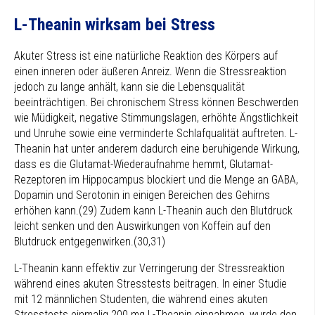
L-Theanin wirksam bei Stress
Akuter Stress ist eine natürliche Reaktion des Körpers auf
einen inneren oder äußeren Anreiz. Wenn die Stressreaktion
jedoch zu lange anhält, kann sie die Lebensqualität
beeinträchtigen. Bei chronischem Stress können Beschwerden
wie Müdigkeit, negative Stimmungslagen, erhöhte Ängstlichkeit
und Unruhe sowie eine verminderte Schlafqualität auftreten. L-
Theanin hat unter anderem dadurch eine beruhigende Wirkung,
dass es die Glutamat-Wiederaufnahme hemmt, Glutamat-
Rezeptoren im Hippocampus blockiert und die Menge an GABA,
Dopamin und Serotonin in einigen Bereichen des Gehirns
erhöhen kann.(29) Zudem kann L-Theanin auch den Blutdruck
leicht senken und den Auswirkungen von Koffein auf den
Blutdruck entgegenwirken.(30,31)
L-Theanin kann effektiv zur Verringerung der Stressreaktion
während eines akuten Stresstests beitragen. In einer Studie
mit 12 männlichen Studenten, die während eines akuten
Stresstests einmalig 200 mg L-Theanin einnahmen, wurde den