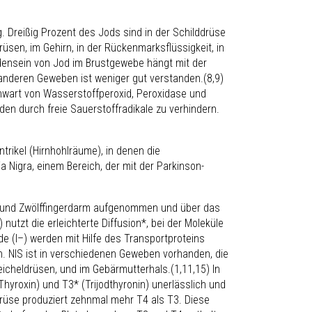
 Dreißig Prozent des Jods sind in der Schilddrüse
drüsen, im Gehirn, in der Rückenmarksflüssigkeit, in
ensein von Jod im Brustgewebe hängt mit der
anderen Geweben ist weniger gut verstanden.(8,9)
genwart von Wasserstoffperoxid, Peroxidase und
en durch freie Sauerstoffradikale zu verhindern.
ntrikel (Hirnhohlräume), in denen die
a Nigra, einem Bereich, der mit der Parkinson-
 und Zwölffingerdarm aufgenommen und über das
) nutzt die erleichterte Diffusion*, bei der Moleküle
e (I
–
) werden mit Hilfe des Transportproteins
. NIS ist in verschiedenen Geweben vorhanden, die
eicheldrüsen, und im Gebärmutterhals.(1,11,15) In
(Thyroxin) und T
3
* (Trijodthyronin) unerlässlich und
ddrüse produziert zehnmal mehr T
4
als T
3
. Diese