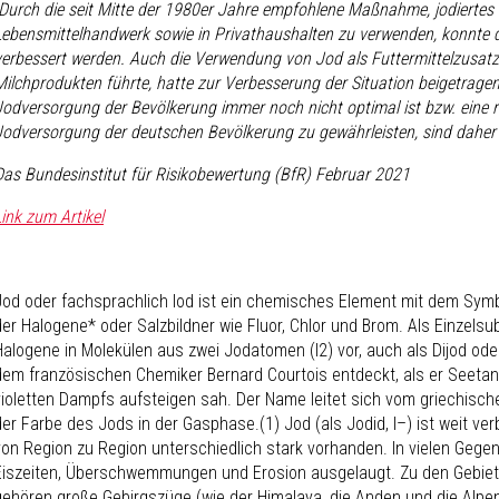
„Durch die seit Mitte der 1980er Jahre empfohlene Maßnahme, jodiertes S
Lebensmittelhandwerk sowie in Privathaushalten zu verwenden, konnte 
verbessert werden. Auch die Verwendung von Jod als Futtermittelzusatzs
Milchprodukten führte, hatte zur Verbesserung der Situation beigetragen
Jodversorgung der Bevölkerung immer noch nicht optimal ist bzw. eine 
Jodversorgung der deutschen Bevölkerung zu gewährleisten, sind daher
Das Bundesinstitut für Risikobewertung (BfR) Februar 2021
Link zum Artikel
Jod oder fachsprachlich Iod ist ein chemisches Element mit dem Symb
der Halogene* oder Salzbildner wie Fluor, Chlor und Brom. Als Einzel
Halogene in Molekülen aus zwei Jodatomen (I
2
) vor, auch als Dijod o
dem französischen Chemiker Bernard Courtois entdeckt, als er Seetan
violetten Dampfs aufsteigen sah. Der Name leitet sich vom griechische
der Farbe des Jods in der Gasphase.(1) Jod (als Jodid, I
–
) ist weit ve
von Region zu Region unterschiedlich stark vorhanden. In vielen Gege
Eiszeiten, Überschwemmungen und Erosion ausgelaugt. Zu den Gebiet
gehören große Gebirgszüge (wie der Himalaya, die Anden und die Alpen