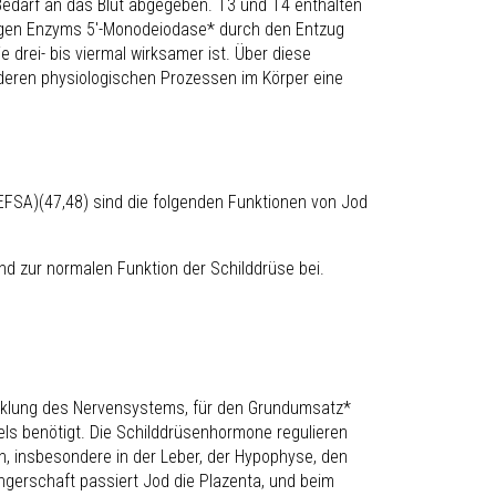
Bedarf an das Blut abgegeben. T
3
und T
4
enthalten
igen Enzyms 5′-Monodeiodase* durch den Entzug
 drei- bis viermal wirksamer ist. Über diese
deren physiologischen Prozessen im Körper eine
FSA)(47,48) sind die folgenden Funktionen von Jod
d zur normalen Funktion der Schilddrüse bei.
klung des Nervensystems, für den Grundumsatz*
els benötigt. Die Schilddrüsenhormone regulieren
n, insbesondere in der Leber, der Hypophyse, den
gerschaft passiert Jod die Plazenta, und beim