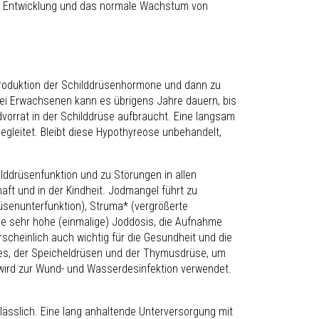
ale Entwicklung und das normale Wachstum von
Produktion der Schilddrüsenhormone und dann zu
ei Erwachsenen kann es übrigens Jahre dauern, bis
orrat in der Schilddrüse aufbraucht. Eine langsam
gleitet. Bleibt diese Hypothyreose unbehandelt,
lddrüsenfunktion und zu Störungen in allen
t und in der Kindheit. Jodmangel führt zu
senunterfunktion), Struma* (vergrößerte
ine sehr hohe (einmalige) Joddosis, die Aufnahme
rscheinlich auch wichtig für die Gesundheit und die
es, der Speicheldrüsen und der Thymusdrüse, um
d wird zur Wund- und Wasserdesinfektion verwendet.
ässlich. Eine lang anhaltende Unterversorgung mit