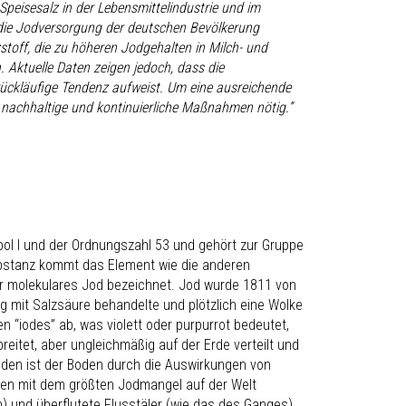
peisesalz in der Lebensmittelindustrie und im
die Jodversorgung der deutschen Bevölkerung
toff, die zu höheren Jodgehalten in Milch- und
. Aktuelle Daten zeigen jedoch, dass die
rückläufige Tendenz aufweist. Um eine ausreichende
 nachhaltige und kontinuierliche Maßnahmen nötig.”
ol I und der Ordnungszahl 53 und gehört zur Gruppe
substanz kommt das Element wie die anderen
der molekulares Jod bezeichnet. Jod wurde 1811 von
g mit Salzsäure behandelte und plötzlich eine Wolke
n “iodes” ab, was violett oder purpurrot bedeutet,
rbreitet, aber ungleichmäßig auf der Erde verteilt und
nden ist der Boden durch die Auswirkungen von
en mit dem größten Jodmangel auf der Welt
) und überflutete Flusstäler (wie das des Ganges).