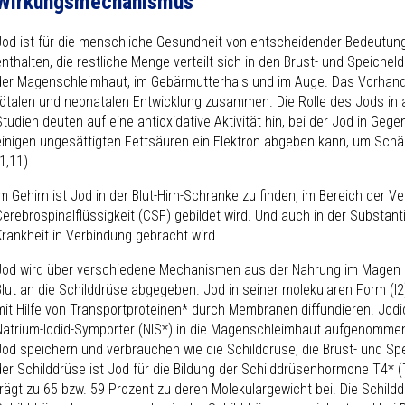
Wirkungsmechanismus
Jod ist für die menschliche Gesundheit von entscheidender Bedeutung.
enthalten, die restliche Menge verteilt sich in den Brust- und Speichel
der Magenschleimhaut, im Gebärmutterhals und im Auge. Das Vorhand
fötalen und neonatalen Entwicklung zusammen. Die Rolle des Jods in 
Studien deuten auf eine antioxidative Aktivität hin, bei der Jod in Ge
einigen ungesättigten Fettsäuren ein Elektron abgeben kann, um Schäd
(1,11)
Im Gehirn ist Jod in der Blut-Hirn-Schranke zu finden, im Bereich der Ve
Cerebrospinalflüssigkeit (CSF) gebildet wird. Und auch in der Substanti
Krankheit in Verbindung gebracht wird.
Jod wird über verschiedene Mechanismen aus der Nahrung im Magen
Blut an die Schilddrüse abgegeben. Jod in seiner molekularen Form (I
2
mit Hilfe von Transportproteinen* durch Membranen diffundieren. Jodid
Natrium-Iodid-Symporter (NIS*) in die Magenschleimhaut aufgenommen
Jod speichern und verbrauchen wie die Schilddrüse, die Brust- und Sp
der Schilddrüse ist Jod für die Bildung der Schilddrüsenhormone T
4
* 
trägt zu 65 bzw. 59 Prozent zu deren Molekulargewicht bei. Die Schil