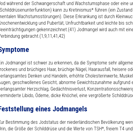
Jod während der Schwangerschaft und Wachstumsphase oder eine u
(Schilddrüsenunterfunktion) kann zu Kretinismus* führen (ein Zustand
mentalen Wachstumsstörungen). Diese Erkrankung ist durch Kleinwuc
Knochenentwicklung und Pubertät, Unfruchtbarkeit und leichte bis sc
Beeinträchtigungen gekennzeichnet.(41) Jodmangel wird auch mit eine
Verbindung gebracht.(1,9,11,41,42)
Symptome
Ein Jodmangel ist schwer zu erkennen, da die Symptome sehr allgemei
trockenes und brüchiges Haar, brüchige Nägel, Haarausfall, heisere od
verlangsamtes Denken und Handeln, erhöhte Cholesterinwerte, Musk
Augen, geschwollenes Gesicht, abnorme Gewichtszunahme aufgrund e
verlangsamter Herzschlag, Gedächtnisverlust, Konzentrationsschwieri
verminderte Libido, Ödeme, dicke Knöchel, eine vergrößerte Schilddrüs
Feststellung eines Jodmangels
Zur Bestimmung des Jodstatus der niederländischen Bevölkerung werd
Urin, die Größe der Schilddrüse und die Werte von TSH*, freiem T4 und 