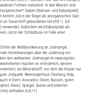
schiedenen Formen vorkommt. In den Meeren sind
norganischen* Salzen (Natrium- und Kaliumjodid),
n kommt Jod in der Regel als anorganisches Salz
 ist an Sauerstoff gebundenes Iod (IO
3
–
). Zur
) verwendet. Außerdem wird Kaliumjodat als
ives Jod in der Schilddrüse im Falle einer
Drittel der Weltbevölkerung an Jodmangel,
onale Vereinbarungen über die Jodierung von
aben den weltweiten Jodmangel im zwanzigsten
gewohnheiten machen es erforderlich, diesem
element, ein Mineralstoff, von dem der Körper nur
 gute Jodquelle: Meeresgemüse (Seetang, Kelp,
 auch in Eiern, Avocados, Oliven, Nüssen, guten
oghurt, Käse), Spargel, Spinat und jodierten
chte) enthalten.(6,8,11)