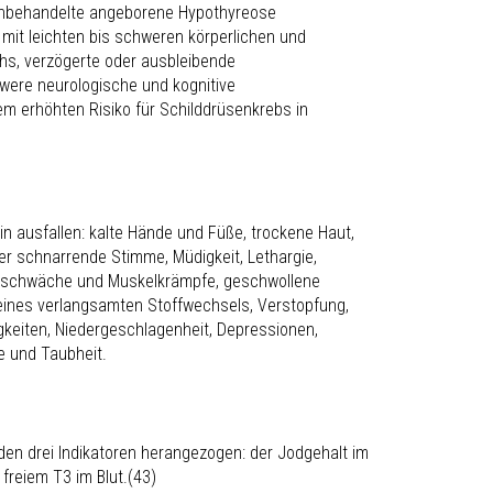
nbehandelte angeborene Hypothyreose
 mit leichten bis schweren körperlichen und
hs, verzögerte oder ausbleibende
hwere neurologische und kognitive
m erhöhten Risiko für Schilddrüsenkrebs in
n ausfallen: kalte Hände und Füße, trockene Haut,
er schnarrende Stimme, Müdigkeit, Lethargie,
elschwäche und Muskelkrämpfe, geschwollene
ines verlangsamten Stoffwechsels, Verstopfung,
gkeiten, Niedergeschlagenheit, Depressionen,
e und Taubheit.
en drei Indikatoren herangezogen: der Jodgehalt im
freiem T3 im Blut.(43)