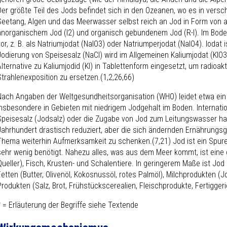
Der größte Teil des Jods befindet sich in den Ozeanen, wo es in ver
Seetang, Algen und das Meerwasser selbst reich an Jod in Form von a
anorganischem Jod (I
2
) und organisch gebundenem Jod (R-I). Im Bode
vor, z. B. als Natriumjodat (NaIO
3
) oder Natriumperjodat (NaIO
4
). Iodat
Jodierung von Speisesalz (NaCl) wird im Allgemeinen Kaliumjodat (KIO
3
Alternative zu Kaliumjodid (KI) in Tablettenform eingesetzt, um radioakt
Strahlenexposition zu ersetzen.(1,2,26,66)
Nach Angaben der Weltgesundheitsorganisation (WHO) leidet etwa ein 
insbesondere in Gebieten mit niedrigem Jodgehalt im Boden. Internati
Speisesalz (Jodsalz) oder die Zugabe von Jod zum Leitungswasser h
Jahrhundert drastisch reduziert, aber die sich ändernden Ernährungs
Thema weiterhin Aufmerksamkeit zu schenken.(7,21) Jod ist ein Spuren
sehr wenig benötigt. Nahezu alles, was aus dem Meer kommt, ist eine
Queller), Fisch, Krusten- und Schalentiere. In geringerem Maße ist Jod
Fetten (Butter, Olivenöl, Kokosnussöl, rotes Palmöl), Milchprodukten (J
Produkten (Salz, Brot, Frühstückscerealien, Fleischprodukte, Fertiggeri
* = Erläuterung der Begriffe siehe Textende