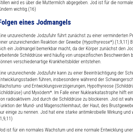
Stillen wird es über die Muttermilch abgegeben. Jod ist für die norm
Kindern wichtig.(16)
Folgen eines Jodmangels
Eine unzureichende Jodzufuhr führt zunächst zu einer verminderten 
einer unzureichenden Reaktion der Gewebe (Hypothyreose*).(1,9,11) B
sich ein Jodmangel bemerkbar macht, da der Körper zunächst den Jodv
arbeitende Schilddrüse wird häufig von unspezifischen Beschwerden be
können verschiedenartige Krankheitsbilder entstehen.
Eine unzureichende Jodzufuhr kann zu einer Beeinträchtigung der Schi
Entwicklungsstadien führen, insbesondere während der Schwangerschaf
Wachstums- und Entwicklungsverzögerungen, Hypothyreose (Schilddrü
Schilddrüse) und Myxödem*. Im Falle einer Nuklearkatastrophe hilft e
von radioaktivem Jod durch die Schilddrüse zu blockieren. Jod ist wah
Funktion der Mund- und Magenschleimhaut, der Haut, des Brustgeweb
nur einige zu nennen. Jod hat eine starke antimikrobielle Wirkung un
1,9,11)
Jod ist für ein normales Wachstum und eine normale Entwicklung unerl