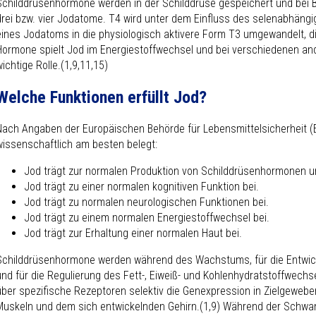
Schilddrüsenhormone werden in der Schilddrüse gespeichert und bei 
drei bzw. vier Jodatome. T
4
wird unter dem Einfluss des selenabhäng
eines Jodatoms in die physiologisch aktivere Form T
3
umgewandelt, die
Hormone spielt Jod im Energiestoffwechsel und bei verschiedenen an
wichtige Rolle.(1,9,11,15)
Welche Funktionen erfüllt Jod?
Nach Angaben der Europäischen Behörde für Lebensmittelsicherheit (E
wissenschaftlich am besten belegt:
Jod trägt zur normalen Produktion von Schilddrüsenhormonen un
Jod trägt zu einer normalen kognitiven Funktion bei.
Jod trägt zu normalen neurologischen Funktionen bei.
Jod trägt zu einem normalen Energiestoffwechsel bei.
Jod trägt zur Erhaltung einer normalen Haut bei.
Schilddrüsenhormone werden während des Wachstums, für die Entwic
und für die Regulierung des Fett-, Eiweiß- und Kohlenhydratstoffwechs
über spezifische Rezeptoren selektiv die Genexpression in Zielgewebe
Muskeln und dem sich entwickelnden Gehirn.(1,9) Während der Schwan