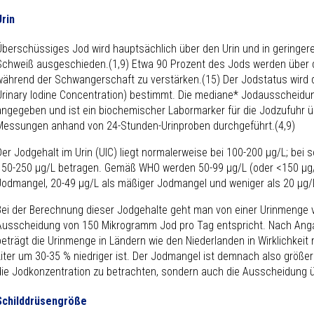
Urin
Überschüssiges Jod wird hauptsächlich über den Urin und in geringe
Schweiß ausgeschieden.(1,9) Etwa 90 Prozent des Jods werden über d
während der Schwangerschaft zu verstärken.(15) Der Jodstatus wird d
Urinary Iodine Concentration) bestimmt. Die mediane* Jodausscheidung
angegeben und ist ein biochemischer Labormarker für die Jodzufuhr 
Messungen anhand von 24-Stunden-Urinproben durchgeführt.(4,9)
Der Jodgehalt im Urin (UIC) liegt normalerweise bei 100-200 µg/L; bei
150-250 µg/L betragen. Gemäß WHO werden 50-99 µg/L (oder <150 µg/
Jodmangel, 20-49 µg/L als mäßiger Jodmangel und weniger als 20 µg/L
Bei der Berechnung dieser Jodgehalte geht man von einer Urinmenge vo
Ausscheidung von 150 Mikrogramm Jod pro Tag entspricht. Nach Ang
beträgt die Urinmenge in Ländern wie den Niederlanden in Wirklichkeit 
Liter um 30-35 % niedriger ist. Der Jodmangel ist demnach also größer
die Jodkonzentration zu betrachten, sondern auch die Ausscheidung 
Schilddrüsengröße