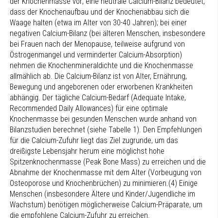
der Knochenmasse vor; eine neutrale Calcium-Bilanz bedeutet,
dass der Knochenaufbau und der Knochenabbau sich die
Waage halten (etwa im Alter von 30-40 Jahren); bei einer
negativen Calcium-Bilanz (bei älteren Menschen, insbesondere
bei Frauen nach der Menopause, teilweise aufgrund von
Östrogenmangel und verminderter Calcium-Absorption)
nehmen die Knochenmineraldichte und die Knochenmasse
allmählich ab. Die Calcium-Bilanz ist von Alter, Ernährung,
Bewegung und angeborenen oder erworbenen Krankheiten
abhängig. Der tägliche Calcium-Bedarf (Adequate Intake,
Recommended Daily Allowances) für eine optimale
Knochenmasse bei gesunden Menschen wurde anhand von
Bilanzstudien berechnet (siehe Tabelle 1). Den Empfehlungen
für die Calcium-Zufuhr liegt das Ziel zugrunde, um das
dreißigste Lebensjahr herum eine möglichst hohe
Spitzenknochenmasse (Peak Bone Mass) zu erreichen und die
Abnahme der Knochenmasse mit dem Alter (Vorbeugung von
Osteoporose und Knochenbrüchen) zu minimieren.(4) Einige
Menschen (insbesondere Ältere und Kinder/Jugendliche im
Wachstum) benötigen möglicherweise Calcium-Präparate, um
die empfohlene Calcium-Zufuhr zu erreichen.