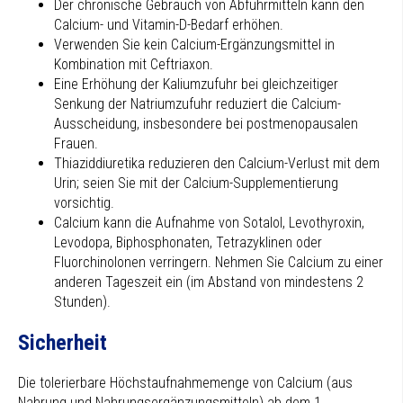
Der chronische Gebrauch von Abführmitteln kann den
Calcium- und Vitamin-D-Bedarf erhöhen.
Verwenden Sie kein Calcium-Ergänzungsmittel in
Kombination mit Ceftriaxon.
Eine Erhöhung der Kaliumzufuhr bei gleichzeitiger
Senkung der Natriumzufuhr reduziert die Calcium-
Ausscheidung, insbesondere bei postmenopausalen
Frauen.
Thiaziddiuretika reduzieren den Calcium-Verlust mit dem
Urin; seien Sie mit der Calcium-Supplementierung
vorsichtig.
Calcium kann die Aufnahme von Sotalol, Levothyroxin,
Levodopa, Biphosphonaten, Tetrazyklinen oder
Fluorchinolonen verringern. Nehmen Sie Calcium zu einer
anderen Tageszeit ein (im Abstand von mindestens 2
Stunden).
Sicherheit
Die tolerierbare Höchstaufnahmemenge von Calcium (aus
Nahrung und Nahrungsergänzungs­mitteln) ab dem 1.