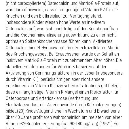
(nicht carboxyliertem) Osteocalcin und Matrix-Gla-Protein auf,
was darauf hinweist, dass nicht genügend Vitamin K2 für die
Knochen und den Blutkreislauf zur Verfügung stand.
Insbesondere Kinder wiesen hohe Werte an inaktivem
Osteocalcin auf, was sich nachteilig auf den Knochenaufbau
und die Knochenmineralisierung auswirkt und zu einer nicht
optimalen Spitzenknochenmasse führen kann. Aktiviertes
Osteocalcin bindet Hydroxyapatit in der extrazellulären Matrix
des Knochengewebes. Bei Erwachsenen wurde der Gehalt an
inaktivem Matrix-Gla-Protein mit zunehmendem Alter höher. Die
aktuellen Empfehlungen für Vitamin K basieren auf der
Aktivierung von Gerinnungsfaktoren in der Leber (insbesondere
durch Vitamin K1), berücksichtigen aber nicht andere
Funktionen von Vitamin K. Inzwischen ist allerdings gut belegt,
dass ein langfristiger Vitamin-K-Mangel einen Risikofaktor für
Osteoporose und Arteriosklerose (Verhärtung und
Elastizitätsverlust der Arterienwände durch Kalkablagerungen)
bildet.(20) Kinder/Jugendliche im Wachstum und Erwachsene
über 40 Jahre profitieren wahrscheinlich am meisten von einer
Vitamin-K2-Supplementierung (ca. 90-180 µg/Tag).(19-21) Es