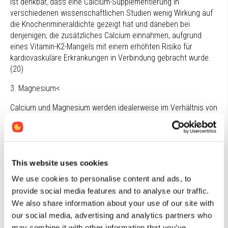
ist denkbar, dass eine Calcium-Supplementierung in
verschiedenen wissenschaftlichen Studien wenig Wirkung auf
die Knochenmineraldichte gezeigt hat und daneben bei
denjenigen, die zusätzliches Calcium einnahmen, aufgrund
eines Vitamin-K2-Mangels mit einem erhöhten Risiko für
kardiovaskuläre Erkrankungen in Verbindung gebracht wurde.
(20)
3. Magnesium<
Calcium und Magnesium werden idealerweise im Verhältnis von
etwa 2:1 eingenommen.(1,2,22) Magnesium ist der
physiologische Calcium-Antagonist und natürliche
Calciumkanalblocker u.a. in den Skelettmuskeln, im Herz und im
glatten Muskelgewebe, wobei Calcium die Muskelkontraktion
This website uses cookies
und Magnesium die Muskelentspannung fördert. Calcium
fördert und Magnesium hemmt die Blutgerinnung. Calcium liegt
We use cookies to personalise content and ads, to
hauptsächlich extrazellulär, Magnesium intrazellulär vor. Für
provide social media features and to analyse our traffic.
einen normalen Calcium-Stoffwechsel muss der Körper über
We also share information about your use of our site with
ausreichend Magnesium verfügen; umgekehrt gilt das Gleiche.
our social media, advertising and analytics partners who
Magnesium ist essentiell für die Funktion der
may combine it with other information that you’ve