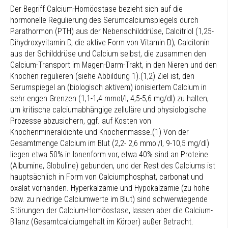
Der Begriff Calcium-Homöostase bezieht sich auf die
hormonelle Regulierung des Serumcalciumspiegels durch
Parathormon (PTH) aus der Nebenschilddrüse, Calcitriol (1,25-
Dihydroxyvitamin D, die aktive Form von Vitamin D), Calcitonin
aus der Schilddrüse und Calcium selbst, die zusammen den
Calcium-Transport im Magen-Darm-Trakt, in den Nieren und den
Knochen regulieren (siehe Abbildung 1).(1,2) Ziel ist, den
Serumspiegel an (biologisch aktivem) ionisiertem Calcium in
sehr engen Grenzen (1,1-1,4 mmol/l, 4,5-5,6 mg/dl) zu halten,
um kritische calciumabhängige zelluläre und physiologische
Prozesse abzusichern, ggf. auf Kosten von
Knochenmineraldichte und Knochenmasse.(1) Von der
Gesamtmenge Calcium im Blut (2,2- 2,6 mmol/l, 9-10,5 mg/dl)
liegen etwa 50% in Ionenform vor, etwa 40% sind an Proteine
(Albumine, Globuline) gebunden, und der Rest des Calciums ist
hauptsächlich in Form von Calciumphosphat, carbonat und
oxalat vorhanden. Hyperkalzämie und Hypokalzämie (zu hohe
bzw. zu niedrige Calciumwerte im Blut) sind schwerwiegende
Störungen der Calcium-Homöostase, lassen aber die Calcium-
Bilanz (Gesamtcalciumgehalt im Körper) außer Betracht.