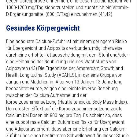
gegen Osteoporose einnehmen, eine Gesamtcalciumzufuhr von
1000-1200 mg/Tag sicherzustellen und zusätzlich ein Vitamin-
D-Ergänzungsmittel (800 IE/Tag) einzunehmen.(41,42)
Gesundes Körpergewicht
Eine adäquate Calcium-Zufuhr ist mit einem geringeren Risiko
für Übergewicht und Adipositas verbunden, möglicherweise
durch eine erhöhte Fettausscheidung mit dem Stuhl und/oder
eine Hemmung der Neubildung und des Wachstums von
Adipozyten.(43) Die Ergebnisse der Amsterdam Growth and
Health Longitudinal Study (AGAHLS), in der eine Gruppe von
Jungen und Mädchen im Alter von 13 Jahren 13 Jahre lang
beobachtet wurde, zeigen eine leichte inverse Beziehung
zwischen der Calcium-Aufnahme und der
Körperzusammensetzung (Hautfaltendicke, Body Mass Index).
Den größten Effekt auf die Körperzusammensetzung zeigte
Calcium bei Dosen ab 800 mg pro Tag. Es scheint so, dass
eine suboptimale Calcium-Zufuhr das Risiko für Übergewicht
und Adipositas erhöht, dass aber eine Erhöhung der Calcium-
Zufuhr über einen bestimmten Schwellenwert (in dieser Studie