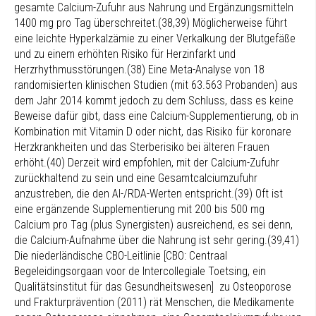
gesamte Calcium-Zufuhr aus Nahrung und Ergänzungsmitteln
1400 mg pro Tag überschreitet.(38,39) Möglicherweise führt
eine leichte Hyperkalzämie zu einer Verkalkung der Blutgefäße
und zu einem erhöhten Risiko für Herzinfarkt und
Herzrhythmusstörungen.(38) Eine Meta-Analyse von 18
randomisierten klinischen Studien (mit 63.563 Probanden) aus
dem Jahr 2014 kommt jedoch zu dem Schluss, dass es keine
Beweise dafür gibt, dass eine Calcium-Supplementierung, ob in
Kombination mit Vitamin D oder nicht, das Risiko für koronare
Herzkrankheiten und das Sterberisiko bei älteren Frauen
erhöht.(40) Derzeit wird empfohlen, mit der Calcium-Zufuhr
zurückhaltend zu sein und eine Gesamtcalciumzufuhr
anzustreben, die den AI-/RDA-Werten entspricht.(39) Oft ist
eine ergänzende Supplementierung mit 200 bis 500 mg
Calcium pro Tag (plus Synergisten) ausreichend, es sei denn,
die Calcium-Aufnahme über die Nahrung ist sehr gering.(39,41)
Die niederländische CBO-Leitlinie [CBO: Centraal
Begeleidingsorgaan voor de Intercollegiale Toetsing, ein
Qualitätsinstitut für das Gesundheitswesen] zu Osteoporose
und Frakturprävention (2011) rät Menschen, die Medikamente