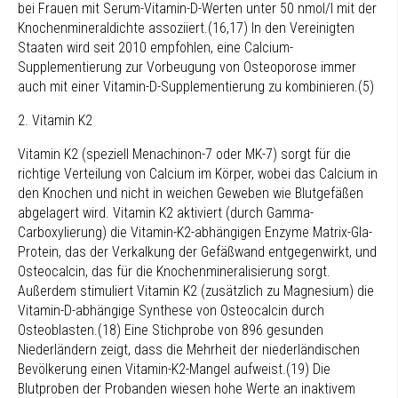
bei Frauen mit Serum-Vitamin-D-Werten unter 50 nmol/l mit der
Knochenmineraldichte assoziiert.(16,17) In den Vereinigten
Staaten wird seit 2010 empfohlen, eine Calcium-
Supplementierung zur Vorbeugung von Osteoporose immer
auch mit einer Vitamin-D-Supplementierung zu kombinieren.(5)
2. Vitamin K2
Vitamin K2 (speziell Menachinon-7 oder MK-7) sorgt für die
richtige Verteilung von Calcium im Körper, wobei das Calcium in
den Knochen und nicht in weichen Geweben wie Blutgefäßen
abgelagert wird. Vitamin K2 aktiviert (durch Gamma-
Carboxylierung) die Vitamin-K2-abhängigen Enzyme Matrix-Gla-
Protein, das der Verkalkung der Gefäßwand entgegenwirkt, und
Osteocalcin, das für die Knochenmineralisierung sorgt.
Außerdem stimuliert Vitamin K2 (zusätzlich zu Magnesium) die
Vitamin-D-abhängige Synthese von Osteocalcin durch
Osteoblasten.(18) Eine Stichprobe von 896 gesunden
Niederländern zeigt, dass die Mehrheit der niederländischen
Bevölkerung einen Vitamin-K2-Mangel aufweist.(19) Die
Blutproben der Probanden wiesen hohe Werte an inaktivem