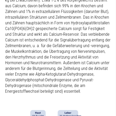
kg bei Erwachsenen). Etwa 1-2% des Körpergewichts besteht
aus Calcium; davon befinden sich 99% in den Knochen und
Zähnen und 1% in extrazellulären Flüssigkeiten (darunter Blut),
intrazellulären Strukturen und Zellmembranen. Das in Knochen
und Zähnen hauptsächlich in Form von Hydroxylapatitkristallen
Ca10(PO4)6(OH)2 gespeicherte Calcium sorgt für Festigkeit
und Struktur und wirkt als Calcium-Reservoir. Das verbleibende
Calcium ist entscheidend für die Signalübertragung entlang der
Zellmembranen, u. a. für die Gefäßerweiterung und -verengung,
die Muskelkontraktion, die Übertragung von Nervenimpulsen,
den Herzrhythmus und die Freisetzung und Aktivität von
Hormonen und Neurotransmittern. Außerdem ist Calcium unter
anderem für die Blutgerinnung, die Zellteilung und die Aktivität
vieler Enzyme wie Alpha-Ketoglutarat-Dehydrogenase,
Glyceraldehydphosphat-Dehydrogenase und Pyruvat-
Dehydrogenase (mitochondriale Enzyme, die am
Energiestoffwechsel beteiligt sind) essentiell.