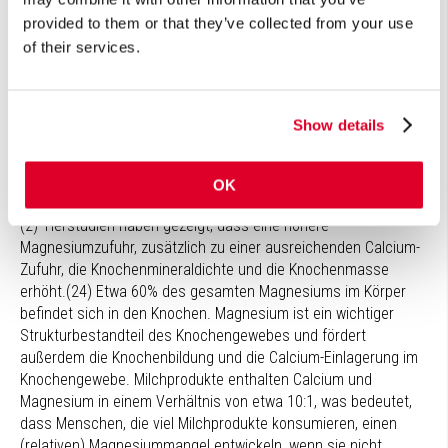
Nebenschilddrüse und die Freisetzung von PTH.
provided to them or that they’ve collected from your use
Bemerkenswert ist, dass ein schwerer Magnesiummangel zu
of their services.
einem starken Abfall des PTH-Spiegels führt (was eine
Hypokalzämie zur Folge hat), während ein leichter
Magnesiummangel eine erhöhte PTH-Freisetzung durch die
Nebenschilddrüse bewirkt.(23) Darüber hinaus ist Magnesium
Show details
an der Umsetzung von Vitamin D zu Calcitriol beteiligt. Bei
einem Magnesiummangel ist die Vitamin-D-abhängige aktive
Calcium-Resorption gestört; bei relativ geringer Calcium-Zufuhr
OK
kann dies zu einer magnesiumbedingten Hypokalzämie führen.
(2) Tierstudien haben gezeigt, dass eine höhere
Magnesiumzufuhr, zusätzlich zu einer ausreichenden Calcium-
Zufuhr, die Knochenmineraldichte und die Knochenmasse
erhöht.(24) Etwa 60% des gesamten Magnesiums im Körper
befindet sich in den Knochen. Magnesium ist ein wichtiger
Strukturbestandteil des Knochengewebes und fördert
außerdem die Knochenbildung und die Calcium-Einlagerung im
Knochengewebe. Milchprodukte enthalten Calcium und
Magnesium in einem Verhältnis von etwa 10:1, was bedeutet,
dass Menschen, die viel Milchprodukte konsumieren, einen
(relativen) Magnesiummangel entwickeln, wenn sie nicht