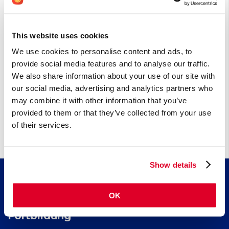
unverzichtbar.
Vitamin B6
Vitamin B6 ist ein wasserlösliches Vitamin, das an mehr als 100
This website uses cookies
enzymatischen Reaktionen im Körper beteiligt ist, insbesondere am
Aminosäurestoffwechsel, am Energiehaushalt und an der Synthese von
We use cookies to personalise content and ads, to
Neurotransmittern.
provide social media features and to analyse our traffic.
We also share information about your use of our site with
Andere (0)
our social media, advertising and analytics partners who
may combine it with other information that you’ve
Cheilitis sicca
provided to them or that they’ve collected from your use
of their services.
Show details
Wissen
OK
Artikel
Fortbildung
Nährstoffindex