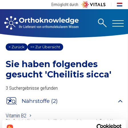
Ermöglicht durch
< Zurück
<< Zur Übersicht
Sie haben folgendes
gesucht
'Cheilitis sicca'
3 Suchergebnisse gefunden
Nährstoffe (2)
Vitamin B2
Riboflavin ist für ein normales Wachstum und eine normale Entwicklung,
die Fruchtbarkeit, die physische Leistungsfähigkeit und das Wohlbefinden