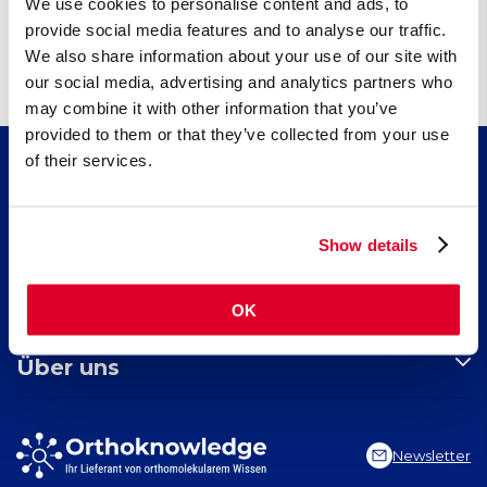
We use cookies to personalise content and ads, to
Abhängigkeit/Sucht, Entzugssymptome
provide social media features and to analyse our traffic.
We also share information about your use of our site with
our social media, advertising and analytics partners who
may combine it with other information that you’ve
provided to them or that they’ve collected from your use
of their services.
Wissen
Artikel
Show details
Fortbildung
Nährstoffindex
Indikationsindex
Kollagen​ für schöne Haut, starkes Bindegewebe und gesunde
Suchen
Neuigkeiten
Gelenke
OK
Kreatin, für körperliche und geistige Leistungsfähigkeit
Seite durchsuchen
EPA und DHA​: neueste Erkenntnisse über 2 essenzielle Omega-
Über uns
3-Fettsäuren
Indikation suchen
Nährstoff suchen
Stiftung Orthoknowledge
Artikel suchen
Vitals Nahrungsergänzungsmittel
Newsletter
Vital Blog
Contact