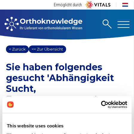
Ermöglicht durch
< Zurück
<< Zur Übersicht
Sie haben folgendes
gesucht
'Abhängigkeit
Sucht,
Entzugssymptome'
1 Suchergebnisse gefunden
Andere (0)
This website uses cookies