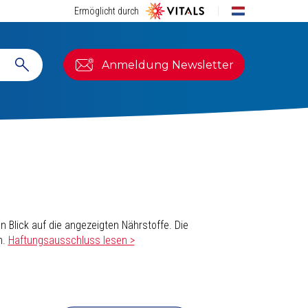
Ermöglicht durch
Anmeldung Newsletter
 Blick auf die angezeigten Nährstoffe. Die
n.
Haftungsausschluss lesen >
ierung ausgegangen, die aus einem
qualitativ
ologisch aktiven Formen von Vitamin B2, B6,
, nicht D2). Außerdem sollte Vitamin C