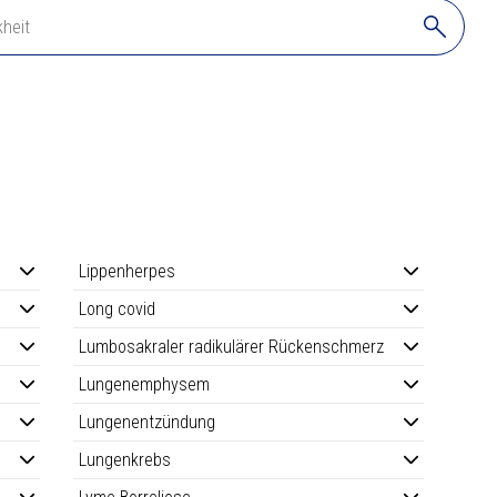
orbierbaren Formen wie Calcium- und Magnesiumascorbat bestehen un
dungen
enthalten.)
Die Multi-Präparate können
mit mindestens 1000 mg 
ind uns bewusst, dass die Übersicht nicht erschöpfend ist. Sie kön
wenn Sie eine umfassendere Beratung benötigen.
Wechselwirkungen
edikamenteneinnahme und/oder andere Supplemente vorliegen und ob d
verträglich sind.
Lippenherpes
Long covid
Lumbosakraler radikulärer Rückenschmerz
Lungenemphysem
Lungenentzündung
Lungenkrebs