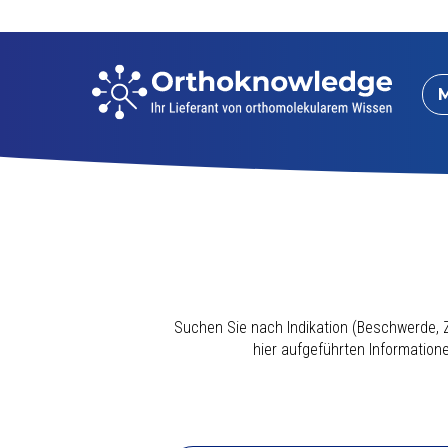
Suchen Sie nach Indikation (Beschwerde, Z
hier aufgeführten Informatio
Dieser Indikationsindex wurde sorgfältig 
hochwertigen
Multivitamin-/Mineralienpräpa
B12 und Folsäure enthält, ebenso wie 