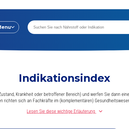
Menu
Indikationsindex
ustand, Krankheit oder betroffener Bereich) und werfen Sie dann einen
nen richten sich an Fachkräfte im (komplementären) Gesundheitswese
Lesen Sie diese wichtige Erläuterung
zusammengestellt.
Dabei sind wir von einer täglichen Basissupplement
rat besteht. (Dieses ist zum Beispiel daran erkennbar, dass es die bi
die überlegenen Formen von Vitamin K (K2, nicht K1) und Vitamin D (D3