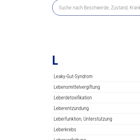
vorzugsweise aus nicht-sauren, gut abs
gut absorbierbaren, organischen Verbin
Omega-3-Fettsäuren ergänzt werden. Wir s
Überprüfen Sie in allen Fällen, ob M
L
Leaky-Gut-Syndrom
Lebensmittelvergiftung
Leberdetoxifikation
Leberentzündung
Leberfunktion, Unterstützung
Leberkrebs